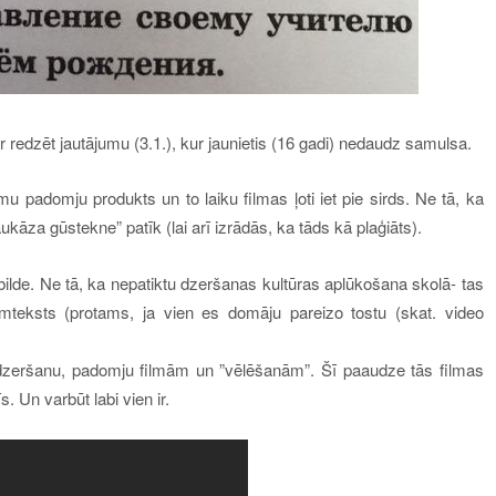
r redzēt jautājumu (3.1.), kur jaunietis (16 gadi) nedaudz samulsa.
u padomju produkts un to laiku filmas ļoti iet pie sirds. Ne tā, ka
Kaukāza gūstekne” patīk (lai arī izrādās, ka tāds kā plaģiāts).
bilde. Ne tā, ka nepatiktu dzeršanas kultūras aplūkošana skolā- tas
emteksts (protams, ja vien es domāju pareizo tostu (skat. video
ar dzeršanu, padomju filmām un ”vēlēšanām”. Šī paaudze tās filmas
. Un varbūt labi vien ir.