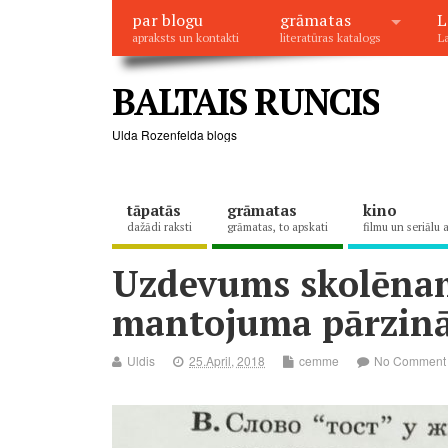
par blogu
grāmatas
L
apraksts un kontakti
literatūras katalogs
La
BALTAIS RUNCIS
Ulda Rozenfelda blogs
tāpatās
grāmatas
kino
dažādi raksti
grāmatas, to apskati
filmu un seriālu 
Uzdevums skolēna
mantojuma pārzinā
Uldis
25.April, 2018
cemme
No Comment