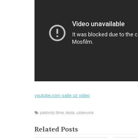
youtube.com saite uz video
padomju filma
,
skola
,
uzdevums
Related Posts