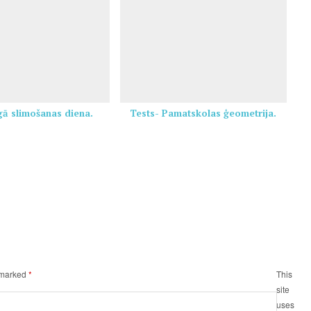
ā slimošanas diena.
Tests- Pamatskolas ģeometrija.
e marked
*
This
site
uses