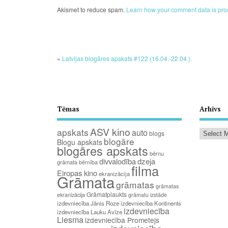
Akismet to reduce spam.
Learn how your comment data is pro
«
Latvijas blogāres apskats #122 (16.04.-22.04.).
Tēmas
Arhīvs
ASV kino
apskats
auto
blogs
blogāre
Blogu apskats
blogāres apskats
bērnu
divvalodība
dzeja
grāmata
bērnība
filma
Eiropas kino
ekranizācija
Grāmata
grāmatas
grāmatas
Grāmatplaukts
ekranizācija
grāmatu izstāde
izdevniecība Jānis Roze
izdevniecība Kontinents
izdevniecība
izdevniecība Lauku Avīze
Liesma
izdevniecība Prometejs