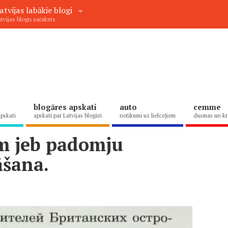
atvijas labākie blogi
tvijas blogu saraksts
blogāres apskati
auto
cemme
apskati
apskati par Latvijas blogāri
notikumi uz lielceļiem
dusmas un kr
m jeb padomju
šana.