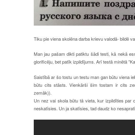
Tiku pie viena skolēna darba krievu valodā- bildē va
Man jau pašam dikti patiktu šādi testi, kā nekā esm
glorificēju, bet patīk izpildījums. Arī testā minētā ”
Saistībā ar šo tostu un testu man gan būtu viena ie
būtu cits stāsts. Vienkārši šim tostam ir cits z
zemāk)).
Un nez vai skola būtu tā vieta, kur izpildīties p
neskatīsies. Un ja skatīsies, tad daudz ko nesapratīs