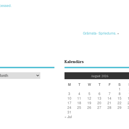
cessed.
Grāmata- Spriedums.
»
Kalendārs
August 2026
M
T
W
T
F
S
1
3
4
5
6
7
8
10
11
12
13
14
15
17
18
19
20
21
22
24
25
26
27
28
29
31
« Jul