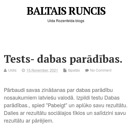
BALTAIS RUNCIS
Ulda Rozenfelda blogs
Tests- dabas parādības.
Uldis
15.November, 2021
tāpatās
No Comment
Pārbaudi savas zināšanas par dabas parādību
nosaukumiem latviešu valodā. Izpildi testu Dabas
parādības., spied ''Pabeigt'' un aplūko savu rezultātu.
Dalies ar rezultātu sociālajos tīklos un salīdzini savu
rezultātu ar pārējiem.