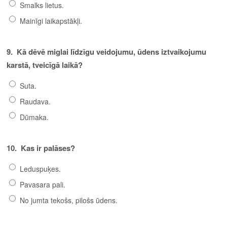
Smalks lietus.
Mainīgi laikapstākļi.
9.
Kā dēvē miglai līdzīgu veidojumu, ūdens iztvaikojumu
karstā, tveicīgā laikā?
Suta.
Raudava.
Dūmaka.
10.
Kas ir palāses?
Leduspuķes.
Pavasara pali.
No jumta tekošs, pilošs ūdens.