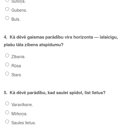
Sutoņa.
Gubens.
Buls.
4.
Kā dēvē gaismas parādību virs horizonta — īslaicīgu,
plašu tāla zibens atspīdumu?
Zibsnis
Rūsa
Stars
5.
Kā dēvē parādību, kad saulei spīdot, līst lietus?
Varavīksne.
Mirkoņa.
Saules lietus.