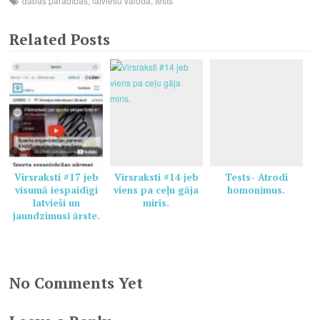
dabas parādības
,
latviešu valoda
,
tests
Related Posts
Virsraksti #17 jeb
Virsraksti #14 jeb
Tests- Atrodi
visumā iespaidīgi
viens pa ceļu gāja
homonīmus.
latvieši un
miris.
jaundzimusī ārste.
No Comments Yet