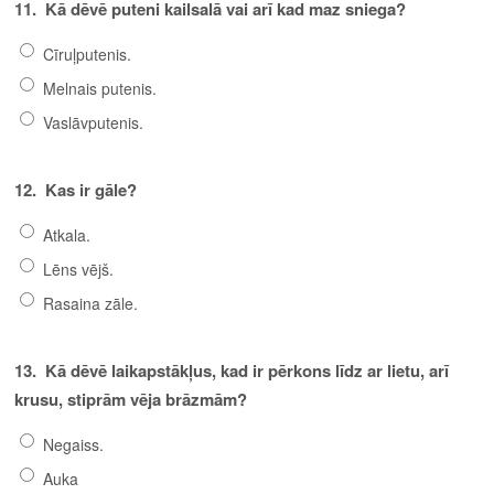
11.
Kā dēvē puteni kailsalā vai arī kad maz sniega?
Cīruļputenis.
Melnais putenis.
Vaslāvputenis.
12.
Kas ir gāle?
Atkala.
Lēns vējš.
Rasaina zāle.
13.
Kā dēvē laikapstākļus, kad ir pērkons līdz ar lietu, arī
krusu, stiprām vēja brāzmām?
Negaiss.
Auka