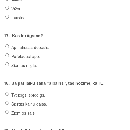
Vižņi.
Lausks.
17.
Kas ir rūgsme?
Apmākušās debesis.
Pārplūdusi upe.
Ziemas migla.
18.
Ja par laiku saka ''alpains'', tas nozīmē, ka ir...
Tveicīgs, spiedīgs.
Spirgts kalnu gaiss.
Ziemīgs sals.