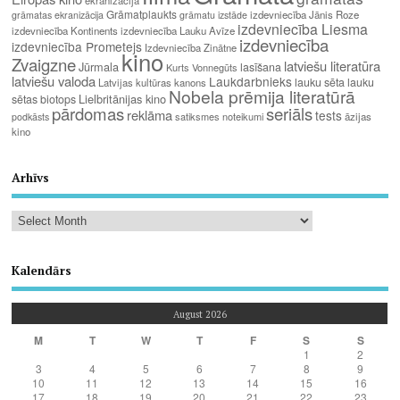
ekranizācija
Grāmatplaukts
izdevniecība Jānis Roze
grāmatas ekranizācija
grāmatu izstāde
izdevniecība Liesma
izdevniecība Kontinents
izdevniecība Lauku Avīze
izdevniecība
izdevniecība Prometejs
Izdevniecība Zinātne
kino
Zvaigzne
latviešu literatūra
Jūrmala
lasīšana
Kurts Vonnegūts
latviešu valoda
Laukdarbnieks
lauku sēta
lauku
Latvijas kultūras kanons
Nobela prēmija literatūrā
Lielbritānijas kino
sētas biotops
pārdomas
seriāls
reklāma
tests
satiksmes noteikumi
āzijas
podkāsts
kino
Arhīvs
Kalendārs
August 2026
M
T
W
T
F
S
S
1
2
3
4
5
6
7
8
9
10
11
12
13
14
15
16
17
18
19
20
21
22
23