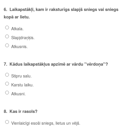
6.
Laikapstākļi, kam ir raksturīgs slapjš sniegs vai sniegs
kopā ar lietu.
Atkala.
Slapjdraņķis.
Atkusnis.
7.
Kādus laikapstākļus apzīmē ar vārdu ''vērdoņa''?
Stipru salu.
Karstu laiku.
Atkusni.
8.
Kas ir rasols?
Vienlaicīgi esoši sniegs, lietus un vējš.