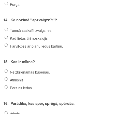
Purga.
14.
Ko nozīmē ''apzvaigznīt''?
Tumsā saskatīt zvaigznes.
Kad lietus tīri noskalojis.
Pārvilkties ar plānu ledus kārtiņu.
15.
Kas ir mīkne?
Neizbrienamas kupenas.
Atkusnis.
Porains ledus.
16.
Parādība, kas sper, sprēgā, spārdās.
Atkala.