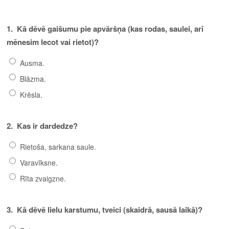
1.
Kā dēvē gaišumu pie apvāršņa (kas rodas, saulei, arī
mēnesim lecot vai rietot)?
Ausma.
Blāzma.
Krēsla.
2.
Kas ir dardedze?
Rietoša, sarkana saule.
Varavīksne.
Rīta zvaigzne.
3.
Kā dēvē lielu karstumu, tveici (skaidrā, sausā laikā)?