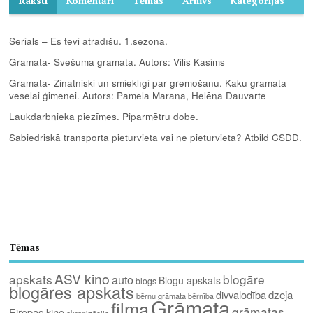
Raksti
Komentāri
Tēmas
Arhīvs
Kategorijas
Seriāls – Es tevi atradīšu. 1.sezona.
Grāmata- Svešuma grāmata. Autors: Vilis Kasims
Grāmata- Zinātniski un smieklīgi par gremošanu. Kaku grāmata
veselai ģimenei. Autors: Pamela Marana, Helēna Dauvarte
Laukdarbnieka piezīmes. Piparmētru dobe.
Sabiedriskā transporta pieturvieta vai ne pieturvieta? Atbild CSDD.
Tēmas
ASV kino
apskats
blogāre
auto
Blogu apskats
blogs
blogāres apskats
divvalodība
dzeja
bērnu grāmata
bērnība
Grāmata
filma
grāmatas
Eiropas kino