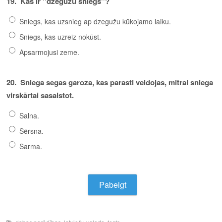
19.
Kas ir ''dzegužu sniegs''?
Sniegs, kas uzsnieg ap dzegužu kūkojamo laiku.
Sniegs, kas uzreiz nokūst.
Apsarmojusi zeme.
20.
Sniega segas garoza, kas parasti veidojas, mitrai sniega
virskārtai sasalstot.
Salna.
Sērsna.
Sarma.