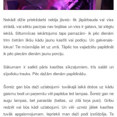
Nekādi dižie priekšdarbi nebija jāveic- tik jāpārbauda vai viss
strādā, vai sēklu paciņas nav bojātas un viss ir gatavs, lai slēgtu
iekšā. Siltumnīcas iekārtojums taps pamazām- ik pēc dienām
trim četrām likšu kādu jaunu kastīti vai podiņu. Un galvenais-
lokus! Tie mūsmājās iet uz urrā. Tāpēc tos vajadzētu papildināt
ik pēc piecām dienām jaunu porciju.
Sākumam ir salikti pāris kastītes sīkzaļumiem, trīs salāti un
sīpolloku trauks. Pēc dažām dienām papildināšu.
Šoreiz gan būs daži uzlabojumi- tuvākajā laikā došos uz kādu
gaismu bodi un paņemšu vēl papildus led lampas. Šoreiz gan ne
augu lampas, bet
parastās
(baltas, uz zilā toņa pusi). Gribu
redzēt vai būs kādi uzlabojumi. Un vēl- uzreiz jāliek kastītes
tuvāk apgaismojumam. Iepriekš man daži podi izstīdzēja. Te