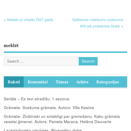
«
Atskats uz izlasīto 2021.gadā.
Satiksmes noteikumu uzdevums
#20 jeb priekšroka Slokā.
»
meklēt
Raksti
Komentāri
Tēmas
Arhīvs
Kategorijas
Seriāls – Es tevi atradīšu. 1.sezona.
Grāmata- Svešuma grāmata. Autors: Vilis Kasims
Grāmata- Zinātniski un smieklīgi par gremošanu. Kaku grāmata
veselai ģimenei. Autors: Pamela Marana, Helēna Dauvarte
Laukdarbnieka piezīmes. Piparmētru dobe.