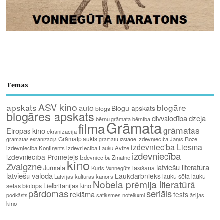
Tēmas
ASV kino
apskats
blogāre
auto
Blogu apskats
blogs
blogāres apskats
divvalodība
dzeja
bērnu grāmata
bērnība
Grāmata
filma
grāmatas
Eiropas kino
ekranizācija
Grāmatplaukts
izdevniecība Jānis Roze
grāmatas ekranizācija
grāmatu izstāde
izdevniecība Liesma
izdevniecība Kontinents
izdevniecība Lauku Avīze
izdevniecība
izdevniecība Prometejs
Izdevniecība Zinātne
kino
Zvaigzne
latviešu literatūra
Jūrmala
lasīšana
Kurts Vonnegūts
latviešu valoda
Laukdarbnieks
lauku sēta
lauku
Latvijas kultūras kanons
Nobela prēmija literatūrā
Lielbritānijas kino
sētas biotops
pārdomas
seriāls
reklāma
tests
satiksmes noteikumi
āzijas
podkāsts
kino