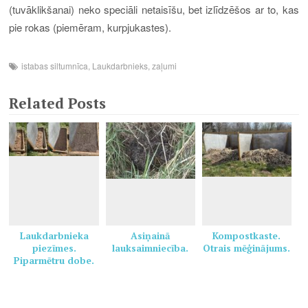
(tuvāklikšanai) neko speciāli netaisīšu, bet izlīdzēšos ar to, kas
pie rokas (piemēram, kurpjukastes).
istabas siltumnīca
,
Laukdarbnieks
,
zaļumi
Related Posts
Laukdarbnieka
Asiņainā
Kompostkaste.
piezīmes.
lauksaimniecība.
Otrais mēģinājums.
Piparmētru dobe.