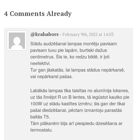
4 Comments Already
@krahabors
-
February 9th, 2022 at 14:03
Stādu audzēšanai lampas montēju pavisam
pavisam tuvu pie lapām, burtiski dažus
centimetrus. Šis te, ko redzu bildē, ir ļoti
neefektīvi.
Tur gan jāskatās, lai lampas stādus nepārkarsē,
vai nepārkarst pašas.
Labākās lampas tika taisītas no alumīnija loksnes,
uz tās līmējot R un B lentes, tā iegūstot kautko pie
100W uz stādu kastītes izmēru; šis gan der tikai
pašai diedzēšanai, pēctam izmantoju parastās
baltās T5.
Tām plāksnēm bija arī piespiedu dzesēšana ar
termostatu.