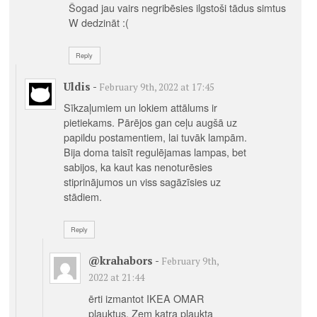
Šogad jau vairs negribēsies ilgstoši tādus simtus
W dedzināt :(
Reply
Uldis
-
February 9th, 2022 at 17:45
Sīkzaļumiem un lokiem attālums ir
pietiekams. Pārējos gan ceļu augšā uz
papildu postamentiem, lai tuvāk lampām.
Bija doma taisīt regulējamas lampas, bet
sabijos, ka kaut kas nenoturēsies
stiprinājumos un viss sagāzīsies uz
stādiem.
Reply
@krahabors
-
February 9th,
2022 at 21:44
ērti izmantot IKEA OMAR
plauktus. Zem katra plaukta