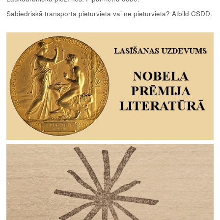
Sabiedriskā transporta pieturvieta vai ne pieturvieta? Atbild CSDD.