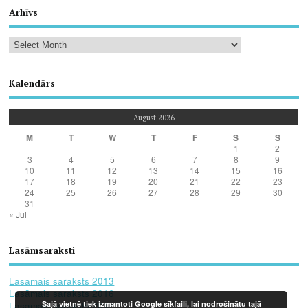
Arhīvs
Kalendārs
August 2026
M
T
W
T
F
S
S
1
2
3
4
5
6
7
8
9
10
11
12
13
14
15
16
17
18
19
20
21
22
23
24
25
26
27
28
29
30
31
« Jul
Lasāmsaraksti
Lasāmais saraksts 2013
Lasāmais saraksts 2016
Šajā vietnē tiek izmantoti Google sīkfaili, lai nodrošinātu tajā
Lasāmais saraksts 2017