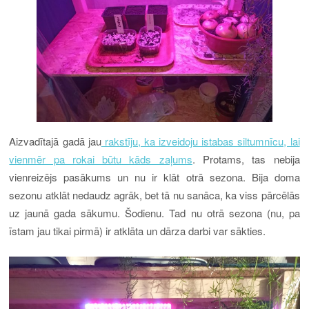
Aizvadītajā gadā jau
rakstīju, ka izveidoju istabas siltumnīcu, lai
vienmēr pa rokai būtu kāds zaļums
. Protams, tas nebija
vienreizējs pasākums un nu ir klāt otrā sezona. Bija doma
sezonu atklāt nedaudz agrāk, bet tā nu sanāca, ka viss pārcēlās
uz jaunā gada sākumu. Šodienu. Tad nu otrā sezona (nu, pa
īstam jau tikai pirmā) ir atklāta un dārza darbi var sākties.