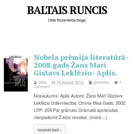
BALTAIS RUNCIS
Ulda Rozenfelda blogs
Nobela prēmija literatūrā-
2008.gads Žans Marī
Gistavs Leklēzio- Aplis.
Uldis
24.August, 2013
grāmatas
1
Comment
Nosaukums: Aplis Autors: Žans Marī Gistavs
Leklēzio Izdevniecība: Omnia Mea Gads: 2002
LPP: 205 Par grāmatu Grāmatā apvienotas
vienpadsmit Ž.ēzio noveles. (more…)
turpināt lasīt »