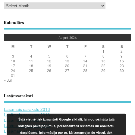
Kalendārs
August 2026
M
T
W
T
F
S
S
1
2
3
4
5
6
7
8
9
10
11
12
13
14
15
16
17
18
19
20
21
22
23
24
25
26
27
28
29
30
31
« Jul
Lasāmsaraksti
Lasāmais saraksts 2013
Lasāmais saraksts 2016
Šajā vietnē tiek izmantoti Google sīkfaili, lai nodrošinātu tajā
Lasāmais saraksts 2017
Lasāmais saraksts 2018
sniegtos pakalpojumus, personalizētu reklāmas un analizētu
Lasāmais saraksts 2019
datplūsmu. Informācija par to, kā izmantojat šo vietni, tiek