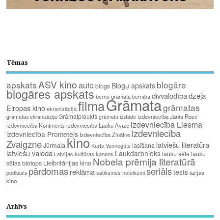
Tēmas
ASV kino
apskats
blogāre
auto
Blogu apskats
blogs
blogāres apskats
divvalodība
dzeja
bērnu grāmata
bērnība
Grāmata
filma
grāmatas
Eiropas kino
ekranizācija
Grāmatplaukts
izdevniecība Jānis Roze
grāmatas ekranizācija
grāmatu izstāde
izdevniecība Liesma
izdevniecība Kontinents
izdevniecība Lauku Avīze
izdevniecība
izdevniecība Prometejs
Izdevniecība Zinātne
kino
Zvaigzne
latviešu literatūra
Jūrmala
lasīšana
Kurts Vonnegūts
latviešu valoda
Laukdarbnieks
lauku sēta
lauku
Latvijas kultūras kanons
Nobela prēmija literatūrā
Lielbritānijas kino
sētas biotops
pārdomas
seriāls
reklāma
tests
satiksmes noteikumi
āzijas
podkāsts
kino
Arhīvs