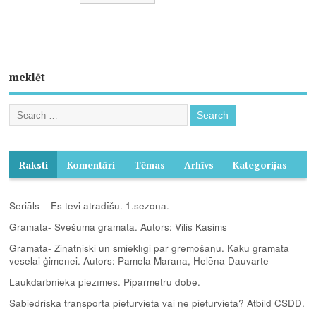
meklēt
Raksti
Komentāri
Tēmas
Arhīvs
Kategorijas
Seriāls – Es tevi atradīšu. 1.sezona.
Grāmata- Svešuma grāmata. Autors: Vilis Kasims
Grāmata- Zinātniski un smieklīgi par gremošanu. Kaku grāmata
veselai ģimenei. Autors: Pamela Marana, Helēna Dauvarte
Laukdarbnieka piezīmes. Piparmētru dobe.
Sabiedriskā transporta pieturvieta vai ne pieturvieta? Atbild CSDD.