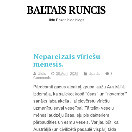
BALTAIS RUNCIS
Ulda Rozenfelda blogs
Nepareizais vīriešu
mēnesis.
Uldis
30.April, 2025
tāpatās
3
Comments
Pārdesmit gadus atpakaļ, grupa ļaužu Austrālijā
izdomāja, ka saliekot kopā ''ūsas'' un ''novembri''
sanāks laba akcija , lai pievērstu vīriešu
uzmanību savai veselībai. Tā teikt- veselu
mēnesi audzēju ūsas, eju pie dakteriem
pārbaudīties un esmu vesels. Var jau būt, ka
Austrālijā (un civilizētā pasaulē vispār) tāda