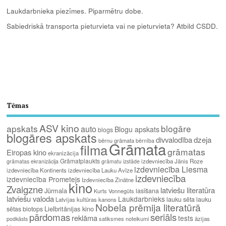
Laukdarbnieka piezīmes. Piparmētru dobe.
Sabiedriskā transporta pieturvieta vai ne pieturvieta? Atbild CSDD.
Tēmas
ASV kino
apskats
blogāre
auto
Blogu apskats
blogs
blogāres apskats
divvalodība
dzeja
bērnu grāmata
bērnība
Grāmata
filma
grāmatas
Eiropas kino
ekranizācija
Grāmatplaukts
izdevniecība Jānis Roze
grāmatas ekranizācija
grāmatu izstāde
izdevniecība Liesma
izdevniecība Kontinents
izdevniecība Lauku Avīze
izdevniecība
izdevniecība Prometejs
Izdevniecība Zinātne
kino
Zvaigzne
latviešu literatūra
Jūrmala
lasīšana
Kurts Vonnegūts
latviešu valoda
Laukdarbnieks
lauku sēta
lauku
Latvijas kultūras kanons
Nobela prēmija literatūrā
Lielbritānijas kino
sētas biotops
pārdomas
seriāls
reklāma
tests
satiksmes noteikumi
āzijas
podkāsts