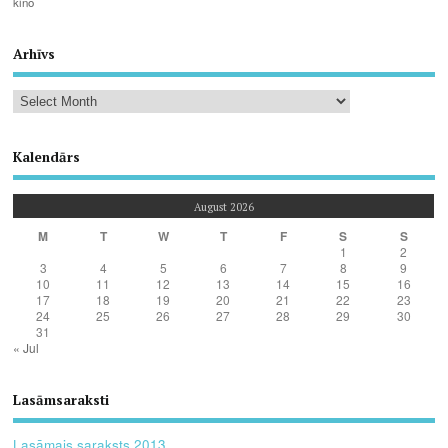
kino
Arhīvs
Kalendārs
August 2026
M
T
W
T
F
S
S
1
2
3
4
5
6
7
8
9
10
11
12
13
14
15
16
17
18
19
20
21
22
23
24
25
26
27
28
29
30
31
« Jul
Lasāmsaraksti
Lasāmais saraksts 2013