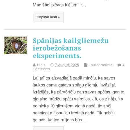
Man šādi plēves klājumi ir…
turpināt lasīt »
Spānijas kailgliemežu
ierobežošanas
eksperiments.
Uldis
7.August, 2025
Laukdarbnieks
4
Comments
Lai arī es aizvadītajā gadā minēju, ka savos
laukos esmu gatavs spāņu gliemju invāzijai,
izrādījās, ka pārvērtēju gan savas spējas, gan to
gļotaino mūdžu spēju vairoties. Jā, es zināju, ka
no nieka 10 gliemjiem vienā gadā, tie spēj
sasniegt miljonu jau trešajā gadā. Tik nebiju
gatavs, ka tas miljons būs…