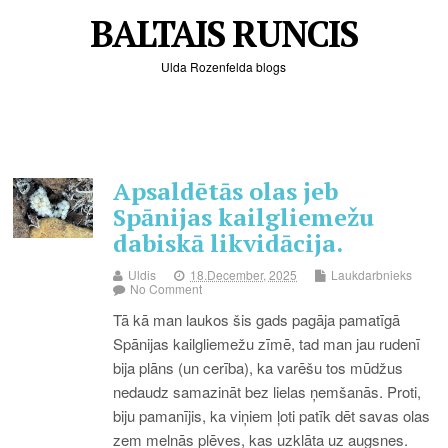
BALTAIS RUNCIS
Ulda Rozenfelda blogs
Apsaldētās olas jeb
Spānijas kailgliemežu
dabiskā likvidācija.
Uldis
18.December, 2025
Laukdarbnieks
No Comment
Tā kā man laukos šis gads pagāja pamatīgā
Spānijas kailgliemežu zīmē, tad man jau rudenī
bija plāns (un cerība), ka varēšu tos mūdžus
nedaudz samazināt bez lielas ņemšanās. Proti,
biju pamanījis, ka viņiem ļoti patīk dēt savas olas
zem melnās plēves, kas uzklāta uz augsnes.