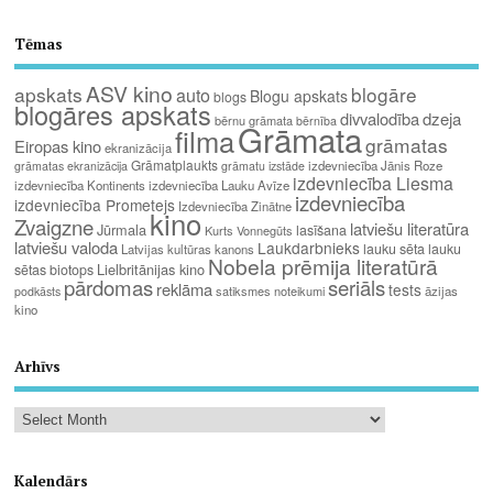
Tēmas
ASV kino
apskats
blogāre
auto
Blogu apskats
blogs
blogāres apskats
divvalodība
dzeja
bērnu grāmata
bērnība
Grāmata
filma
grāmatas
Eiropas kino
ekranizācija
Grāmatplaukts
izdevniecība Jānis Roze
grāmatas ekranizācija
grāmatu izstāde
izdevniecība Liesma
izdevniecība Kontinents
izdevniecība Lauku Avīze
izdevniecība
izdevniecība Prometejs
Izdevniecība Zinātne
kino
Zvaigzne
latviešu literatūra
Jūrmala
lasīšana
Kurts Vonnegūts
latviešu valoda
Laukdarbnieks
lauku sēta
lauku
Latvijas kultūras kanons
Nobela prēmija literatūrā
Lielbritānijas kino
sētas biotops
pārdomas
seriāls
reklāma
tests
satiksmes noteikumi
āzijas
podkāsts
kino
Arhīvs
Kalendārs