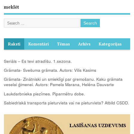
meklēt
Raksti
Komentāri
Tēmas
Arhīvs
Kategorijas
Seriāls – Es tevi atradīšu. 1.sezona.
Grāmata- Svešuma grāmata. Autors: Vilis Kasims
Grāmata- Zinātniski un smieklīgi par gremošanu. Kaku grāmata
veselai ģimenei. Autors: Pamela Marana, Helēna Dauvarte
Laukdarbnieka piezīmes. Piparmētru dobe.
Sabiedriskā transporta pieturvieta vai ne pieturvieta? Atbild CSDD.