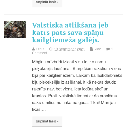
turpināt lasīt »
Valstiskā atlikšana jeb
katrs pats sava spāņu
kailgliemeža galējs.
Uldis
19.September, 2021
vide
1
Comment
Mēģinu brīvbrīdī izlasīt visu to, ko esmu
pieķeksējis lasīšanai. Starp šiem rakstiem viens
bija par kailgliemežiem. Laikam kā laukdarbnieks
biju pieķeksējis izlasīšanai. It kā nekas daudz
rakstīts nav, bet viena lieta iedūra sirdī un
krustos. Proti- valstiskā līmenī ar šo problēmu
sāks cīnīties no nākamā gada. Tikai! Man jau
likās,…
turpināt lasīt »