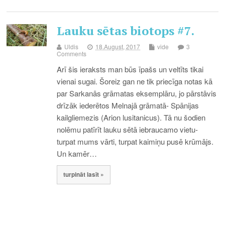
Lauku sētas biotops #7.
Uldis
18.August, 2017
vide
3
Comments
Arī šis ieraksts man būs īpašs un veltīts tikai
vienai sugai. Šoreiz gan ne tik priecīga notas kā
par Sarkanās grāmatas eksemplāru, jo pārstāvis
drīzāk iederētos Melnajā grāmatā- Spānijas
kailgliemezis (Arion lusitanicus). Tā nu šodien
nolēmu patīrīt lauku sētā iebraucamo vietu-
turpat mums vārti, turpat kaimiņu pusē krūmājs.
Un kamēr…
turpināt lasīt »