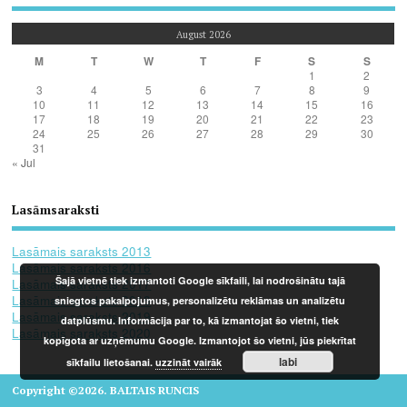
August 2026
M
T
W
T
F
S
S
1
2
3
4
5
6
7
8
9
10
11
12
13
14
15
16
17
18
19
20
21
22
23
24
25
26
27
28
29
30
31
« Jul
Lasāmsaraksti
Lasāmais saraksts 2013
Lasāmais saraksts 2016
Šajā vietnē tiek izmantoti Google sīkfaili, lai nodrošinātu tajā
Lasāmais saraksts 2017
Lasāmais saraksts 2018
sniegtos pakalpojumus, personalizētu reklāmas un analizētu
Lasāmais saraksts 2019
datplūsmu. Informācija par to, kā izmantojat šo vietni, tiek
Lasāmais saraksts 2020
kopīgota ar uzņēmumu Google. Izmantojot šo vietni, jūs piekrītat
labi
sīkfailu lietošanai.
uzzināt vairāk
Copyright ©2026. BALTAIS RUNCIS