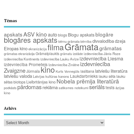
Tēmas
ASV kino
apskats
blogāre
auto
Blogu apskats
blogs
blogāres apskats
divvalodība
dzeja
bērnu grāmata
bērnība
Grāmata
filma
grāmatas
Eiropas kino
ekranizācija
Grāmatplaukts
izdevniecība Jānis Roze
grāmatas ekranizācija
grāmatu izstāde
izdevniecība Liesma
izdevniecība Kontinents
izdevniecība Lauku Avīze
izdevniecība
izdevniecība Prometejs
Izdevniecība Zinātne
kino
Zvaigzne
latviešu literatūra
Jūrmala
lasīšana
Kurts Vonnegūts
latviešu valoda
Laukdarbnieks
lauku sēta
lauku
Latvijas kultūras kanons
Nobela prēmija literatūrā
Lielbritānijas kino
sētas biotops
pārdomas
seriāls
reklāma
tests
satiksmes noteikumi
āzijas
podkāsts
kino
Arhīvs