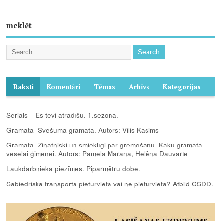
meklēt
Raksti
Komentāri
Tēmas
Arhīvs
Kategorijas
Seriāls – Es tevi atradīšu. 1.sezona.
Grāmata- Svešuma grāmata. Autors: Vilis Kasims
Grāmata- Zinātniski un smieklīgi par gremošanu. Kaku grāmata
veselai ģimenei. Autors: Pamela Marana, Helēna Dauvarte
Laukdarbnieka piezīmes. Piparmētru dobe.
Sabiedriskā transporta pieturvieta vai ne pieturvieta? Atbild CSDD.