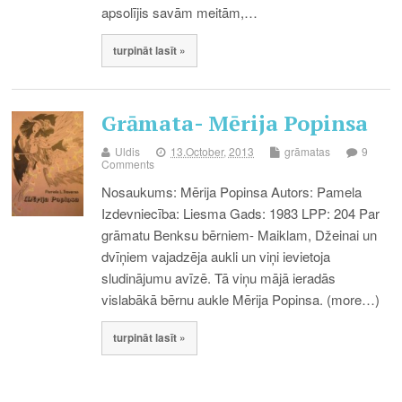
apsolījis savām meitām,…
turpināt lasīt »
Grāmata- Mērija Popinsa
Uldis
13.October, 2013
grāmatas
9
Comments
Nosaukums: Mērija Popinsa Autors: Pamela
Izdevniecība: Liesma Gads: 1983 LPP: 204 Par
grāmatu Benksu bērniem- Maiklam, Džeinai un
dvīņiem vajadzēja aukli un viņi ievietoja
sludinājumu avīzē. Tā viņu mājā ieradās
vislabākā bērnu aukle Mērija Popinsa. (more…)
turpināt lasīt »