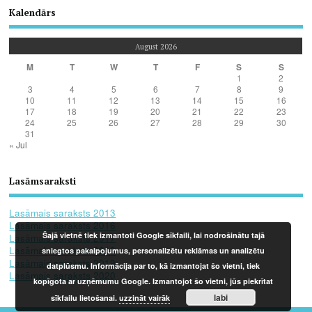
Kalendārs
August 2026
M
T
W
T
F
S
S
1
2
3
4
5
6
7
8
9
10
11
12
13
14
15
16
17
18
19
20
21
22
23
24
25
26
27
28
29
30
31
« Jul
Lasāmsaraksti
Lasāmais saraksts 2013
Lasāmais saraksts 2016
Šajā vietnē tiek izmantoti Google sīkfaili, lai nodrošinātu tajā
Lasāmais saraksts 2017
Lasāmais saraksts 2018
sniegtos pakalpojumus, personalizētu reklāmas un analizētu
Lasāmais saraksts 2019
datplūsmu. Informācija par to, kā izmantojat šo vietni, tiek
Lasāmais saraksts 2020
kopīgota ar uzņēmumu Google. Izmantojot šo vietni, jūs piekrītat
labi
sīkfailu lietošanai.
uzzināt vairāk