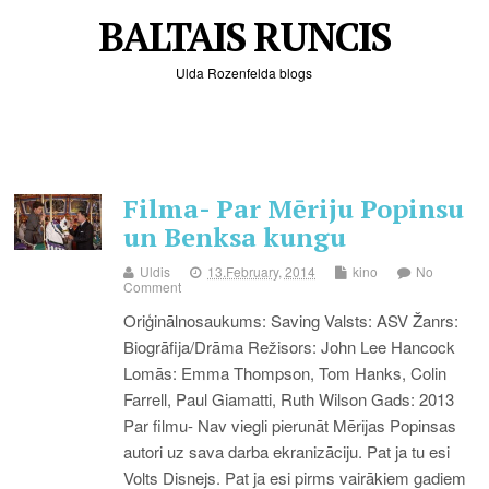
BALTAIS RUNCIS
Ulda Rozenfelda blogs
Filma- Par Mēriju Popinsu
un Benksa kungu
Uldis
13.February, 2014
kino
No
Comment
Oriģinālnosaukums: Saving Valsts: ASV Žanrs:
Biogrāfija/Drāma Režisors: John Lee Hancock
Lomās: Emma Thompson, Tom Hanks, Colin
Farrell, Paul Giamatti, Ruth Wilson Gads: 2013
Par filmu- Nav viegli pierunāt Mērijas Popinsas
autori uz sava darba ekranizāciju. Pat ja tu esi
Volts Disnejs. Pat ja esi pirms vairākiem gadiem