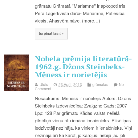
grāmatu Grāmatā ''Mariamne'' ir apkopoti trīs
Pēra Lāgerkvista darbi- Mariamne, Patiesībā
viesis, Ahasvēra nāve. (more…)
turpināt lasīt »
Nobela prēmija literatūrā-
1962.g. Džons Steinbeks-
Mēness ir norietējis
Uldis
23.April, 2013
grāmatas
No
Comment
Nosaukums: Mēness ir norietējis Autors: Džons
Steinbeks Izdevniecība: Zvaigzne Gads: 2007
Lpp: 128 Par grāmatu Kādas valsts nelielā
pilsētiņā vienu rītu ienāca ienaidnieks. Pilsētiņas
iedzīvotāji nezināja, ka viņiem ir ienaidnieks. Viņi
nezināja arī kā karot, jo karojuši nebija jau ļoti