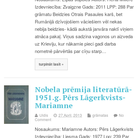
Izdevniecība: Zvaigzne Gads: 2011 LPP: 288 Par
grāmatu Beidzies Otrais Pasaules karš, bet
Rumānijā dzīvojošiem vāciešiem vēl nekas
nebija beidzies- kādā aukstā janvāra naktī viņiem
atnāca pakaļ. Viņus sadzina vagonos un aizveda
uz Krieviju, kur nākamie pieci gadi darba
nometnē pārvērtās par cīņu starp…
turpināt lasīt »
Nobela prēmija literatūrā-
1951.g. Pērs Lāgerkvists-
Mariamne
Uldis
27.April, 2013
grāmatas
No
Comment
Nosaukums: Mariamne Autors: Pērs Lāgerkvists
Izdevniecība: Liesma Gads: 1977 Lpp: 239 Par