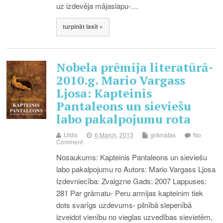
uz izdevēja mājaslapu-…
turpināt lasīt »
Nobela prēmija literatūrā-
2010.g. Mario Vargass
Ljosa: Kapteinis
Pantaleons un sieviešu
labo pakalpojumu rota
Uldis
6.March, 2013
grāmatas
No
Comment
Nosaukums: Kapteinis Pantaleons un sieviešu
labo pakalpojumu ro Autors: Mario Vargass Ljosa
Izdevniecība: Zvaigzne Gads: 2007 Lappuses:
281 Par grāmatu- Peru armijas kapteinim tiek
dots svarīgs uzdevums- pilnībā slepenībā
izveidot vienību no vieglas uzvedības sievietēm,