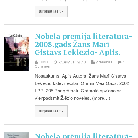
turpināt lasīt »
Nobela prēmija literatūrā-
2008.gads Žans Marī
Gistavs Leklēzio- Aplis.
Uldis
24.August, 2013
grāmatas
1
Comment
Nosaukums: Aplis Autors: Žans Marī Gistavs
Leklēzio Izdevniecība: Omnia Mea Gads: 2002
LPP: 205 Par grāmatu Grāmatā apvienotas
vienpadsmit Ž.ēzio noveles. (more…)
turpināt lasīt »
Nobela prēmija literatūrā-