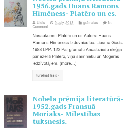
1956.gads Huans Ramons
Himēness- Platēro un es.
Uldis
9.July, 2013
grāmatas
No
Comment
Nosaukums: Platēro un es Autors: Huans
Ramons Himēness Izdevniecība: Liesma Gads:
1988 LPP: 122 Par grāmatu Andalūziešu elēģija
par ēzelīti Platēro, viņa saimnieku un Mogēras
iedzīvotājiem. (more…)
turpināt lasīt »
Nobela prēmija literatūrā-
1952.gads Fransuā
Moriaks- Mīlestības
tuksnesis.