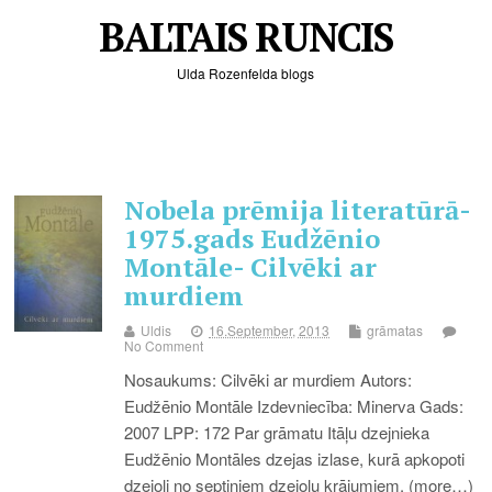
BALTAIS RUNCIS
Ulda Rozenfelda blogs
Nobela prēmija literatūrā-
1975.gads Eudžēnio
Montāle- Cilvēki ar
murdiem
Uldis
16.September, 2013
grāmatas
No Comment
Nosaukums: Cilvēki ar murdiem Autors:
Eudžēnio Montāle Izdevniecība: Minerva Gads:
2007 LPP: 172 Par grāmatu Itāļu dzejnieka
Eudžēnio Montāles dzejas izlase, kurā apkopoti
dzejoļi no septiņiem dzejoļu krājumiem. (more…)