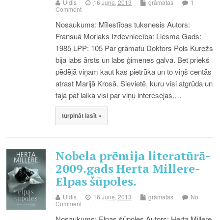
Uldis
16.June, 2013
grāmatas
1
Comment
Nosaukums: Mīlestības tuksnesis Autors:
Fransuā Moriaks Izdevniecība: Liesma Gads:
1985 LPP: 105 Par grāmatu Doktors Pols Kurežs
bija labs ārsts un labs ģimenes galva. Bet priekš
pēdējā viņam kaut kas pietrūka un to viņš centās
atrast Marijā Krosā. Sievietē, kuru visi atgrūda un
tajā pat laikā visi par viņu interesējas.…
turpināt lasīt »
Nobela prēmija literatūrā-
2009.gads Herta Millere-
Elpas šūpoles.
Uldis
16.June, 2013
grāmatas
No
Comment
Nosaukums: Elpas šūpoles Autors: Herta Millere