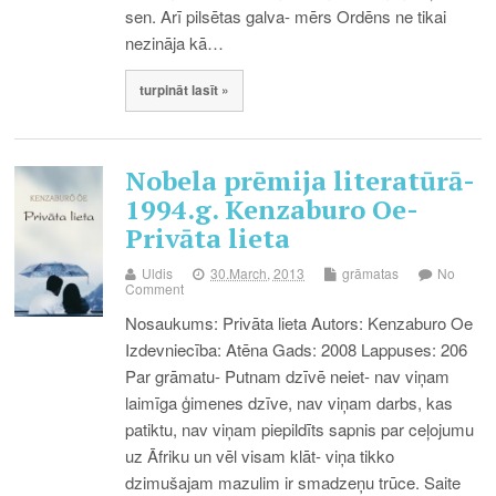
sen. Arī pilsētas galva- mērs Ordēns ne tikai
nezināja kā…
turpināt lasīt »
Nobela prēmija literatūrā-
1994.g. Kenzaburo Oe-
Privāta lieta
Uldis
30.March, 2013
grāmatas
No
Comment
Nosaukums: Privāta lieta Autors: Kenzaburo Oe
Izdevniecība: Atēna Gads: 2008 Lappuses: 206
Par grāmatu- Putnam dzīvē neiet- nav viņam
laimīga ģimenes dzīve, nav viņam darbs, kas
patiktu, nav viņam piepildīts sapnis par ceļojumu
uz Āfriku un vēl visam klāt- viņa tikko
dzimušajam mazulim ir smadzeņu trūce. Saite