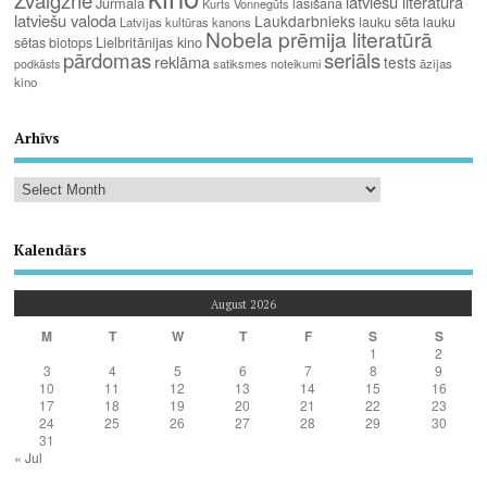
latviešu literatūra
Jūrmala
lasīšana
Kurts Vonnegūts
latviešu valoda
Laukdarbnieks
lauku sēta
lauku
Latvijas kultūras kanons
Nobela prēmija literatūrā
Lielbritānijas kino
sētas biotops
pārdomas
seriāls
reklāma
tests
satiksmes noteikumi
āzijas
podkāsts
kino
Arhīvs
Kalendārs
August 2026
M
T
W
T
F
S
S
1
2
3
4
5
6
7
8
9
10
11
12
13
14
15
16
17
18
19
20
21
22
23
24
25
26
27
28
29
30
31
« Jul