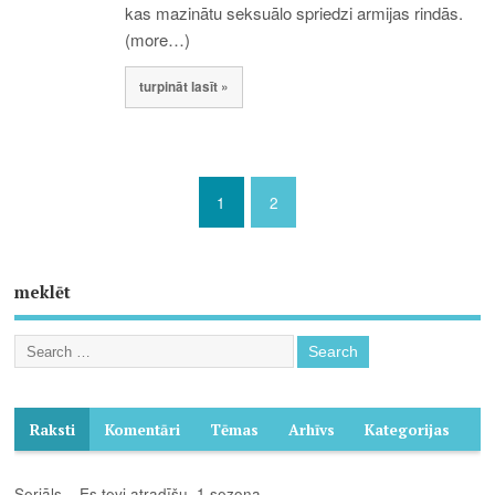
kas mazinātu seksuālo spriedzi armijas rindās.
(more…)
turpināt lasīt »
1
2
meklēt
Raksti
Komentāri
Tēmas
Arhīvs
Kategorijas
Seriāls – Es tevi atradīšu. 1.sezona.