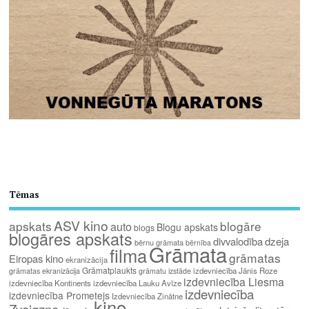
Tēmas
ASV kino
apskats
blogāre
auto
Blogu apskats
blogs
blogāres apskats
divvalodība
dzeja
bērnu grāmata
bērnība
Grāmata
filma
grāmatas
Eiropas kino
ekranizācija
Grāmatplaukts
izdevniecība Jānis Roze
grāmatas ekranizācija
grāmatu izstāde
izdevniecība Liesma
izdevniecība Kontinents
izdevniecība Lauku Avīze
izdevniecība
izdevniecība Prometejs
Izdevniecība Zinātne
kino
Zvaigzne