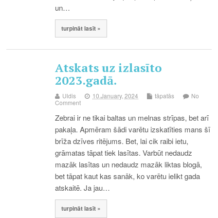
un…
turpināt lasīt »
Atskats uz izlasīto
2023.gadā.
Uldis
10.January, 2024
tāpatās
No
Comment
Zebrai ir ne tikai baltas un melnas strīpas, bet arī
pakaļa. Apmēram šādi varētu izskatīties mans šī
brīža dzīves ritējums. Bet, lai cik raibi ietu,
grāmatas tāpat tiek lasītas. Varbūt nedaudz
mazāk lasītas un nedaudz mazāk liktas blogā,
bet tāpat kaut kas sanāk, ko varētu ielikt gada
atskaitē. Ja jau…
turpināt lasīt »