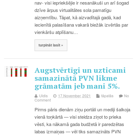
nav- visi iepriekšējie ir nesanākuši un arī šogad
dzīve ārpus virtualitātes sola pamatīgu
aizņemtību. Tāpat, kā aizvadītajā gadā, kad
iecienītā palasīšana vakarā biežāk izvērtās par
vienkāršu atplīšanu…
turpināt lasīt »
Augstvērtīgi un uzticami
samazinātā PVN likme
grāmatām jeb mani 5%.
Uldis
17.November, 2021
tāpatās
No
Comment
Pirms pāris dienām ziņu portāli un mediji šalkoja
vienā toņkārtā — visi steidza ziņot to prieka
vēsti, ka nākamā gada budžetā ir paredzētas
labas izmaiņas — vēl tiks samazināts PVN