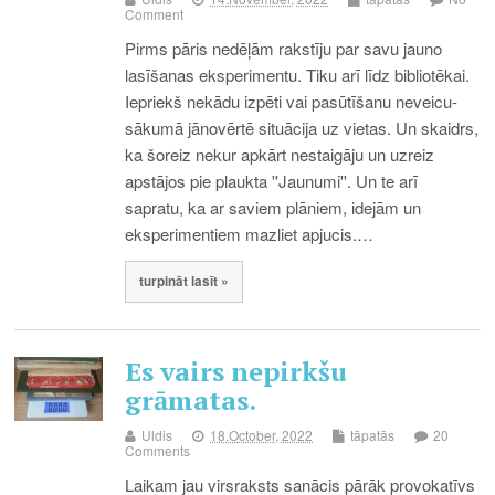
Comment
Pirms pāris nedēļām rakstīju par savu jauno
lasīšanas eksperimentu. Tiku arī līdz bibliotēkai.
Iepriekš nekādu izpēti vai pasūtīšanu neveicu-
sākumā jānovērtē situācija uz vietas. Un skaidrs,
ka šoreiz nekur apkārt nestaigāju un uzreiz
apstājos pie plaukta ''Jaunumi''. Un te arī
sapratu, ka ar saviem plāniem, idejām un
eksperimentiem mazliet apjucis.…
turpināt lasīt »
Es vairs nepirkšu
grāmatas.
Uldis
18.October, 2022
tāpatās
20
Comments
Laikam jau virsraksts sanācis pārāk provokatīvs