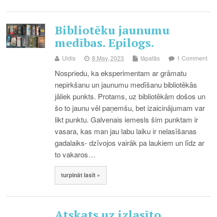
Bibliotēku jaunumu
medības. Epilogs.
Uldis
8.May, 2023
tāpatās
1 Comment
Nospriedu, ka eksperimentam ar grāmatu
nepirkšanu un jaunumu medīšanu bibliotēkās
jāliek punkts. Protams, uz bibliotēkām došos un
šo to jaunu vēl paņemšu, bet izaicinājumam var
likt punktu. Galvenais iemesls šim punktam ir
vasara, kas man jau labu laiku ir nelasīšanas
gadalaiks- dzīvojos vairāk pa laukiem un līdz ar
to vakaros…
turpināt lasīt »
Atskats uz izlasīto