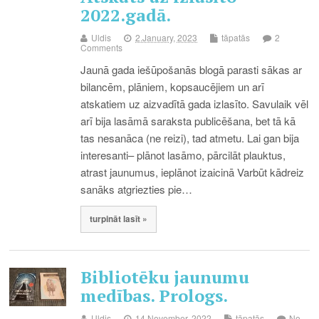
2022.gadā.
Uldis
2.January, 2023
tāpatās
2
Comments
Jaunā gada iešūpošanās blogā parasti sākas ar
bilancēm, plāniem, kopsaucējiem un arī
atskatiem uz aizvadītā gada izlasīto. Savulaik vēl
arī bija lasāmā saraksta publicēšana, bet tā kā
tas nesanāca (ne reizi), tad atmetu. Lai gan bija
interesanti– plānot lasāmo, pārcilāt plauktus,
atrast jaunumus, ieplānot izaicinā Varbūt kādreiz
sanāks atgriezties pie…
turpināt lasīt »
Bibliotēku jaunumu
medības. Prologs.
Uldis
14.November, 2022
tāpatās
No