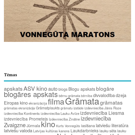
Tēmas
ASV kino
apskats
blogāre
auto
Blogu apskats
blogs
blogāres apskats
divvalodība
dzeja
bērnu grāmata
bērnība
Grāmata
filma
grāmatas
Eiropas kino
ekranizācija
Grāmatplaukts
izdevniecība Jānis Roze
grāmatas ekranizācija
grāmatu izstāde
izdevniecība Liesma
izdevniecība Kontinents
izdevniecība Lauku Avīze
izdevniecība
izdevniecība Prometejs
Izdevniecība Zinātne
kino
Zvaigzne
latviešu literatūra
Jūrmala
lasīšana
Kurts Vonnegūts
latviešu valoda
Laukdarbnieks
lauku sēta
lauku
Latvijas kultūras kanons