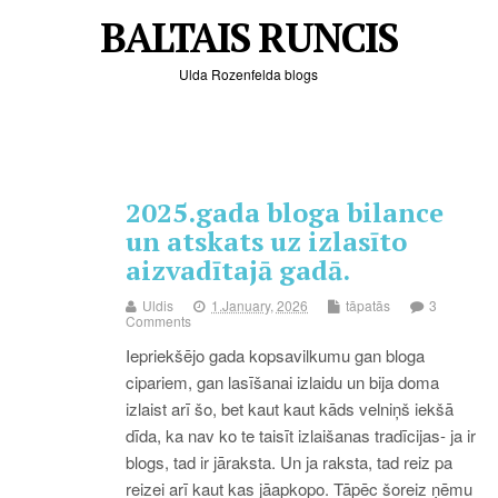
BALTAIS RUNCIS
Ulda Rozenfelda blogs
2025.gada bloga bilance
un atskats uz izlasīto
aizvadītajā gadā.
Uldis
1.January, 2026
tāpatās
3
Comments
Iepriekšējo gada kopsavilkumu gan bloga
cipariem, gan lasīšanai izlaidu un bija doma
izlaist arī šo, bet kaut kaut kāds velniņš iekšā
dīda, ka nav ko te taisīt izlaišanas tradīcijas- ja ir
blogs, tad ir jāraksta. Un ja raksta, tad reiz pa
reizei arī kaut kas jāapkopo. Tāpēc šoreiz ņēmu