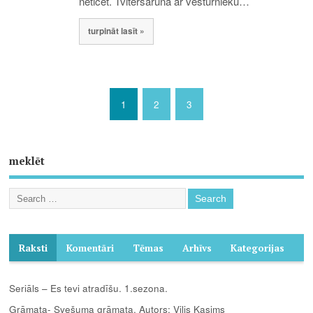
neticēt. Tvitersarunā ar vēsturnieku…
turpināt lasīt »
1
2
3
meklēt
Raksti
Komentāri
Tēmas
Arhīvs
Kategorijas
Seriāls – Es tevi atradīšu. 1.sezona.
Grāmata- Svešuma grāmata. Autors: Vilis Kasims