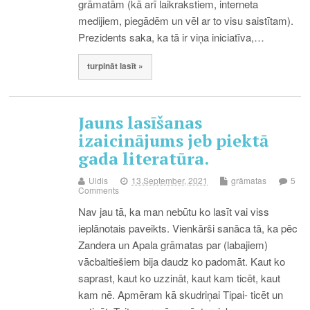
grāmatām (kā arī laikrakstiem, interneta
medijiem, piegādēm un vēl ar to visu saistītam).
Prezidents saka, ka tā ir viņa iniciatīva,…
turpināt lasīt »
Jauns lasīšanas
izaicinājums jeb piektā
gada literatūra.
Uldis
13.September, 2021
grāmatas
5
Comments
Nav jau tā, ka man nebūtu ko lasīt vai viss
ieplānotais paveikts. Vienkārši sanāca tā, ka pēc
Zandera un Apala grāmatas par (labajiem)
vācbaltiešiem bija daudz ko padomāt. Kaut ko
saprast, kaut ko uzzināt, kaut kam ticēt, kaut
kam nē. Apmēram kā skudriņai Tipai- ticēt un