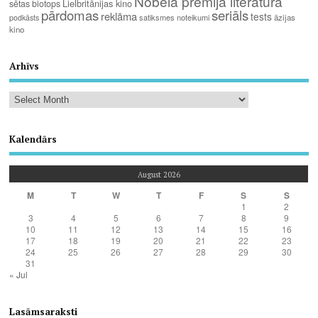
Nobela prēmija literatūrā
Lielbritānijas kino
sētas biotops
pārdomas
seriāls
reklāma
tests
satiksmes noteikumi
āzijas
podkāsts
kino
Arhīvs
Kalendārs
August 2026
M
T
W
T
F
S
S
1
2
3
4
5
6
7
8
9
10
11
12
13
14
15
16
17
18
19
20
21
22
23
24
25
26
27
28
29
30
31
« Jul
Lasāmsaraksti