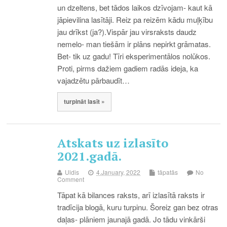
un dzeltens, bet tādos laikos dzīvojam- kaut kā
jāpievilina lasītāji. Reiz pa reizēm kādu muļķību
jau drīkst (ja?).Vispār jau virsraksts daudz
nemelo- man tiešām ir plāns nepirkt grāmatas.
Bet- tik uz gadu! Tīri eksperimentālos nolūkos.
Proti, pirms dažiem gadiem radās ideja, ka
vajadzētu pārbaudīt…
turpināt lasīt »
Atskats uz izlasīto
2021.gadā.
Uldis
4.January, 2022
tāpatās
No
Comment
Tāpat kā bilances raksts, arī izlasītā raksts ir
tradīcija blogā, kuru turpinu. Šoreiz gan bez otras
daļas- plāniem jaunajā gadā. Jo tādu vinkārši