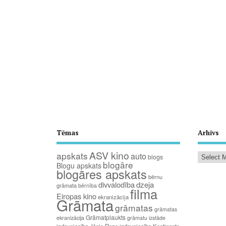
Tēmas
Arhīvs
ASV kino
apskats
auto
blogs
blogāre
Blogu apskats
blogāres apskats
bērnu
divvalodība
dzeja
grāmata
bērnība
filma
Eiropas kino
ekranizācija
Grāmata
grāmatas
grāmatas
Grāmatplaukts
ekranizācija
grāmatu izstāde