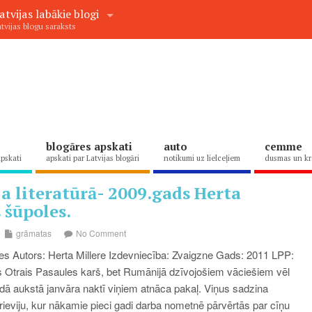
atvijas labākie blogi
tvijas blogu saraksts
blogāres apskati
auto
cemme
apskati
apskati par Latvijas blogāri
notikumi uz lielceļiem
dusmas un kr
a literatūrā- 2009.gads Herta
 šūpoles.
grāmatas
No Comment
s Autors: Herta Millere Izdevniecība: Zvaigzne Gads: 2011 LPP:
 Otrais Pasaules karš, bet Rumānijā dzīvojošiem vāciešiem vēl
dā aukstā janvāra naktī viņiem atnāca pakaļ. Viņus sadzina
ieviju, kur nākamie pieci gadi darba nometnē pārvērtās par cīņu