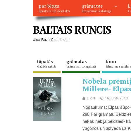
par blogu
grāmatas
L
apraksts un kontakti
literatūras katalogs
La
BALTAIS RUNCIS
Ulda Rozenfelda blogs
tāpatās
grāmatas
kino
dažādi raksti
grāmatas, to apskati
filmu un seriālu 
Nobela prēmij
Millere- Elpas
Uldis
16.June, 2013
Nosaukums: Elpas šūpole
288 Par grāmatu Beidzies
nekas nebija beidzies- kā
vagonos un aizveda uz Kr