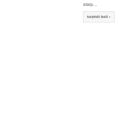
starp…
turpināt lasīt »