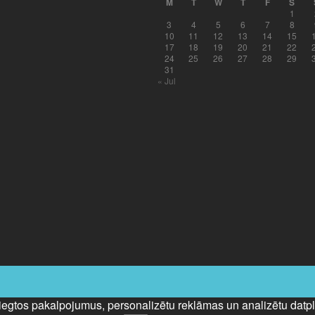
M
T
W
T
F
S
1
3
4
5
6
7
8
10
11
12
13
14
15
17
18
19
20
21
22
24
25
26
27
28
29
31
« Jul
sniegtos pakalpojumus, personalizētu reklāmas un analizētu datplū