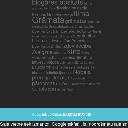
blogāres apskats
bērnu
divvalodība
dzeja
grāmata
bērnība
filma
Eiropas kino
ekranizācija
Grāmata
grāmatas
grāmatas
Grāmatplaukts
ekranizācija
grāmatu izstāde
izdevniecība Jānis Roze
izdevniecība Kontinents
izdevniecība
izdevniecība Lauku Avīze
Liesma
izdevniecība Prometejs
izdevniecība
Izdevniecība Zinātne
kino
Zvaigzne
Jūrmala
Kurts
latviešu literatūra
lasīšana
Vonnegūts
latviešu valoda
Latvijas kultūras kanons
Laukdarbnieks
lauku sēta
lauku sētas
Nobela
Lielbritānijas kino
biotops
prēmija literatūrā
podkāsts
pārdomas
reklāma
satiksmes noteikumi
seriāls
tests
āzijas kino
Copyright ©2026. BALTAIS RUNCIS
Šajā vietnē tiek izmantoti Google sīkfaili, lai nodrošinātu tajā 