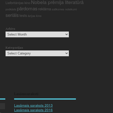
Nobela prēmija literatūrā
Lielbritānijas kino
pārdomas
reklāma
satiksmes noteikumi
podkāsts
seriāls
tests
āzijas kino
Arhīvs
Kategorijas
Lasāmsaraksti
Lasāmais saraksts 2013
Lasāmais saraksts 2016