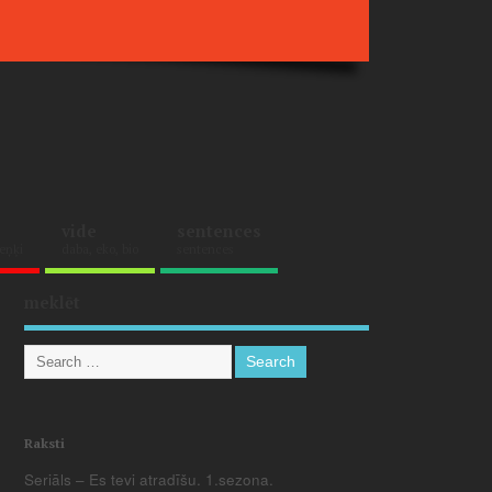
vide
sentences
eņķi
daba, eko, bio
sentences
meklēt
Raksti
Seriāls – Es tevi atradīšu. 1.sezona.