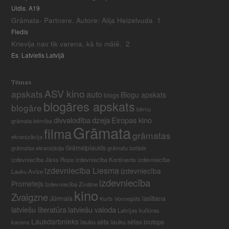
Uldis
,
A19
Grāmata- Partnere. Autore: Alija Heizelvuda
1
Fledis
Krievija nav tik varena, kā to mālē.
2
Es
,
Latvietis Latvijā
Tēmas
ASV kino
apskats
auto
Blogu apskats
blogs
blogāres apskats
blogāre
bērnu
divvalodība
dzeja
Eiropas kino
grāmata
bērnība
Grāmata
filma
grāmatas
ekranizācija
Grāmatplaukts
grāmatas ekranizācija
grāmatu izstāde
izdevniecība Jānis Roze
izdevniecība Kontinents
izdevniecība
izdevniecība Liesma
izdevniecība
Lauku Avīze
izdevniecība
Prometejs
Izdevniecība Zinātne
kino
Zvaigzne
Jūrmala
lasīšana
Kurts Vonnegūts
latviešu literatūra
latviešu valoda
Latvijas kultūras
Laukdarbnieks
lauku sēta
lauku sētas biotops
kanons