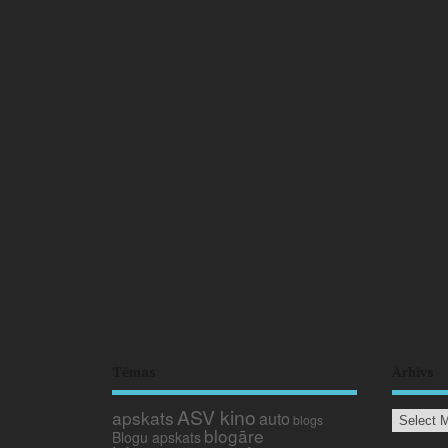
Tēmas
Arhīvs
ASV kino
apskats
auto
blogs
blogāre
Blogu apskats