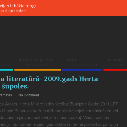
vijas labākie blogi
jas blogu saraksts
blogāres apskati
auto
cemme
apskati
apskati par Latvijas blogāri
notikumi uz lielceļiem
dusmas un kr
a literatūrā- 2009.gads Herta
 šūpoles.
rāmatas
No Comment
s Autors: Herta Millere Izdevniecība: Zvaigzne Gads: 2011 LPP:
 Otrais Pasaules karš, bet Rumānijā dzīvojošiem vāciešiem vēl
dā aukstā janvāra naktī viņiem atnāca pakaļ. Viņus sadzina
ieviju, kur nākamie pieci gadi darba nometnē pārvērtās par cīņu