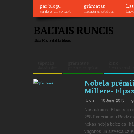
par blogu
grāmatas
Lat
apraksts un kontakti
literatūras katalogs
Latvi
BALTAIS RUNCIS
Ulda Rozenfelda blogs
tāpatās
grāmatas
kino
dažādi raksti
grāmatas, to apskati
filmu un seriālu 
Nobela prēmij
Millere- Elpas
Uldis
16.June, 2013
g
Nosaukums: Elpas šūpole
288 Par grāmatu Beidzies
nekas nebija beidzies- kā
vagonos un aizveda uz Kr