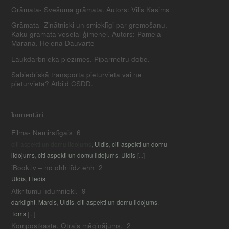
Grāmata- Svešuma grāmata. Autors: Vilis Kasims
Grāmata- Zinātniski un smieklīgi par gremošanu.
Kaku grāmata veselai ģimenei. Autors: Pamela
Marana, Helēna Dauvarte
Laukdarbnieka piezīmes. Piparmētru dobe.
Sabiedriskā transporta pieturvieta vai ne
pieturvieta? Atbild CSDD.
komentāri
Filma- Nemirstīgais
6
citi aspekti un domu lidojums
,
Uldis
,
citi aspekti un domu
lidojums
,
citi aspekti un domu lidojums
,
Uldis
[...]
iBook.lv – no ohh līdz ehh
2
Uldis
,
Fledis
Atkritumu līdumnieki.
9
darklight
,
Marcis
,
Uldis
,
citi aspekti un domu lidojums
,
Toms
[...]
Kompostkaste. Otrais mēģinājums.
2