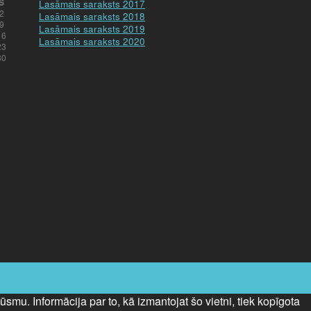
S
Lasāmais saraksts 2017
2
Lasāmais saraksts 2018
9
Lasāmais saraksts 2019
16
Lasāmais saraksts 2020
23
30
smu. Informācija par to, kā izmantojat šo vietni, tiek kopīgota