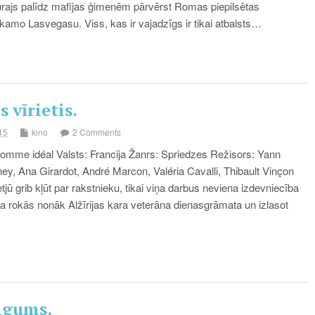
rajs palīdz mafijas ģimenēm pārvērst Romas piepilsētas
kamo Lasvegasu. Viss, kas ir vajadzīgs ir tikai atbalsts…
 vīrietis.
15
kino
2 Comments
mme idéal Valsts: Francija Žanrs: Spriedzes Režisors: Yann
y, Ana Girardot, André Marcon, Valéria Cavalli, Thibault Vinçon
jū grib kļūt par rakstnieku, tikai viņa darbus neviena izdevniecība
ņa rokās nonāk Alžīrijas kara veterāna dienasgrāmata un izlasot
igums.