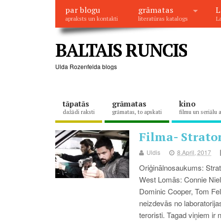
par blogu
grāmatas
L
apraksts un kontakti
literatūras katalogs
La
BALTAIS RUNCIS
Ulda Rozenfelda blogs
tāpatās
grāmatas
kino
dažādi raksti
grāmatas, to apskati
filmu un seriālu 
Filma- Strato
Uldis
8.April, 2017
Oriģinālnosaukums: Stratt
West Lomās: Connie Ni
Dominic Cooper, Tom Felt
neizdevās no laboratorijas
teroristi. Tagad viņiem ir