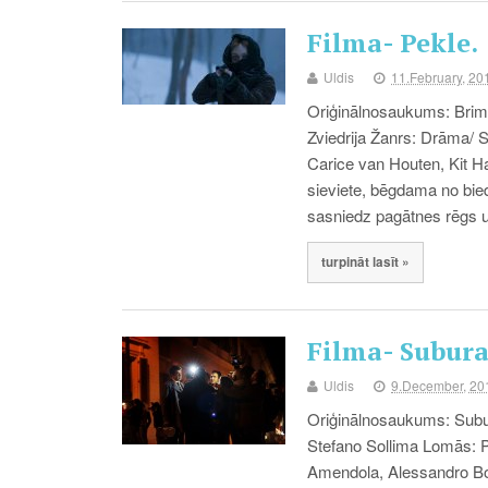
Filma- Pekle.
Uldis
11.February, 20
Oriģinālnosaukums: Brimsto
Zviedrija Žanrs: Drāma/ 
Carice van Houten, Kit H
sieviete, bēgdama no biedē
sasniedz pagātnes rēgs
turpināt lasīt »
Filma- Subur
Uldis
9.December, 20
Oriģinālnosaukums: Suburr
Stefano Sollima Lomās: P
Amendola, Alessandro Bo