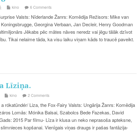
5
kino
6 Comments
rprise Valsts: Nīderlande Žanrs: Komēdija Režisors: Mike van
Koningsbrugge, Georgina Verbaan, Jan Decleir, Henry Goodman
ltimiljonārs Jēkabs pēc mātes nāves neredz vai jēgu tālāk dzīvot
bu. Tikai nelaime tāda, ka visu laiku viņam kāds to traucē paveikt.
a Līziņa.
kino
2 Comments
a rókatündér/ Liza, the Fox-Fairy Valsts: Ungārija Žanrs: Komēdija
száros Lomās: Mónika Balsai, Szabolcs Bede Fazekas, David
Gads: 2015 Par filmu- Līza ir klusa un neko neprasoša apteksne,
s slimnieces kopšanai. Vienīgais viņas draugs ir pašas fantāzija-