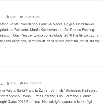
17
kino
2 Comments
ne Valsts: Nīderlande/ Francija/ Vācija/ Beļģija/ Lielbritānija/
Spriedzes Režisors: Martin Koolhoven Lomās: Dakota Fanning,
arington, Guy Pearce, Emilia Jones Gads: 2016 Par filmu- Jauna
jošās pagātnes, pārceļas uz dzīvi nelielā pilsētiņā, bet arī tur viņu
 un…
a
15
kino
No Comment
a Valsts: Itālija/Francija Žanrs: Krimināls/ Spriedzes Režisors:
ierfrancesco Favino, Greta Scarano, Elio Germano, Claudio
rghi Gads: 2015 Par filmu- Noziedzīgās pasaules ietekmīgā