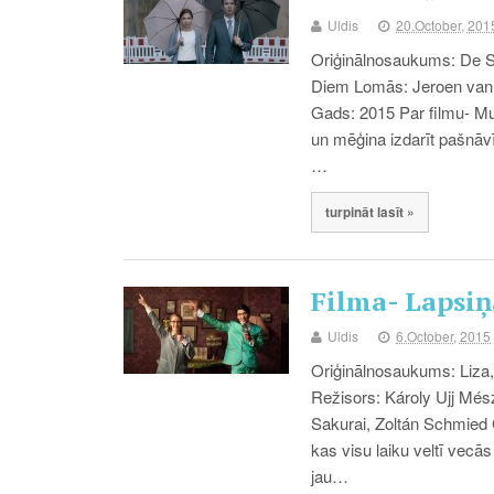
Uldis
20.October, 201
Oriģinālnosaukums: De Su
Diem Lomās: Jeroen van 
Gads: 2015 Par filmu- Mu
un mēģina izdarīt pašnāvī
…
turpināt lasīt »
Filma- Lapsiņ
Uldis
6.October, 2015
Oriģinālnosaukums: Liza, 
Režisors: Károly Ujj Mé
Sakurai, Zoltán Schmied 
kas visu laiku veltī vecā
jau…