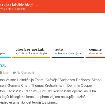
atvijas labākie blogi
tvijas blogu saraksts
blogāres apskati
auto
cemme
apskati
apskati par Latvijas blogāri
notikumi uz lielceļiem
dusmas un kr
ns.
kino
No Comment
on Valsts: Lielbritānija Žanrs: Grāvējs/ Spriedzes Režisors: Simon
elsen, Gemma Chan, Thomas Kretschmann, Dominic Cooper
on Gads: 2017 Par filmu- Britu izlūkdienestam operācijas laikā
 iegūt bioloģisko ieroci- to pirms viņiem nolaupīja nezināmi
 nepieciešams likvidēt teroristus pirms…