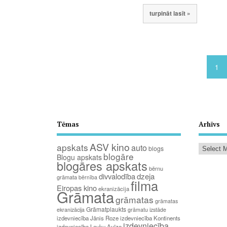
turpināt lasīt »
1
Tēmas
Arhīvs
ASV kino
apskats
auto
blogs
blogāre
Blogu apskats
blogāres apskats
bērnu
divvalodība
dzeja
grāmata
bērnība
filma
Eiropas kino
ekranizācija
Grāmata
grāmatas
grāmatas
Grāmatplaukts
ekranizācija
grāmatu izstāde
izdevniecība Jānis Roze
izdevniecība Kontinents
izdevniecība
izdevniecība Lauku Avīze