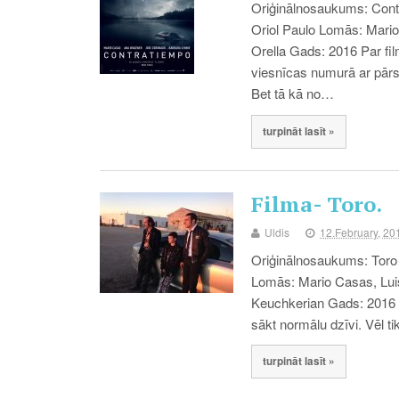
Oriģinālnosaukums: Contr
Oriol Paulo Lomās: Mari
Orella Gads: 2016 Par fi
viesnīcas numurā ar pārsi
Bet tā kā no…
turpināt lasīt »
Filma- Toro.
Uldis
12.February, 20
Oriģinālnosaukums: Toro 
Lomās: Mario Casas, Luis
Keuchkerian Gads: 2016 P
sākt normālu dzīvi. Vēl ti
turpināt lasīt »