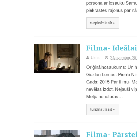
persona ar iesauku Samu
piekrastes rajonus par nā
turpināt lasīt »
Filma- Ideālais
Uldis
2.November, 20
Oriģinālnosaukums: Un ho
Gozlan Lomās: Pierre Nine
Gads: 2015 Par filmu- Met
nevēlas izdot. Nejauši vi
Metjū nenoturas…
turpināt lasīt »
Filma- Pārste