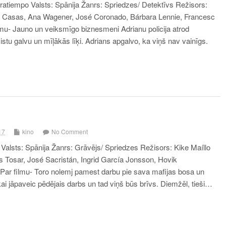
atiempo Valsts: Spānija Žanrs: Spriedzes/ Detektīvs Režisors:
o Casas, Ana Wagener, José Coronado, Bárbara Lennie, Francesc
lmu- Jauno un veiksmīgo biznesmeni Adrianu policija atrod
stu galvu un mīļākās līķi. Adrians apgalvo, ka viņš nav vainīgs.
17
kino
No Comment
Valsts: Spānija Žanrs: Grāvējs/ Spriedzes Režisors: Kike Maíllo
 Tosar, José Sacristán, Ingrid García Jonsson, Hovik
ar filmu- Toro nolemj pamest darbu pie sava mafijas bosa un
kai jāpaveic pēdējais darbs un tad viņš būs brīvs. Diemžēl, tieši…