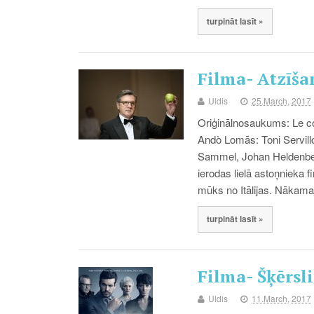
turpināt lasīt »
Filma- Atzīša
Uldis
25.March, 2017
Oriģinālnosaukums: Le con
Andò Lomās: Toni Servillo
Sammel, Johan Heldenber
ierodas lielā astoņnieka 
mūks no Itālijas. Nākam
turpināt lasīt »
Filma- Šķērsli
Uldis
11.March, 2017