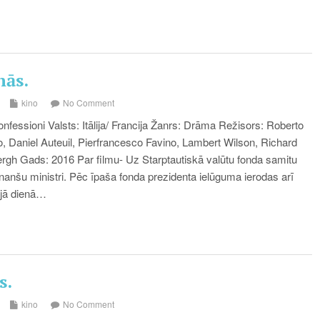
nās.
kino
No Comment
fessioni Valsts: Itālija/ Francija Žanrs: Drāma Režisors: Roberto
, Daniel Auteuil, Pierfrancesco Favino, Lambert Wilson, Richard
gh Gads: 2016 Par filmu- Uz Starptautiskā valūtu fonda samitu
finanšu ministri. Pēc īpaša fonda prezidenta ielūguma ierodas arī
ajā dienā…
s.
kino
No Comment