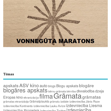
Tēmas
ASV kino
apskats
blogāre
auto
Blogu apskats
blogs
blogāres apskats
divvalodība
dzeja
bērnu grāmata
bērnība
Grāmata
filma
grāmatas
Eiropas kino
ekranizācija
Grāmatplaukts
izdevniecība Jānis Roze
grāmatas ekranizācija
grāmatu izstāde
izdevniecība Liesma
izdevniecība Kontinents
izdevniecība Lauku Avīze
izdevniecība
izdevniecība Prometejs
Izdevniecība Zinātne