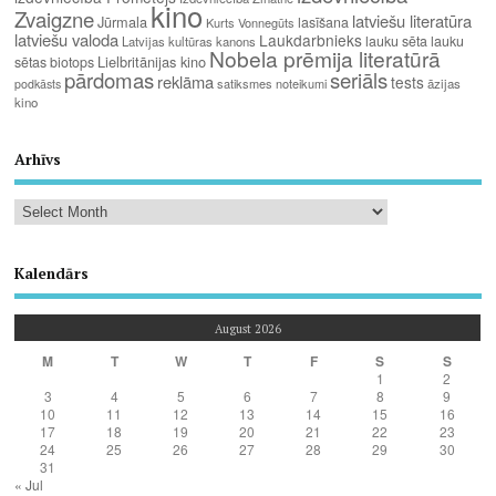
kino
Zvaigzne
latviešu literatūra
Jūrmala
lasīšana
Kurts Vonnegūts
latviešu valoda
Laukdarbnieks
lauku sēta
lauku
Latvijas kultūras kanons
Nobela prēmija literatūrā
Lielbritānijas kino
sētas biotops
pārdomas
seriāls
reklāma
tests
satiksmes noteikumi
āzijas
podkāsts
kino
Arhīvs
Kalendārs
August 2026
M
T
W
T
F
S
S
1
2
3
4
5
6
7
8
9
10
11
12
13
14
15
16
17
18
19
20
21
22
23
24
25
26
27
28
29
30
31
« Jul