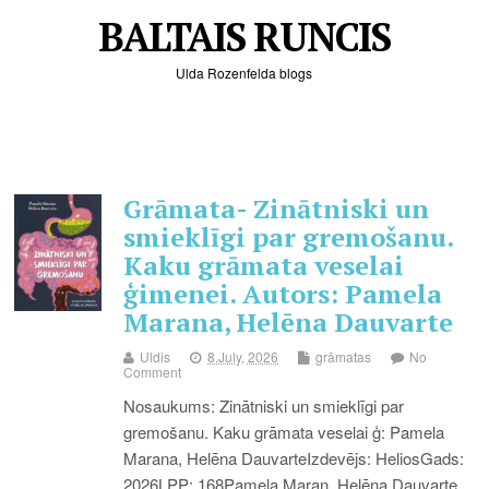
BALTAIS RUNCIS
Ulda Rozenfelda blogs
Grāmata- Zinātniski un
smieklīgi par gremošanu.
Kaku grāmata veselai
ģimenei. Autors: Pamela
Marana, Helēna Dauvarte
Uldis
8.July, 2026
grāmatas
No
Comment
Nosaukums: Zinātniski un smieklīgi par
gremošanu. Kaku grāmata veselai ģ: Pamela
Marana, Helēna DauvarteIzdevējs: HeliosGads:
2026LPP: 168Pamela Maran, Helēna Dauvarte,