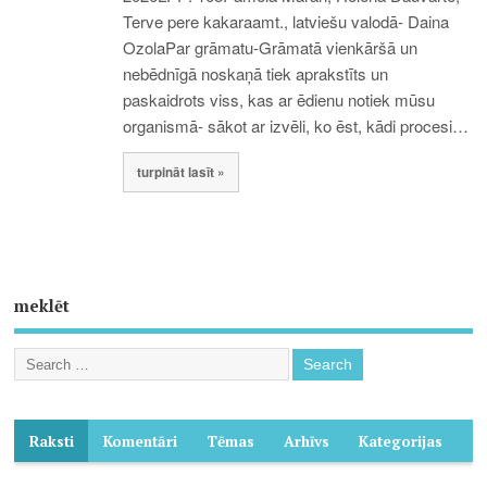
Terve pere kakaraamt., latviešu valodā- Daina
OzolaPar grāmatu-Grāmatā vienkāršā un
nebēdnīgā noskaņā tiek aprakstīts un
paskaidrots viss, kas ar ēdienu notiek mūsu
organismā- sākot ar izvēli, ko ēst, kādi procesi…
turpināt lasīt »
meklēt
Raksti
Komentāri
Tēmas
Arhīvs
Kategorijas