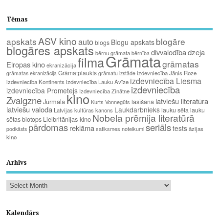
Tēmas
ASV kino
apskats
blogāre
auto
Blogu apskats
blogs
blogāres apskats
divvalodība
dzeja
bērnu grāmata
bērnība
Grāmata
filma
grāmatas
Eiropas kino
ekranizācija
Grāmatplaukts
izdevniecība Jānis Roze
grāmatas ekranizācija
grāmatu izstāde
izdevniecība Liesma
izdevniecība Kontinents
izdevniecība Lauku Avīze
izdevniecība
izdevniecība Prometejs
Izdevniecība Zinātne
kino
Zvaigzne
latviešu literatūra
Jūrmala
lasīšana
Kurts Vonnegūts
latviešu valoda
Laukdarbnieks
lauku sēta
lauku
Latvijas kultūras kanons
Nobela prēmija literatūrā
Lielbritānijas kino
sētas biotops
pārdomas
seriāls
reklāma
tests
satiksmes noteikumi
āzijas
podkāsts
kino
Arhīvs
Kalendārs