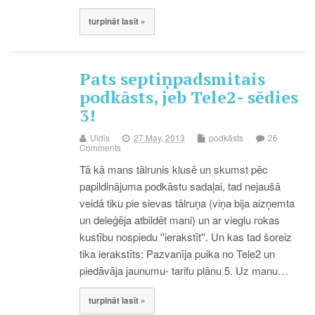
turpināt lasīt »
Pats septiņpadsmitais
podkāsts, jeb Tele2- sēdies
3!
Uldis
27.May, 2013
podkāsts
26
Comments
Tā kā mans tālrunis klusē un skumst pēc
papildinājuma podkāstu sadaļai, tad nejaušā
veidā tiku pie sievas tālruņa (viņa bija aizņemta
un deleģēja atbildēt mani) un ar vieglu rokas
kustību nospiedu ''ierakstīt''. Un kas tad šoreiz
tika ierakstīts: Pazvanīja puika no Tele2 un
piedāvāja jaunumu- tarifu plānu 5. Uz manu…
turpināt lasīt »