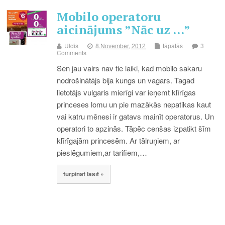
Mobilo operatoru
aicinājums ”Nāc uz …”
Uldis
8.November, 2012
tāpatās
3
Comments
Sen jau vairs nav tie laiki, kad mobilo sakaru
nodrošinātājs bija kungs un vagars. Tagad
lietotājs vulgaris mierīgi var ieņemt klīrīgas
princeses lomu un pie mazākās nepatikas kaut
vai katru mēnesi ir gatavs mainīt operatorus. Un
operatori to apzinās. Tāpēc cenšas izpatikt šīm
klīrīgajām princesēm. Ar tālruņiem, ar
pieslēgumiem,ar tarifiem,…
turpināt lasīt »