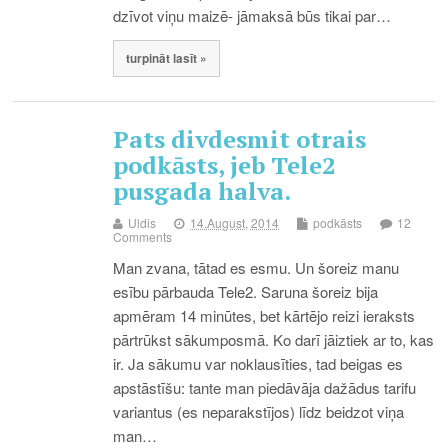
dzīvot viņu maizē- jāmaksā būs tikai par…
turpināt lasīt »
Pats divdesmit otrais
podkāsts, jeb Tele2
pusgada halva.
Uldis
14.August, 2014
podkāsts
12
Comments
Man zvana, tātad es esmu. Un šoreiz manu
esību pārbauda Tele2. Saruna šoreiz bija
apmēram 14 minūtes, bet kārtējo reizi ieraksts
pārtrūkst sākumposmā. Ko darī jāiztiek ar to, kas
ir. Ja sākumu var noklausīties, tad beigas es
apstāstīšu: tante man piedāvāja dažādus tarifu
variantus (es neparakstījos) līdz beidzot viņa
man…