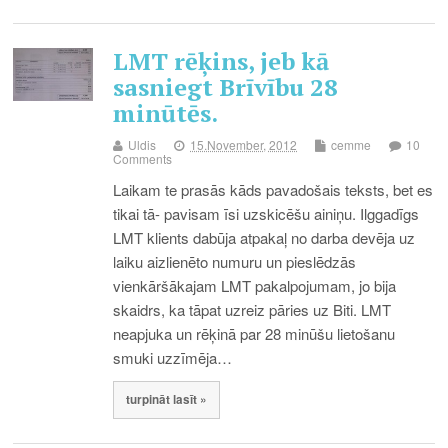
LMT rēķins, jeb kā
sasniegt Brīvību 28
minūtēs.
Uldis
15.November, 2012
cemme
10
Comments
Laikam te prasās kāds pavadošais teksts, bet es
tikai tā- pavisam īsi uzskicēšu ainiņu. Ilggadīgs
LMT klients dabūja atpakaļ no darba devēja uz
laiku aizlienēto numuru un pieslēdzās
vienkāršākajam LMT pakalpojumam, jo bija
skaidrs, ka tāpat uzreiz pāries uz Biti. LMT
neapjuka un rēķinā par 28 minūšu lietošanu
smuki uzzīmēja…
turpināt lasīt »