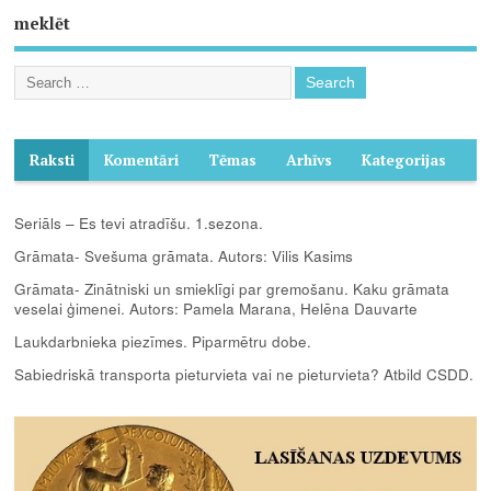
meklēt
Raksti
Komentāri
Tēmas
Arhīvs
Kategorijas
Seriāls – Es tevi atradīšu. 1.sezona.
Grāmata- Svešuma grāmata. Autors: Vilis Kasims
Grāmata- Zinātniski un smieklīgi par gremošanu. Kaku grāmata
veselai ģimenei. Autors: Pamela Marana, Helēna Dauvarte
Laukdarbnieka piezīmes. Piparmētru dobe.
Sabiedriskā transporta pieturvieta vai ne pieturvieta? Atbild CSDD.