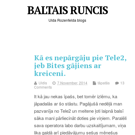
BALTAIS RUNCIS
Ulda Rozenfelda blogs
Kā es nepārgāju pie Tele2,
jeb Bites gājiens ar
kreiceni.
Uldis
7.November, 2014
tāpatās
13
Comments
It kā jau nekas īpašs, bet tomēr izlēmu, ka
jāpadalās ar šo stāstu. Pagājušā nedēļā man
pazvanīja no Tele2 un meitene ļoti laipnā balsī
sāka mani pārliecināt doties pie viņiem. Paralēli
sava operatora labo darbu uzskaitījumam, viņa
lika galdā arī piedāvājumu sešus mēnešus