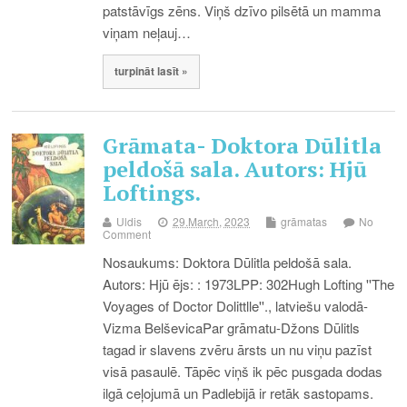
patstāvīgs zēns. Viņš dzīvo pilsētā un mamma
viņam neļauj…
turpināt lasīt »
Grāmata- Doktora Dūlitla
peldošā sala. Autors: Hjū
Loftings.
Uldis
29.March, 2023
grāmatas
No
Comment
Nosaukums: Doktora Dūlitla peldošā sala.
Autors: Hjū ējs: : 1973LPP: 302Hugh Lofting ''The
Voyages of Doctor Dolittlle''., latviešu valodā-
Vizma BelševicaPar grāmatu-Džons Dūlitls
tagad ir slavens zvēru ārsts un nu viņu pazīst
visā pasaulē. Tāpēc viņš ik pēc pusgada dodas
ilgā ceļojumā un Padlebijā ir retāk sastopams.