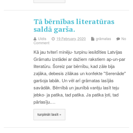
Tā bērnības literatūras
saldā garša.
Uldis
19.February, 2020
grāmatas
No
Comment
Kā jau tviterī minēju- turpinu iesildīties Latvijas
Grāmatu izstādei ar dažiem rakstiem ap-un-par
literatūru. Šoreiz par bērnību, kad zāle bija
zaļāka, debesis zilākas un konfekte ''Serenāde''
garšoja labāk. Un vēl arī grāmatas lasījās
savādāk. Bērnībā un jaunībā varēju lasīt teju
jebko- ja patika, tad patika. Ja patika ļoti, tad
pārlasīju.…
turpināt lasīt »