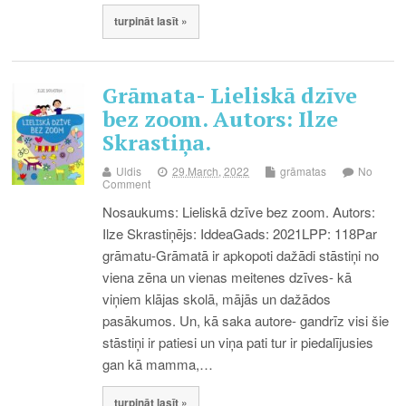
turpināt lasīt »
Grāmata- Lieliskā dzīve
bez zoom. Autors: Ilze
Skrastiņa.
Uldis
29.March, 2022
grāmatas
No
Comment
Nosaukums: Lieliskā dzīve bez zoom. Autors:
Ilze Skrastiņējs: IddeaGads: 2021LPP: 118Par
grāmatu-Grāmatā ir apkopoti dažādi stāstiņi no
viena zēna un vienas meitenes dzīves- kā
viņiem klājas skolā, mājās un dažādos
pasākumos. Un, kā saka autore- gandrīz visi šie
stāstiņi ir patiesi un viņa pati tur ir piedalījusies
gan kā mamma,…
turpināt lasīt »