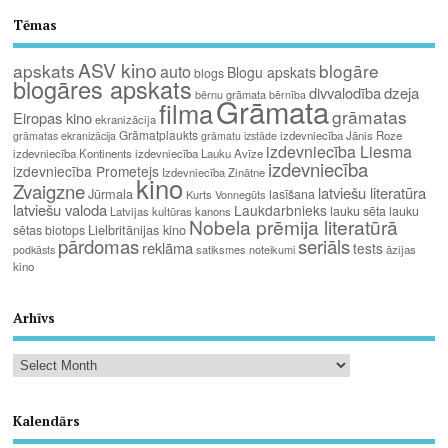
Tēmas
ASV kino
apskats
blogāre
auto
Blogu apskats
blogs
blogāres apskats
divvalodība
dzeja
bērnu grāmata
bērnība
Grāmata
filma
grāmatas
Eiropas kino
ekranizācija
Grāmatplaukts
izdevniecība Jānis Roze
grāmatas ekranizācija
grāmatu izstāde
izdevniecība Liesma
izdevniecība Kontinents
izdevniecība Lauku Avīze
izdevniecība
izdevniecība Prometejs
Izdevniecība Zinātne
kino
Zvaigzne
latviešu literatūra
Jūrmala
lasīšana
Kurts Vonnegūts
latviešu valoda
Laukdarbnieks
lauku sēta
lauku
Latvijas kultūras kanons
Nobela prēmija literatūrā
Lielbritānijas kino
sētas biotops
pārdomas
seriāls
reklāma
tests
satiksmes noteikumi
āzijas
podkāsts
kino
Arhīvs
Kalendārs