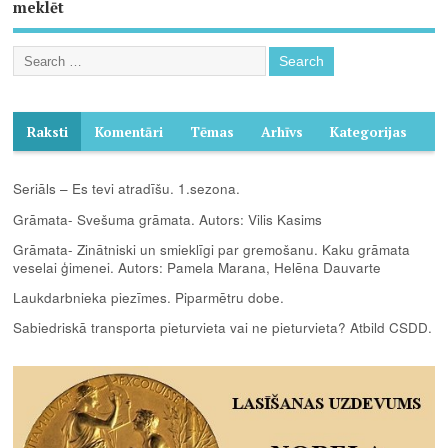
meklēt
Raksti
Komentāri
Tēmas
Arhīvs
Kategorijas
Seriāls – Es tevi atradīšu. 1.sezona.
Grāmata- Svešuma grāmata. Autors: Vilis Kasims
Grāmata- Zinātniski un smieklīgi par gremošanu. Kaku grāmata
veselai ģimenei. Autors: Pamela Marana, Helēna Dauvarte
Laukdarbnieka piezīmes. Piparmētru dobe.
Sabiedriskā transporta pieturvieta vai ne pieturvieta? Atbild CSDD.