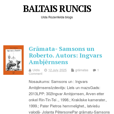
BALTAIS RUNCIS
Ulda Rozenfelda blogs
Grāmata- Samsons un
Roberto. Autors: Ingvars
Ambjērnsens
Uldis
12.July, 2025
grāmatas
1
Comment
Nosaukums: Samsons un : Ingvars
AmbjērnsensIzdevējs: Liels un mazsGads:
2013LPP: 302Ingvar Ambjornsen, Arven etter
onkel Rin-Tin-Tei ., 1998.; Krakilske kamerater.,
1999.; Pater Pietros hemmelighet., latviešu
valodā- Jolanta PētersonePar grāmatu-Samsons