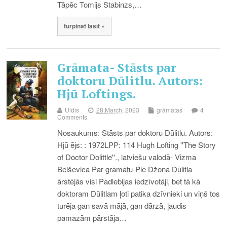
Tāpēc Tomijs Stabinzs,…
turpināt lasīt »
Grāmata- Stāsts par
doktoru Dūlitlu. Autors:
Hjū Loftings.
Uldis
28.March, 2023
grāmatas
4
Comments
Nosaukums: Stāsts par doktoru Dūlitlu. Autors:
Hjū ējs: : 1972LPP: 114 Hugh Lofting ''The Story
of Doctor Dolittle''., latviešu valodā- Vizma
Belševica Par grāmatu-Pie Džona Dūlitla
ārstējās visi Padlebijas iedzīvotāji, bet tā kā
doktoram Dūlitlam ļoti patika dzīvnieki un viņš tos
turēja gan savā mājā, gan dārzā, ļaudis
pamazām pārstāja…