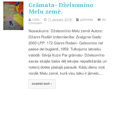
Grāmata- Dželsomīno
Melu zemē.
Uldis
11.January, 2018
grāmatas
No
Comment
Nosaukums: Dželsomīno Melu zemē Autors:
Džanni Rodāri Izdevniecība: Zvaigzne Gads:
2003 LPP: 172 Gianni Rodari– Gelsomino nel
paese dei bugiardi.,1959. Tulkojums latviešu
valodā- Silvija Ķuze Par grāmatu- Dželsomīno
savas skaļās balss dēļ iekuļas nepatikšanās un
nolemj doties plašajā pasaulē. Kādu dienu viņš
nonāk Melu zemē, kurā visu laiku ir jāmelo,…
turpināt lasīt »