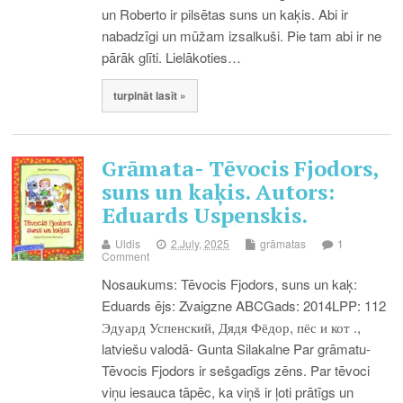
un Roberto ir pilsētas suns un kaķis. Abi ir
nabadzīgi un mūžam izsalkuši. Pie tam abi ir ne
pārāk glīti. Lielākoties…
turpināt lasīt »
Grāmata- Tēvocis Fjodors,
suns un kaķis. Autors:
Eduards Uspenskis.
Uldis
2.July, 2025
grāmatas
1
Comment
Nosaukums: Tēvocis Fjodors, suns un kaķ:
Eduards ējs: Zvaigzne ABCGads: 2014LPP: 112
Эдуард Успенский, Дядя Фёдор, пёс и кот .,
latviešu valodā- Gunta Silakalne Par grāmatu-
Tēvocis Fjodors ir sešgadīgs zēns. Par tēvoci
viņu iesauca tāpēc, ka viņš ir ļoti prātīgs un