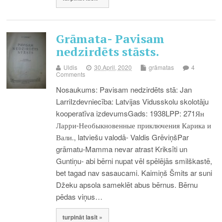
Grāmata- Pavisam
nedzirdēts stāsts.
Uldis
30.April, 2020
grāmatas
4
Comments
Nosaukums: Pavisam nedzirdēts stā: Jan
LarriIzdevniecība: Latvijas Vidusskolu skolotāju
kooperatīva izdevumsGads: 1938LPP: 271Ян
Ларри-Необыкновенные приключения Карика и
Вали., latviešu valodā- Valdis GrēviņšPar
grāmatu-Mamma nevar atrast Kriksīti un
Guntiņu- abi bērni nupat vēl spēlējās smilškastē,
bet tagad nav sasaucami. Kaimiņš Šmits ar suni
Džeku apsola sameklēt abus bērnus. Bērnu
pēdas viņus…
turpināt lasīt »