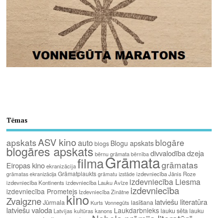
Tēmas
ASV kino
apskats
blogāre
auto
Blogu apskats
blogs
blogāres apskats
divvalodība
dzeja
bērnu grāmata
bērnība
Grāmata
filma
grāmatas
Eiropas kino
ekranizācija
Grāmatplaukts
izdevniecība Jānis Roze
grāmatas ekranizācija
grāmatu izstāde
izdevniecība Liesma
izdevniecība Kontinents
izdevniecība Lauku Avīze
izdevniecība
izdevniecība Prometejs
Izdevniecība Zinātne
kino
Zvaigzne
latviešu literatūra
Jūrmala
lasīšana
Kurts Vonnegūts
latviešu valoda
Laukdarbnieks
lauku sēta
lauku
Latvijas kultūras kanons