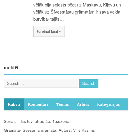
vēlāk bija spiests bēgt uz Maskavu, Kijevu un
vēlāk uz Šīvesstāstu grāmatām ir sava veida
burvība- tajās…
turpināt lasīt »
meklēt
Raksti
Komentāri
Tēmas
Arhīvs
Kategorijas
Seriāls – Es tevi atradīšu. 1.sezona.
Grāmata- Svešuma grāmata. Autors: Vilis Kasims