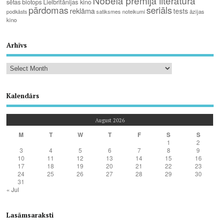
Nobela prēmija literatūrā
Lielbritānijas kino
sētas biotops
pārdomas
seriāls
reklāma
tests
satiksmes noteikumi
āzijas
podkāsts
kino
Arhīvs
Kalendārs
August 2026
M
T
W
T
F
S
S
1
2
3
4
5
6
7
8
9
10
11
12
13
14
15
16
17
18
19
20
21
22
23
24
25
26
27
28
29
30
31
« Jul
Lasāmsaraksti