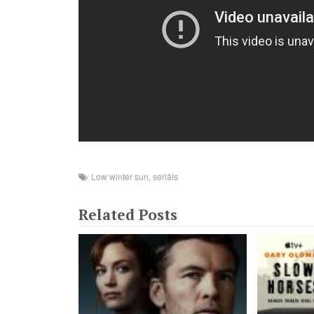
Low winter sun
,
seriāls
Related Posts