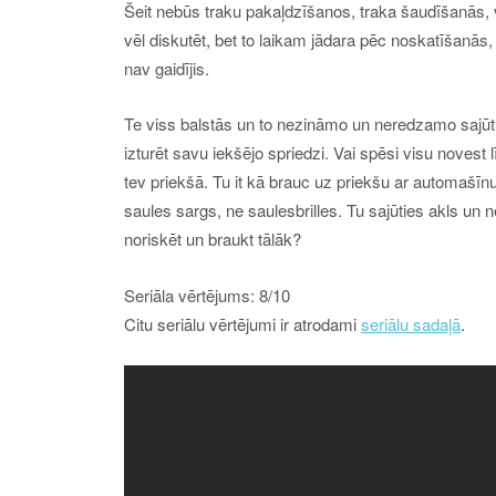
Šeit nebūs traku pakaļdzīšanos, traka šaudīšanās, 
vēl diskutēt, bet to laikam jādara pēc noskatīšanās, 
nav gaidījis.
Te viss balstās un to nezināmo un neredzamo sajūtu,
izturēt savu iekšējo spriedzi. Vai spēsi visu novest
tev priekšā. Tu it kā brauc uz priekšu ar automašīnu,
saules sargs, ne saulesbrilles. Tu sajūties akls un 
noriskēt un braukt tālāk?
Seriāla vērtējums: 8/10
Citu seriālu vērtējumi ir atrodami
seriālu sadaļā
.