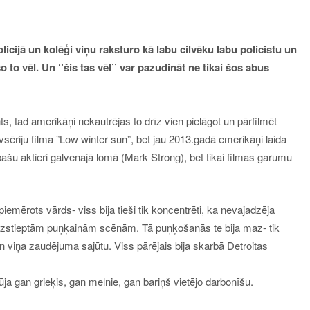
icijā un kolēģi viņu raksturo kā labu cilvēku labu policistu un
 to vēl. Un ‘’šis tas vēl’’ var pazudināt ne tikai šos abus
ts, tad amerikāņi nekautrējas to drīz vien pielāgot un pārfilmēt
ivsēriju filma ”Low winter sun”, bet jau 2013.gadā emerikāņi laida
ašu aktieri galvenajā lomā (Mark Strong), bet tikai filmas garumu
piemērots vārds- viss bija tieši tik koncentrēti, ka nevajadzēja
k izstieptām puņķainām scēnām. Tā puņķošanās te bija maz- tik
un viņa zaudējuma sajūtu. Viss pārējais bija skarbā Detroitas
būja gan grieķis, gan melnie, gan bariņš vietējo darbonīšu.