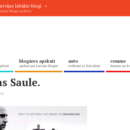
atvijas labākie blogi
tvijas blogu saraksts
blogāres apskati
auto
cemme
apskati
apskati par Latvijas blogāri
notikumi uz lielceļiem
dusmas un kr
s Saule.
nt