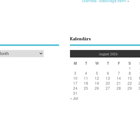
Grāmata- Staburaga bērni
»
Kalendārs
August 2026
M
T
W
T
F
S
1
3
4
5
6
7
8
10
11
12
13
14
15
17
18
19
20
21
22
24
25
26
27
28
29
31
« Jul