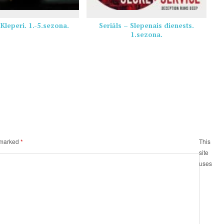
 Kleperi. 1.-5.sezona.
Seriāls – Slepenais dienests.
1.sezona.
e marked
*
This
site
uses