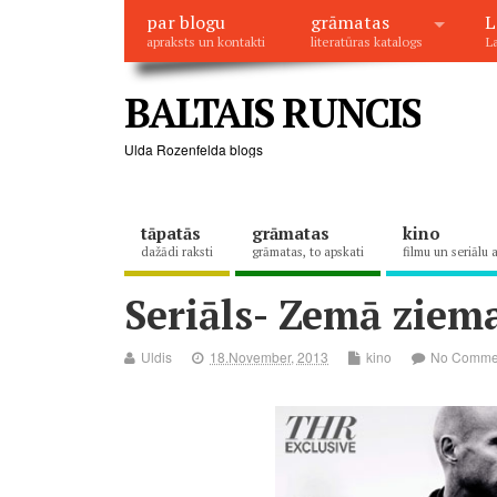
par blogu
grāmatas
L
apraksts un kontakti
literatūras katalogs
La
BALTAIS RUNCIS
Ulda Rozenfelda blogs
tāpatās
grāmatas
kino
dažādi raksti
grāmatas, to apskati
filmu un seriālu 
Seriāls- Zemā ziema
Uldis
18.November, 2013
kino
No Comme