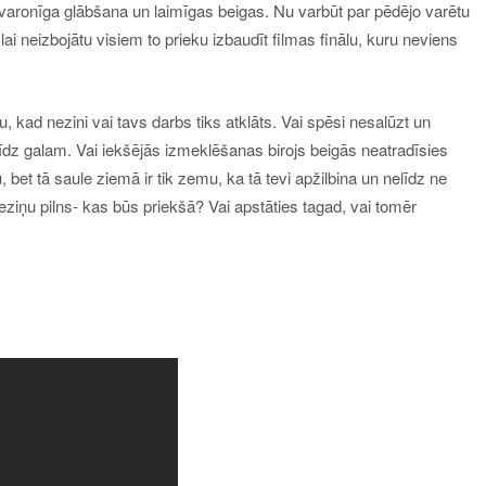
varonīga glābšana un laimīgas beigas. Nu varbūt par pēdējo varētu
lai neizbojātu visiem to prieku izbaudīt filmas finālu, kuru neviens
 kad nezini vai tavs darbs tiks atklāts. Vai spēsi nesalūzt un
 līdz galam. Vai iekšējās izmeklēšanas birojs beigās neatradīsies
 bet tā saule ziemā ir tik zemu, ka tā tevi apžilbina un nelīdz ne
neziņu pilns- kas būs priekšā? Vai apstāties tagad, vai tomēr