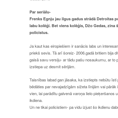
Par seriālu-
Frenks Egnju jau ilgus gadus strādā Detroitas pol
labu kolēģi. Bet viens kolēģis, Džo Gedas, zina šo
policistus.
Ja kaut kas eiropiešiem ir sanācis labs un interesan
priekš sevis. Tā arī šoreiz- 2006.gadā britiem bija d
gaisā savu versiju- ar tādu pašu nosaukumu, ar to p
izstiepa uz desmit sērijām.
Taisnības labad gan jāsaka, ka izstiepts nebūtu īsti 
bēdāties par nevajadzīgām sižeta līnijām vai pārā
vien, lai parādītu galvenā varoņa lielo pieķeršanos 
ikdiena.
Un ne tikai policistiem- pa vidu izjust šo ikdienu da