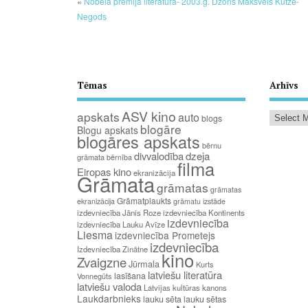
«
Nobela prēmija literatūrā- 2003.g. Džons Maksvels Kutzē-
Negods
Tēmas
Arhīvs
ASV kino
apskats
auto
blogs
blogāre
Blogu apskats
blogāres apskats
bērnu
divvalodība
dzeja
grāmata
bērnība
filma
Eiropas kino
ekranizācija
Grāmata
grāmatas
grāmatas
Grāmatplaukts
ekranizācija
grāmatu izstāde
izdevniecība Jānis Roze
izdevniecība Kontinents
izdevniecība
izdevniecība Lauku Avīze
Liesma
izdevniecība Prometejs
izdevniecība
Izdevniecība Zinātne
kino
Zvaigzne
Jūrmala
Kurts
latviešu literatūra
lasīšana
Vonnegūts
latviešu valoda
Latvijas kultūras kanons
Laukdarbnieks
lauku sēta
lauku sētas