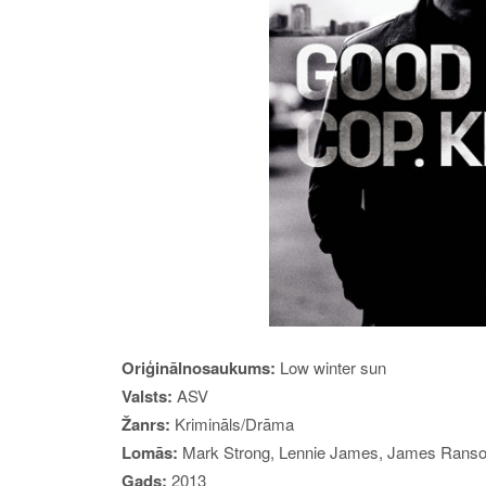
Oriģinālnosaukums:
Low winter sun
Valsts:
ASV
Žanrs:
Krimināls/Drāma
Lomās:
Mark Strong, Lennie James, James Ranson
Gads:
2013