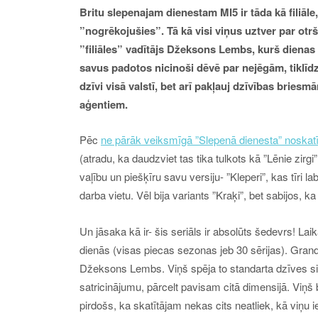
Britu slepenajam dienestam MI5 ir tāda kā filiāle
”nogrēkojušies”. Tā kā visi viņus uztver par otrš
”filiāles” vadītājs Džeksons Lembs, kurš dienas
savus padotos nicinoši dēvē par nejēgām, tiklīd
dzīvi visā valstī, bet arī pakļauj dzīvības briesm
aģentiem.
Pēc
ne pārāk veiksmīgā ”Slepenā dienesta” noskat
(atradu, ka daudzviet tas tika tulkots kā ”Lēnie zirg
vaļību un piešķīru savu versiju- ”Kleperi”, kas tīri l
darba vietu. Vēl bija variants ”Kraķi”, bet sabijos, 
Un jāsaka kā ir- šis seriāls ir absolūts šedevrs! La
dienās (visas piecas sezonas jeb 30 sērijas). Grandio
Džeksons Lembs. Viņš spēja to standarta dzīves si
satricinājumu, pārcelt pavisam citā dimensijā. Viņš b
pirdošs, ka skatītājam nekas cits neatliek, kā viņu i