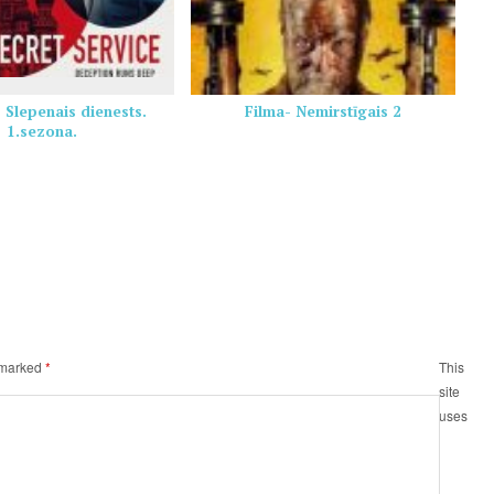
– Slepenais dienests.
Filma- Nemirstīgais 2
1.sezona.
e marked
*
This
site
uses