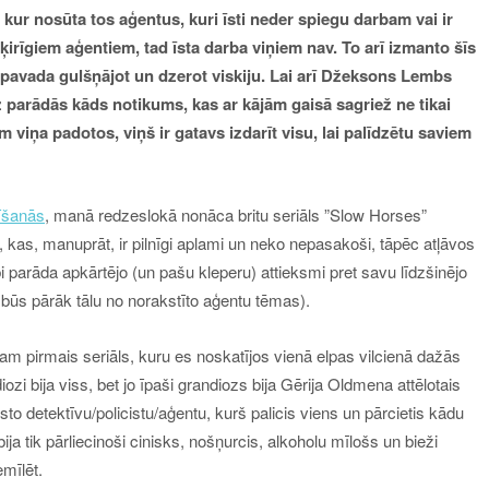
, kur nosūta tos aģentus, kuri īsti neder spiegu darbam vai ir
ķirīgiem aģentiem, tad īsta darba viņiem nav. To arī izmanto šīs
 pavada gulšņājot un dzerot viskiju
.
Lai arī Džeksons Lembs
z
parādās kāds notikums, kas ar kājām gaisā sagriež ne tikai
ām viņa padotos, viņš ir gatavs izdarīt visu, lai palīdzētu saviem
īšanās
, manā redzeslokā nonāca britu seriāls ”Slow Horses”
i”, kas, manuprāt, ir pilnīgi aplami un neko nepasakoši, tāpēc atļāvos
abi parāda apkārtējo (un pašu kleperu) attieksmi pret savu līdzšinējo
ka būs pārāk tālu no norakstīto aģentu tēmas).
ikam pirmais seriāls, kuru es noskatījos vienā elpas vilcienā dažās
zi bija viss, bet jo īpaši grandiozs bija Gērija Oldmena attēlotais
sto detektīvu/
policistu/aģentu
, kurš palicis viens un pārcietis kādu
ija tik pārliecinoši cinisks, nošņurcis,
alkoholu mīlošs un bieži
emīlēt.