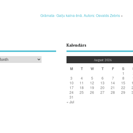
Grāmata- Gaiļu kalna ēnā. Autors: Osvalds Zebris
»
Kalendārs
August 2026
M
T
W
T
F
S
1
3
4
5
6
7
8
10
11
12
13
14
15
17
18
19
20
21
22
24
25
26
27
28
29
31
« Jul