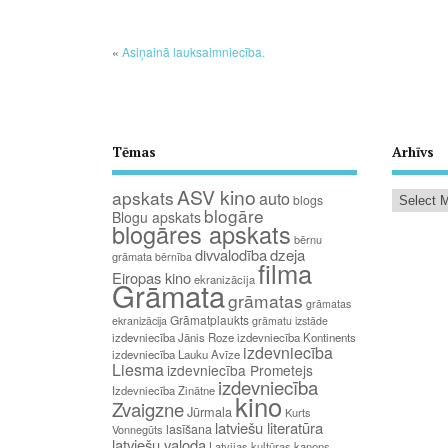
«
Asiņainā lauksaimniecība.
Tēmas
Arhīvs
ASV kino
apskats
auto
blogs
blogāre
Blogu apskats
blogāres apskats
bērnu
divvalodība
dzeja
grāmata
bērnība
filma
Eiropas kino
ekranizācija
Grāmata
grāmatas
grāmatas
Grāmatplaukts
ekranizācija
grāmatu izstāde
izdevniecība Jānis Roze
izdevniecība Kontinents
izdevniecība
izdevniecība Lauku Avīze
Liesma
izdevniecība Prometejs
izdevniecība
Izdevniecība Zinātne
kino
Zvaigzne
Jūrmala
Kurts
latviešu literatūra
lasīšana
Vonnegūts
latviešu valoda
Latvijas kultūras kanons