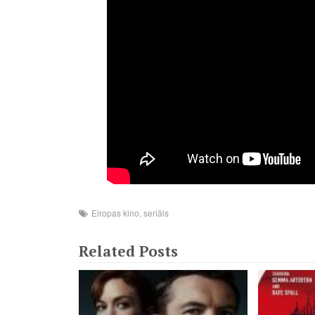
Eiropas kino
,
seriāls
Related Posts