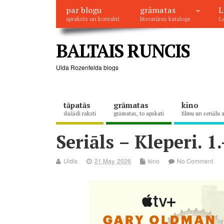
par blogu
grāmatas
L
apraksts un kontakti
literatūras katalogs
La
BALTAIS RUNCIS
Ulda Rozenfelda blogs
tāpatās
grāmatas
kino
dažādi raksti
grāmatas, to apskati
filmu un seriālu 
Seriāls – Kleperi. 1
Uldis
21.May, 2026
kino
No Comment