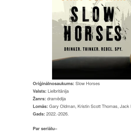
Oriģinālnosaukums:
S
low Horses
Valsts:
Lielbritānija
Žanrs:
dramēdija
Lomās:
Gary Oldman, Kristin Scott Thomas, Jack
Gads:
2022.-
2026.
Par
seriālu
–