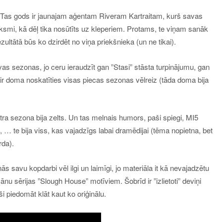
 Tas gods ir jaunajam aģentam Riveram Kartraitam, kurš savas
smi, kā dēļ tika nosūtīts uz kleperiem. Protams, te viņam sanāk
 rezultātā būs ko dzirdēt no
viņa
priekšnieka
(un ne tikai)
.
s sezonas, jo ceru ieraudzīt gan ”Stasi” stāsta turpinājumu, gan
 doma noskatīties visas piecas sezonas vēlreiz (tāda doma bija
katra sezona bija zelts. Un tas melnais humors, paši spiegi, MI5
 … te bija viss, kas vajadzīgs labai dramēdijai (tēma nopietna, bet
rda).
nās savu kopdarbi vēl ilgi un laimīgi, jo materiāla it kā nevajadzētu
ānu sērijas ”Slough House” motīviem. Šobrīd ir ”izlietoti” deviņi
aši piedomāt klāt kaut ko oriģinālu.