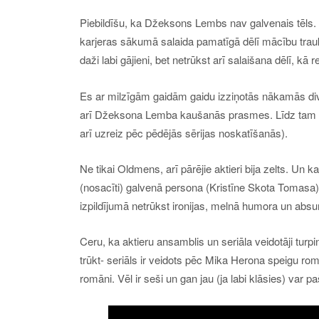
Piebildīšu, ka Džeksons Lembs nav galvenais tēls.
karjeras sākumā salaida pamatīgā dēlī mācību trauk
daži labi gājieni, bet netrūkst arī salaišana dēlī, kā
E
s ar milzīgām gaidām gaidu izziņotās nākamās diva
arī Džeksona Lemba kaušanās prasmes. Līdz tam ir
arī uzreiz pēc pēdējās sērijas noskatīšanās).
Ne tikai Oldmens, arī pārējie aktieri bija zelts. Un 
(nosacīti) galvenā persona (Kristīne Skota Tomasa),
izpildījumā netrūkst ironijas, melnā humora un absu
C
eru, ka aktieru ansamblis un seriāla veidotāji turpi
trūkt- seriāls ir veidots pēc Mika Herona speigu rom
romāni. Vēl ir seši un gan jau (ja labi klāsies) var p