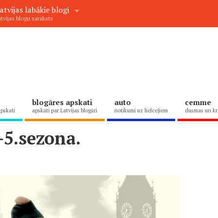
atvijas labākie blogi
tvijas blogu saraksts
blogāres apskati
auto
cemme
apskati
apskati par Latvijas blogāri
notikumi uz lielceļiem
dusmas un kr
.-5.sezona.