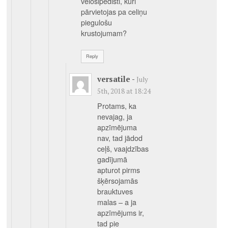
velosipēdisti, kuri
pārvietojas pa celiņu
piegulošu
krustojumam?
Reply
versatile
-
July
5th, 2018 at 18:24
Protams, ka
nevajag, ja
apzīmējuma
nav, tad jādod
ceļš, vaajdzības
gadījumā
apturot pirms
šķērsojamās
brauktuves
malas – a ja
apzīmējums ir,
tad pie