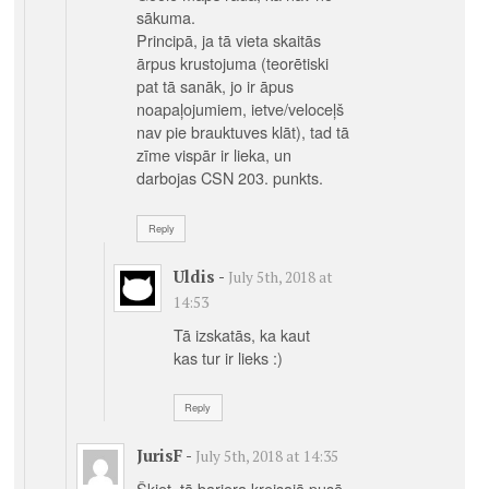
sākuma.
Principā, ja tā vieta skaitās
ārpus krustojuma (teorētiski
pat tā sanāk, jo ir āpus
noapaļojumiem, ietve/veloceļš
nav pie brauktuves klāt), tad tā
zīme vispār ir lieka, un
darbojas CSN 203. punkts.
Reply
Uldis
-
July 5th, 2018 at
14:53
Tā izskatās, ka kaut
kas tur ir lieks :)
Reply
JurisF
-
July 5th, 2018 at 14:35
Škiet, tā barjera kreisajā pusē