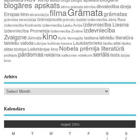
blogāres apskats
divvalodība
dzeja
bērnu grāmata
bērnība
Grāmata
filma
grāmatas
Eiropas kino
ekranizācija
Grāmatplaukts
izdevniecība Jānis Roze
grāmatas ekranizācija
grāmatu izstāde
izdevniecība Liesma
izdevniecība Kontinents
izdevniecība Lauku Avīze
izdevniecība
izdevniecība Prometejs
Izdevniecība Zinātne
kino
Zvaigzne
latviešu literatūra
Jūrmala
lasīšana
Kurts Vonnegūts
latviešu valoda
Laukdarbnieks
lauku sēta
lauku
Latvijas kultūras kanons
Nobela prēmija literatūrā
Lielbritānijas kino
sētas biotops
pārdomas
seriāls
reklāma
tests
satiksmes noteikumi
āzijas
podkāsts
kino
Arhīvs
Kalendārs
August 2026
M
T
W
T
F
S
S
1
2