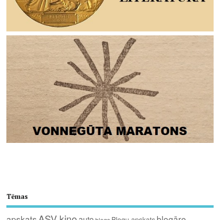
Tēmas
ASV kino
apskats
blogāre
auto
Blogu apskats
blogs