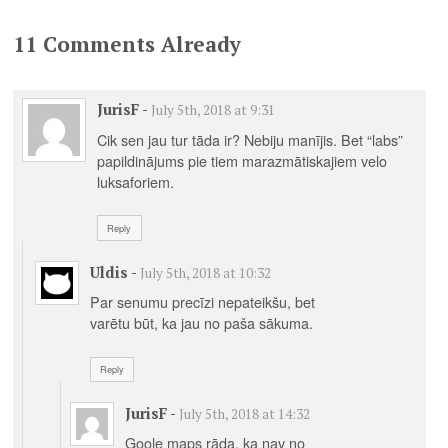
11 Comments Already
JurisF
-
July 5th, 2018 at 9:31
Cik sen jau tur tāda ir? Nebiju manījis. Bet “labs”
papildinājums pie tiem marazmātiskajiem velo
luksaforiem.
Reply
Uldis
-
July 5th, 2018 at 10:32
Par senumu precīzi nepateikšu, bet
varētu būt, ka jau no paša sākuma.
Reply
JurisF
-
July 5th, 2018 at 14:32
Goole maps rāda, ka nav no