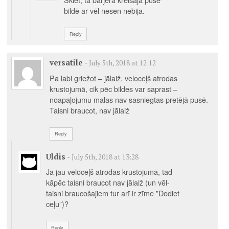
bildē ar vēl nesen nebija.
Reply
versatile
-
July 5th, 2018 at 12:12
Pa labi griežot – jālaiž, veloceļš atrodas
krustojumā, cik pēc bildes var saprast –
noapaļojumu malas nav sasniegtas pretējā pusē.
Taisni braucot, nav jālaiž
Reply
Uldis
-
July 5th, 2018 at 13:28
Ja jau veloceļš atrodas krustojumā, tad
kāpēc taisni braucot nav jālaiž (un vēl-
taisni braucošajiem tur arī ir zīme ”Dodiet
ceļu”)?
Reply