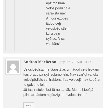
apzīmējuma.
Velosipēdu ceļa
sarakstā nav.
A nogriežoties
jādod ceļš
velosipēdistiem,
kuru ceļu
šķērso. Viss
vienkārši.
Andron MacBeton
-
July 6th, 2018 at 10:27
Velosipēdistam ir jāapstājas un jādod ceļš jebkam
kas brauc pa šķērsojamo ielu. Nav svarīgi vai cits
velosipēdists vai traktors. Tas veloceļš nav kopā ar
to galveno ielu!
Jā tas ir stulbi, bet tā nu sanāk. Mums Liepājā
pilns ar tādiem nejēdzīgiem “veloceliņiem”.
Reply