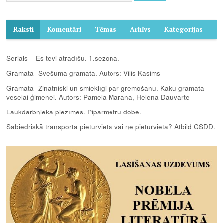
Raksti
Komentāri
Tēmas
Arhīvs
Kategorijas
Seriāls – Es tevi atradīšu. 1.sezona.
Grāmata- Svešuma grāmata. Autors: Vilis Kasims
Grāmata- Zinātniski un smieklīgi par gremošanu. Kaku grāmata
veselai ģimenei. Autors: Pamela Marana, Helēna Dauvarte
Laukdarbnieka piezīmes. Piparmētru dobe.
Sabiedriskā transporta pieturvieta vai ne pieturvieta? Atbild CSDD.