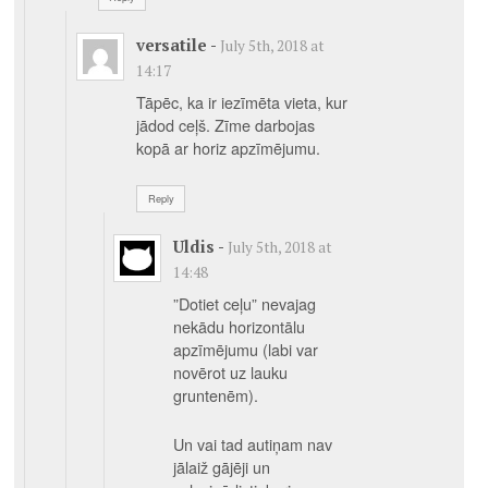
versatile
-
July 5th, 2018 at
14:17
Tāpēc, ka ir iezīmēta vieta, kur
jādod ceļš. Zīme darbojas
kopā ar horiz apzīmējumu.
Reply
Uldis
-
July 5th, 2018 at
14:48
”Dotiet ceļu” nevajag
nekādu horizontālu
apzīmējumu (labi var
novērot uz lauku
gruntenēm).
Un vai tad autiņam nav
jālaiž gājēji un