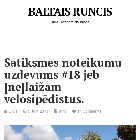
BALTAIS RUNCIS
Ulda Rozenfelda blogs
Satiksmes noteikumu
uzdevums #18 jeb
[ne]laižam
velosipēdistus.
Uldis
5.July, 2018
auto
11 Comments