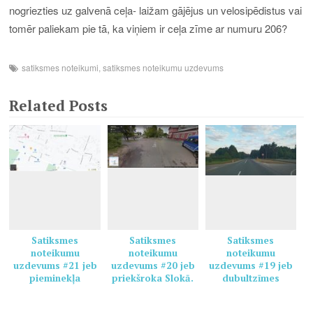
nogriezties uz galvenā ceļa- laižam gājējus un velosipēdistus vai
tomēr paliekam pie tā, ka viņiem ir ceļa zīme ar numuru 206?
satiksmes noteikumi
,
satiksmes noteikumu uzdevums
Related Posts
Satiksmes
Satiksmes
Satiksmes
noteikumu
noteikumu
noteikumu
uzdevums #21 jeb
uzdevums #20 jeb
uzdevums #19 jeb
pieminekļa
priekšroka Slokā.
dubultzīmes
stāvvieta.
nepieciešamība.