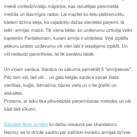
meklē civiliedzīvotāju mājokļos, kas rezultējas piesmietās
meičās un dusmīgos rados. Lai mazliet šo lietu piebremzētu,
kādam dzima ideja, ka vajadzētu dažas sievietes paņemt, tā
teikt- armijas maizē. Tik viena bēda- šo uzdevumu uzticēja veikt
kapteinim Pantaleonam, kuram armija ir sirdslieta. Viņš izpildīs
jebkuru uzdoto uzdevumu cik vien labi ir iespējams izpildīt. Un
vēl nedaudz pacentīsies, lai tik sanāktu labāk.
Un viņam sanāca. Sanāca no sākuma sameklēt 5 ”armijnieces”.
Pēc tam vēl, tad vēl… un gala beigās sanāca savas štata
vienības, kuģis, lidmašīna, bāzes vieta un n-tie grafiki un
atskaites.
Protams, ar laiku tika pilnveidotas pieņemšanas metodes un vēl
šādi tādi sīkumi.
Savulaik Arno Jundze
šo darbu nosauca par skandalozu.
Nezinu, es to drīzāk sauktu par satīriski ironisku armijas dzīves