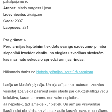
pakalpojumu ro
Autors:
Mario Vargass Ljosa
Izdevniecība:
Zvaigzne
Gads:
2007
Lappuses:
281
Par grāmatu-
Peru armijas kapteinim tiek dots svarīgs uzdevums- pilnībā
slepenībā izveidot vienību no vieglas uzvedības sievietēm,
kas mazinātu seksuālo spriedzi armijas rindās.
Nākamais darbs no
Nobela prēmijas literatūrā saraksta
.
Lasīju un klusībā ķiķināju. Un bija arī par ko- autoram izdevies
visnotaļ labā veidā pasniegt seno stāstu par daudzskaitlīgu veču
kolektīvu, kuram ar bromu sen vairs nepietiek.
Ja nepietiek, tad jāmeklē kur pietiek. Un armijas virsvadībai
ikurāt neiet pie sirds, ka viņu pakļautie karavīri savu mierinājumu