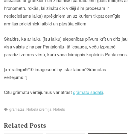
atskaites ar grafikiem un zinātniski pamatotiem (pats mīlējies ar
hronometru rokās, lai zinātu cik vidēji šim procesam ir
nepieciešams laiks) aprēķiniem un uz kuriem tikpat centīgie
armijas priekšnieki atbild un pārsūta citiem.
Skaidrs, ka ar laiku (īsu laiku) slepenības plīvurs krīt un drīz jau
visa valsts zina par Pantaloniju- tā iesauca, veču izpratnē,
paradīzi zemes virsū, kuru vada laimīgais kapteinis Pantaleons.
[xrr rating=9/10 imageset=tiny_star label=”Grāmatas
vērtējums:”]
Citu grāmatu vērtējumus var atrast
grāmatu sadaļā
.
grāmatas
,
Nobela prēmija
,
Nobels
Related Posts