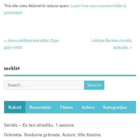
This site uses Akismet to reduce spam.
Learn how your comment data is
processed.
«
Jauns pārtikas skandāls! Zirga
Latvijas Bankas monētu
gaļa nobāl.
aptaujas.
»
meklēt
Raksti
Komentāri
Tēmas
Arhīvs
Kategorijas
Seriāls – Es tevi atradīšu. 1.sezona.
Grāmata- Svešuma grāmata. Autors: Vilis Kasims