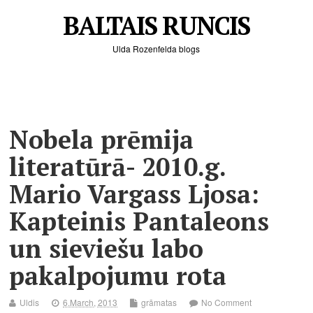
BALTAIS RUNCIS
Ulda Rozenfelda blogs
Nobela prēmija
literatūrā- 2010.g.
Mario Vargass Ljosa:
Kapteinis Pantaleons
un sieviešu labo
pakalpojumu rota
Uldis
6.March, 2013
grāmatas
No Comment