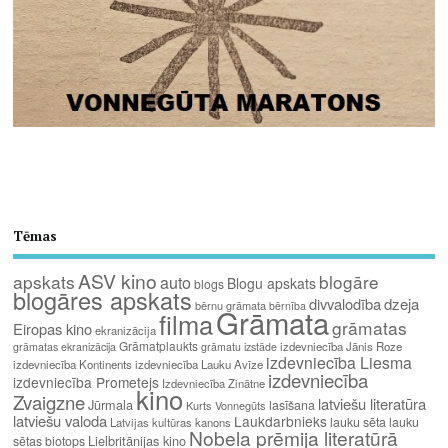
Tēmas
ASV kino
apskats
blogāre
auto
Blogu apskats
blogs
blogāres apskats
divvalodība
dzeja
bērnu grāmata
bērnība
Grāmata
filma
grāmatas
Eiropas kino
ekranizācija
Grāmatplaukts
izdevniecība Jānis Roze
grāmatas ekranizācija
grāmatu izstāde
izdevniecība Liesma
izdevniecība Kontinents
izdevniecība Lauku Avīze
izdevniecība
izdevniecība Prometejs
Izdevniecība Zinātne
kino
Zvaigzne
latviešu literatūra
Jūrmala
lasīšana
Kurts Vonnegūts
latviešu valoda
Laukdarbnieks
lauku sēta
lauku
Latvijas kultūras kanons
Nobela prēmija literatūrā
Lielbritānijas kino
sētas biotops