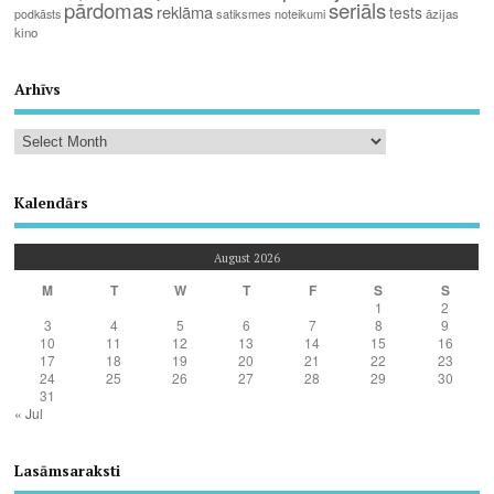
pārdomas
seriāls
reklāma
tests
satiksmes noteikumi
āzijas
podkāsts
kino
Arhīvs
Kalendārs
August 2026
M
T
W
T
F
S
S
1
2
3
4
5
6
7
8
9
10
11
12
13
14
15
16
17
18
19
20
21
22
23
24
25
26
27
28
29
30
31
« Jul
Lasāmsaraksti