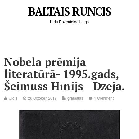
BALTAIS RUNCIS
Ulda Rozenfelda blogs
Nobela prēmija
literatūrā- 1995.gads,
Šeimuss Hīnijs– Dzeja.
Uldis
26.October, 2019
grāmatas
1 Comment