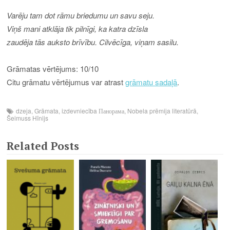
Varēju tam dot rāmu briedumu un savu seju.
Viņš mani atklāja tik pilnīgi, ka katra dzīsla
zaudēja tās auksto brīvību. Cilvēcīga, viņam sasilu.
Grāmatas vērtējums: 10/10
Citu grāmatu vērtējumus var atrast
grāmatu sadaļā
.
dzeja
,
Grāmata
,
izdevniecība Панорама
,
Nobela prēmija literatūrā
,
Šeimuss Hīnijs
Related Posts