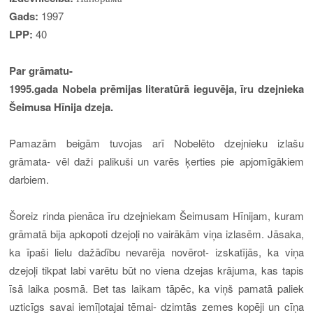
Gads:
19
97
LPP:
40
Par grāmatu-
1995.gada Nobela prēmijas literatūrā ieguvēja, īru dzejnieka
Šeimusa Hīnija dzeja
.
Pamazām beigām tuvojas arī Nobelēto dzejnieku izlašu
grāmata- vēl daži palikuši un varēs ķerties pie apjomīgākiem
darbiem.
Šoreiz rinda pienāca īru dzejniekam Šeimusam Hīnijam,
kuram
grāmatā bija apkopoti dzejoļi no vairākām viņa izlasēm. Jāsaka,
ka īpaši lielu dažādību nevarēja novērot- izskatījās, ka viņa
dzejoļi tikpat labi varētu būt no viena dzejas krājuma, kas tapis
īsā laika posmā. Bet tas laikam tāpēc, ka viņš pamatā paliek
uzticīgs savai iemīļotajai tēmai- dzimtās zemes kopēji un cīņa