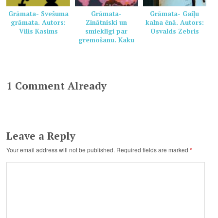
Grāmata- Svešuma
Grāmata-
Grāmata- Gaiļu
grāmata. Autors:
Zinātniski un
kalna ēnā. Autors:
Vilis Kasims
smieklīgi par
Osvalds Zebris
gremošanu. Kaku
grāmata veselai
ģimenei. Autors:
Pamela Marana,
Helēna Dauvarte
1 Comment Already
Leave a Reply
Your email address will not be published.
Required fields are marked
*