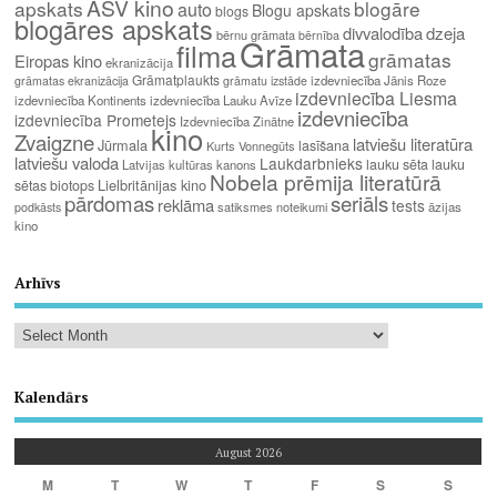
ASV kino
apskats
blogāre
auto
Blogu apskats
blogs
blogāres apskats
divvalodība
dzeja
bērnu grāmata
bērnība
Grāmata
filma
grāmatas
Eiropas kino
ekranizācija
Grāmatplaukts
izdevniecība Jānis Roze
grāmatas ekranizācija
grāmatu izstāde
izdevniecība Liesma
izdevniecība Kontinents
izdevniecība Lauku Avīze
izdevniecība
izdevniecība Prometejs
Izdevniecība Zinātne
kino
Zvaigzne
latviešu literatūra
Jūrmala
lasīšana
Kurts Vonnegūts
latviešu valoda
Laukdarbnieks
lauku sēta
lauku
Latvijas kultūras kanons
Nobela prēmija literatūrā
Lielbritānijas kino
sētas biotops
pārdomas
seriāls
reklāma
tests
satiksmes noteikumi
āzijas
podkāsts
kino
Arhīvs
Kalendārs
August 2026
M
T
W
T
F
S
S