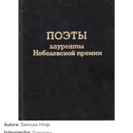
Autors:
Šeimuss Hīnijs
Izdevniecība:
Панорама