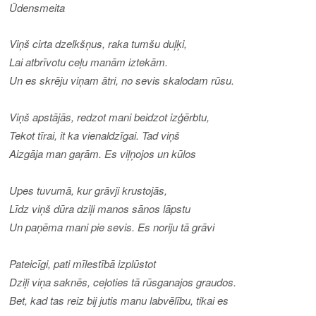
Ūdensmeita
Viņš cirta dzelkšņus, raka tumšu duļķi,
Lai atbrīvotu ceļu manām iztekām.
Un es skrēju viņam ātri, no sevis skalodam rūsu.
Viņš apstājās, redzot mani beidzot izģērbtu,
Tekot tīrai, it ka vienaldzīgai. Tad viņš
Aizgāja man gaŗām. Es viļņojos un kūlos
Upes tuvumā, kur grāvji krustojās,
Līdz viņš dūra dziļi manos sānos lāpstu
Un paņēma mani pie sevis. Es noriju tā grāvi
Pateicīgi, pati mīlestībā izplūstot
Dziļi viņa saknēs, ceļoties tā rūsganajos graudos.
Bet, kad tas reiz bij jutis manu labvēlību, tikai es