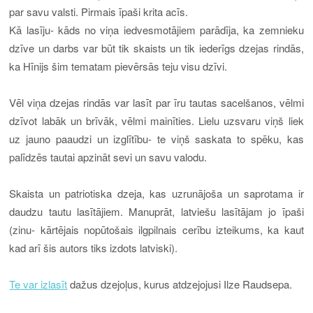
par savu valsti. Pirmais īpaši krita acīs.
Kā lasīju- kāds no viņa iedvesmotājiem parādīja, ka zemnieku
dzīve un darbs var būt tik skaists un tik iederīgs dzejas rindās,
ka Hīnijs šim tematam pievērsās teju visu dzīvi.
Vēl viņa dzejas rindās var lasīt par īru tautas sacelšanos, vēlmi
dzīvot labāk un brīvāk, vēlmi mainīties. Lielu uzsvaru viņš liek
uz jauno paaudzi un izglītību- te viņš saskata to spēku, kas
palīdzēs tautai apzināt sevi un savu valodu.
Skaista un patriotiska dzeja, kas uzrunājoša un saprotama ir
daudzu tautu lasītājiem. Manuprāt, latviešu lasītājam jo īpaši
(zinu- kārtējais nopūtošais ilgpilnais cerību izteikums, ka kaut
kad arī šis autors tiks izdots latviski).
Te var izlasīt
dažus dzejoļus, kurus atdzejojusi Ilze Raudsepa.