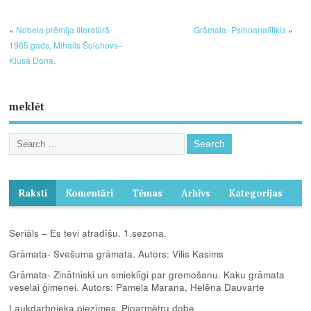
«
Nobela prēmija literatūrā-
Grāmata- Psihoanalītiķis
»
1965.gads, Mihails Šolohovs–
Klusā Dona.
meklēt
Raksti
Komentāri
Tēmas
Arhīvs
Kategorijas
Seriāls – Es tevi atradīšu. 1.sezona.
Grāmata- Svešuma grāmata. Autors: Vilis Kasims
Grāmata- Zinātniski un smieklīgi par gremošanu. Kaku grāmata
veselai ģimenei. Autors: Pamela Marana, Helēna Dauvarte
Laukdarbnieka piezīmes. Piparmētru dobe.