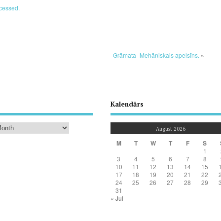
cessed.
Grāmata- Mehāniskais apelsīns.
»
Kalendārs
August 2026
M
T
W
T
F
S
1
3
4
5
6
7
8
10
11
12
13
14
15
17
18
19
20
21
22
24
25
26
27
28
29
31
« Jul