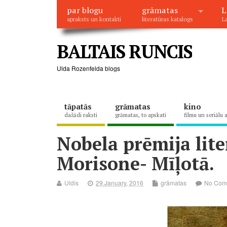
par blogu
grāmatas
L
apraksts un kontakti
literatūras katalogs
La
BALTAIS RUNCIS
Ulda Rozenfelda blogs
tāpatās
grāmatas
kino
dažādi raksti
grāmatas, to apskati
filmu un seriālu 
Nobela prēmija lite
Morisone- Mīļotā.
Uldis
29.January, 2016
grāmatas
No Com