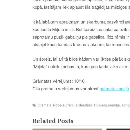
kopā, lasītājam liek apjaust šīs traģēdijas milzīgos
It kā labākam aprakstam un skarbuma pasvītrošanai la
kas tad tā Mīļotā īsti ir. Bet šoreiz tas nāks par slik
saprotamu puzli- gabaliņu pie gabaliņa, līdz rāmis
atstājot kādu tumšas krāsas laukumu, ko mocoties sa
Un šoreiz, lai arī tā bilde kādam var likties pārāk sk
”Mīļotā” noteikti nebūs tā, kura pēc kāda laika aizmir
Grāmatas vērtējums: 10/10
Citu grāmatu vērtējumus var atrast
grāmatu sadaļā
.
Grāmata
,
Nobela prēmija literatūrā
,
Pulicera prēmija
,
Tonij
Related Posts