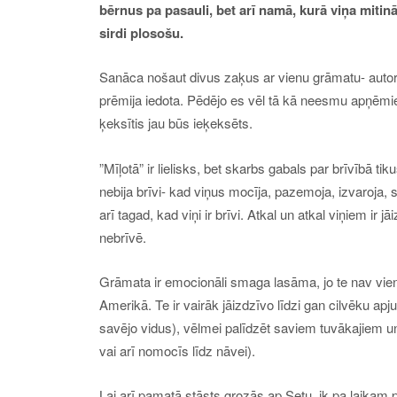
bērnus pa pasauli, bet arī namā, kurā viņa miti
sirdi plosošu.
Sanāca nošaut divus zaķus ar vienu grāmatu- autor
prēmija iedota. Pēdējo es vēl tā kā neesmu apņēmie
ķeksītis jau būs ieķeksēts.
”Mīļotā” ir lielisks, bet skarbs gabals par brīvībā ti
nebija brīvi- kad viņus mocīja, pazemoja, izvaroja, s
arī tagad, kad viņi ir brīvi. Atkal un atkal viņiem ir
nebrīvē.
Grāmata ir emocionāli smaga lasāma, jo te nav vien
Amerikā. Te ir vairāk jāizdzīvo līdzi gan cilvēku ap
savējo vidus), vēlmei palīdzēt saviem tuvākajiem un 
vai arī nomocīs līdz nāvei).
Lai arī pamatā stāsts grozās ap Setu, ik pa laikam p