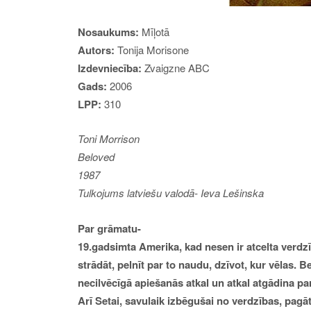
Nosaukums:
Mīļotā
Autors:
Tonija Morisone
Izdevniecība:
Zvaigzne ABC
Gads:
2006
LPP:
310
Toni Morrison
Beloved
1987
Tulkojums latviešu valodā- Ieva Lešinska
Par grāmatu-
19.gadsimta Amerika, kad nesen ir atcelta verdzīb
strādāt, pelnīt par to naudu, dzīvot, kur vēlas. 
necilvēcīgā apiešanās atkal un atkal atgādina par
Arī Setai, savulaik izbēgušai no verdzības, pagā