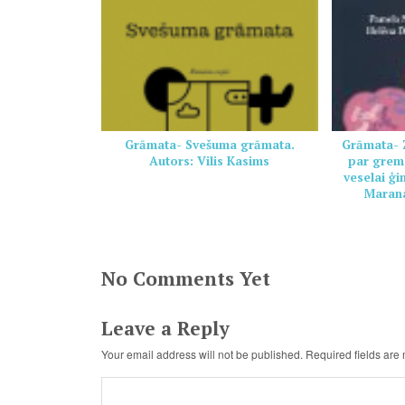
Grāmata- Svešuma grāmata.
Grāmata- Z
Autors: Vilis Kasims
par grem
veselai ģ
Marana
No Comments Yet
Leave a Reply
Your email address will not be published.
Required fields ar