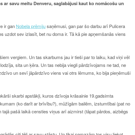
nās ar savu meitu Denveru, saglabājusi kaut ko nomācošu un
e ir gan
Nobela prēmiju
saņēmusi, gan par šo darbu arī Pulicera
s uzdot sev izlasīt, bet nu doma ir. Tā kā pie apņemšanās viens
kušiem vergiem. Un tas skarbums jau ir tieši par to laiku, kad viņi vēl
lodzīja, sita un ķēra. Un tas nebija viegli pārdzīvojams ne tad, ne
 jāizdzīvo un sevī jāpārdzīvo viens vai otrs lēmums, ko bija pieņēmuši
kārši skarbi apstākļi, kuros dzīvoja krāsainie 19.gadsimta
jukumam (ko darīt ar brīvību?), mūžīgām bailēm, izstumtībai (pat no
tajā pašā laikā censties viņus arī aizmirst (tāpat pārdos, aizbēgs
arādās citi tēli ar savu stāstu. Un tikai pamazām tos visu liekot