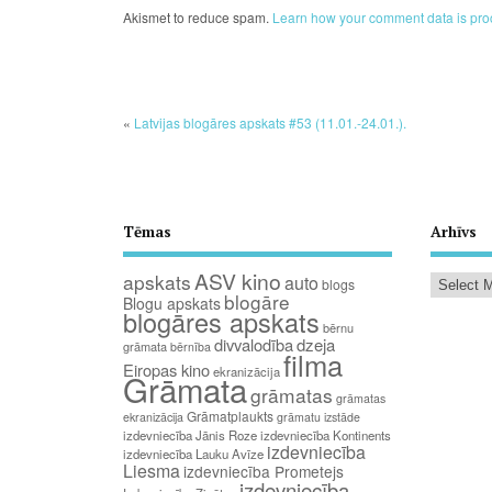
Akismet to reduce spam.
Learn how your comment data is pro
«
Latvijas blogāres apskats #53 (11.01.-24.01.).
Tēmas
Arhīvs
ASV kino
apskats
auto
blogs
blogāre
Blogu apskats
blogāres apskats
bērnu
divvalodība
dzeja
grāmata
bērnība
filma
Eiropas kino
ekranizācija
Grāmata
grāmatas
grāmatas
Grāmatplaukts
ekranizācija
grāmatu izstāde
izdevniecība Jānis Roze
izdevniecība Kontinents
izdevniecība
izdevniecība Lauku Avīze
Liesma
izdevniecība Prometejs
izdevniecība