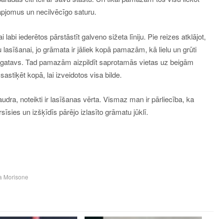
 apjomus un necilvēcīgo saturu.
bi iederētos pārstāstīt galveno sižeta līniju. Pie reizes atklājot,
tu lasīšanai, jo grāmata ir jāliek kopā pamazām, kā lielu un grūti
 ir gatavs. Tad pamazām aizpildīt saprotamās vietas uz beigām
stiķēt kopā, lai izveidotos visa bilde.
audra, noteikti ir lasīšanas vērta. Vismaz man ir pārliecība, ka
sīsies un izšķīdīs pārējo izlasīto grāmatu jūklī.
a Morisone