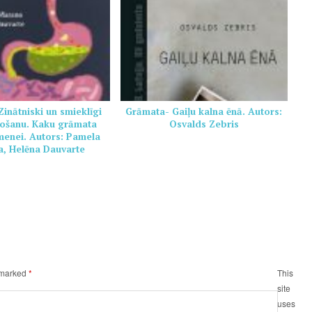
inātniski un smieklīgi
Grāmata- Gaiļu kalna ēnā. Autors:
ošanu. Kaku grāmata
Osvalds Zebris
imenei. Autors: Pamela
, Helēna Dauvarte
e marked
*
This
site
uses