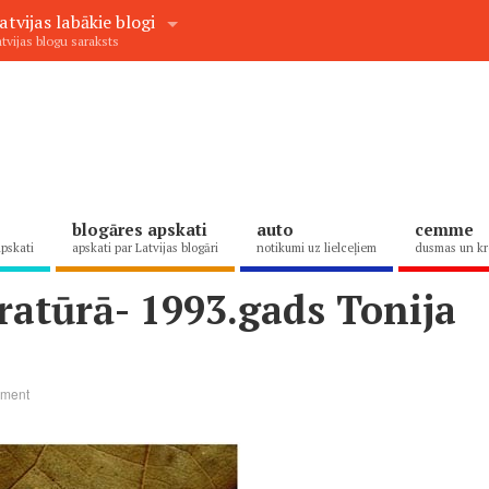
atvijas labākie blogi
tvijas blogu saraksts
blogāres apskati
auto
cemme
apskati
apskati par Latvijas blogāri
notikumi uz lielceļiem
dusmas un kr
ratūrā- 1993.gads Tonija
ment