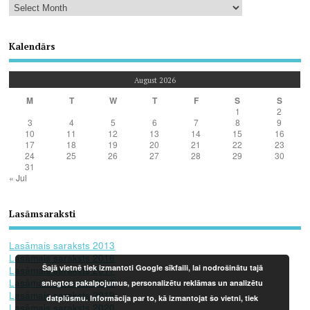
Kalendārs
August 2026
M
T
W
T
F
S
S
1
2
3
4
5
6
7
8
9
10
11
12
13
14
15
16
17
18
19
20
21
22
23
24
25
26
27
28
29
30
31
« Jul
Lasāmsaraksti
Lasāmais saraksts 2013
Lasāmais saraksts 2016
Šajā vietnē tiek izmantoti Google sīkfaili, lai nodrošinātu tajā
Lasāmais saraksts 2017
Lasāmais saraksts 2018
sniegtos pakalpojumus, personalizētu reklāmas un analizētu
Lasāmais saraksts 2019
datplūsmu. Informācija par to, kā izmantojat šo vietni, tiek
Lasāmais saraksts 2020