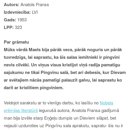
Autors:
Anatols Franss
Izdevniecība:
LVI
Gads:
1953
LPP:
323
Par grāmatu
Mūks vārdā Maels bija pārāk vecs, pārāk noguris un pārāk
tuvredzīgs, lai saprastu, ka šīs salas iemītnieki ir pingvīni
nevis cilvēki. Un viņus visus kristījot viņš radīja pamatīgu
sajukumu ne tikai Pingvīnu salā, bet arī debesīs, kur Dievam
ar svētajiem nācās pamatīgi palauzīt galvu, lai saprastu ko
darīt ar kristītiem pingvīniem.
Veidojot sarakstu ar to vienīgo darbu, ko lasīšu no
Nobela
prēmijas literatūrā
ieguvušā autora, Anatola Fransa gadījumā
man bija izvēle starp Eņģeļu dumpis un Dieviem slāpst, bet
nejauši uzduroties uz Pingvīnu sala aprakstu, sapratu- šis nu ir