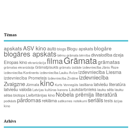
Tēmas
ASV kino
apskats
blogāre
auto
Blogu apskats
blogs
blogāres apskats
divvalodība
dzeja
bērnu grāmata
bērnība
Grāmata
filma
grāmatas
Eiropas kino
ekranizācija
Grāmatplaukts
izdevniecība Jānis Roze
grāmatas ekranizācija
grāmatu izstāde
izdevniecība Liesma
izdevniecība Kontinents
izdevniecība Lauku Avīze
izdevniecība
izdevniecība Prometejs
Izdevniecība Zinātne
kino
Zvaigzne
latviešu literatūra
Jūrmala
lasīšana
Kurts Vonnegūts
latviešu valoda
Laukdarbnieks
lauku sēta
lauku
Latvijas kultūras kanons
Nobela prēmija literatūrā
Lielbritānijas kino
sētas biotops
pārdomas
seriāls
reklāma
tests
satiksmes noteikumi
āzijas
podkāsts
kino
Arhīvs