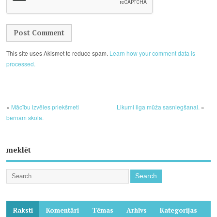
This site uses Akismet to reduce spam.
Learn how your comment data is
processed.
«
Mācību izvēles priekšmeti
Likumi ilga mūža sasniegšanai.
»
bērnam skolā.
meklēt
Raksti
Komentāri
Tēmas
Arhīvs
Kategorijas