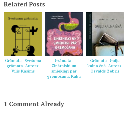
Related Posts
Grāmata- Svešuma
Grāmata-
Grāmata- Gaiļu
grāmata. Autors:
Zinātniski un
kalna ēnā. Autors:
Vilis Kasims
smieklīgi par
Osvalds Zebris
gremošanu. Kaku
grāmata veselai
ģimenei. Autors:
Pamela Marana,
Helēna Dauvarte
1 Comment Already