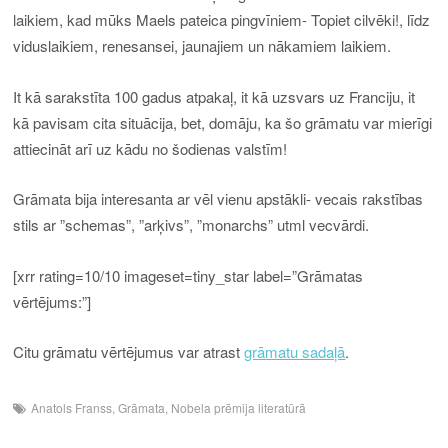
laikiem, kad mūks Maels pateica pingvīniem- Topiet cilvēki!, līdz
viduslaikiem, renesansei, jaunajiem un nākamiem laikiem.
It kā sarakstīta 100 gadus atpakaļ, it kā uzsvars uz Franciju, it
kā pavisam cita situācija, bet, domāju, ka šo grāmatu var mierīgi
attiecināt arī uz kādu no šodienas valstīm!
Grāmata bija interesanta ar vēl vienu apstākli- vecais rakstības
stils ar ”schemas”, ”arķivs”, ”monarchs” utml vecvārdi.
[xrr rating=10/10 imageset=tiny_star label=”Grāmatas
vērtējums:”]
Citu grāmatu vērtējumus var atrast
grāmatu sadaļā
.
Anatols Franss
,
Grāmata
,
Nobela prēmija literatūrā