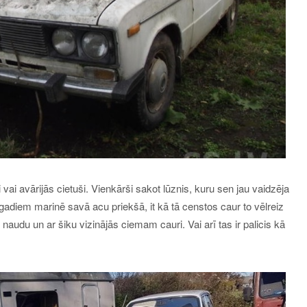
 vai avārijās cietuši. Vienkārši sakot lūznis, kuru sen jau vaidzēja
o gadiem marinē savā acu priekšā, it kā tā censtos caur to vēlreiz
naudu un ar šiku vizinājās ciemam cauri. Vai arī tas ir palicis kā