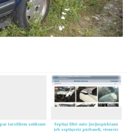
 par tarofiliem satiksmē.
Septiņi filtri auto [ne]nopirkšanā
jeb septiņreiz pārbaudi, vienreiz