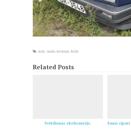
auto
,
lauku ainavas
,
šrots
Related Posts
Svētdienas ekobraucējs.
Sausi cipari