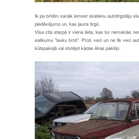
Ik pa brīdim sanāk iemest skatienu autotirgotāju sl
piedāvājums un, kas jauns tirgū.
Visa cita starpā ir viena lieta, kas tur nemainās 
salikumu ”lauku šroti”. Proti, veci un ne tik veci 
kūtspakaļā vai stutējot kādas ēkas pakšķi.