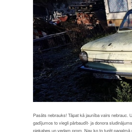
Pasāts nebrauks! Tāpat kā jaunība vairs nebrauc. Un
gadījumos to viegli pārbaudīt- ja donora sludinājums
piekabes un vedam prom. Nav ko to turēt pagalmā nātr