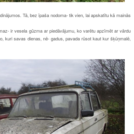
udinājumos. Tā, bez īpaša nodoma- tik vien, lai apskatītu kā mainās
nemaz- ir vesela gūzma ar piedāvājumu, ko varētu apzīmēt ar vārdu
auto, kuri savas dienas, nē- gadus, pavada rūsot kaut kur šķūņmalē,