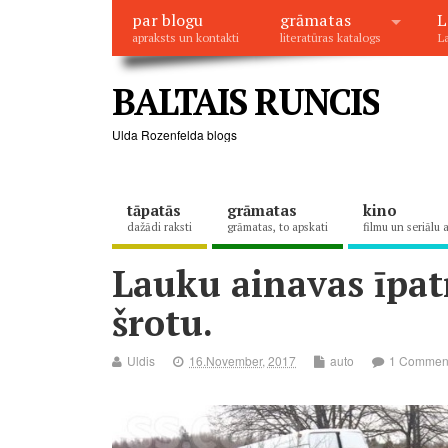
par blogu
grāmatas
L
apraksts un kontakti
literatūras katalogs
La
BALTAIS RUNCIS
Ulda Rozenfelda blogs
tāpatās
grāmatas
kino
dažādi raksti
grāmatas, to apskati
filmu un seriālu 
Lauku ainavas īpatn
šrotu.
Uldis
16.November, 2017
auto
1 Commen