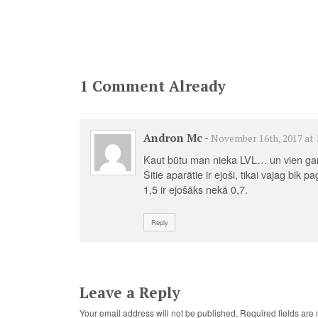
1 Comment Already
Andron Mc
-
November 16th, 2017 at 
Kaut būtu man nieka LVL… un vien ga
Šitie aparātie ir ejoši, tikai vajag bik p
1,5 ir ejošāks nekā 0,7.
Reply
Leave a Reply
Your email address will not be published.
Required fields ar