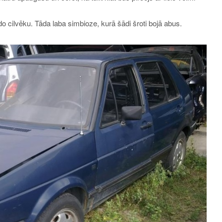
do cilvēku. Tāda laba simbioze, kurā šādi šroti bojā abus.