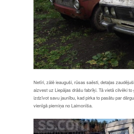
Netīri, zālē ieauguši, rūsas saēsti, detaļas zaudējuši
aizvest uz Liepājas drāšu fabrīķi. Tā vietā cilvēki t
izdzīvot savu jaunību, kad pirka to pasātu par dārgu 
vienīgā piemiņa no Laimonīša.