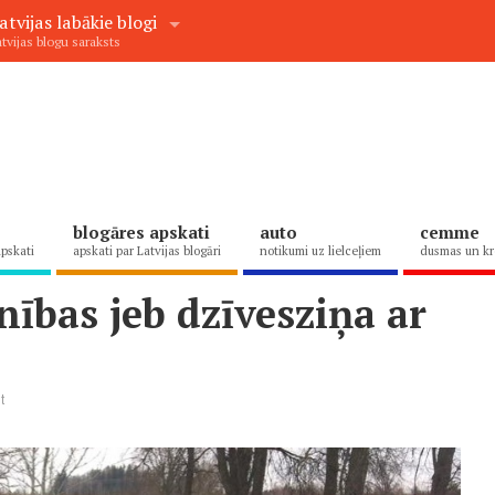
atvijas labākie blogi
tvijas blogu saraksts
blogāres apskati
auto
cemme
apskati
apskati par Latvijas blogāri
notikumi uz lielceļiem
dusmas un kr
ības jeb dzīvesziņa ar
t