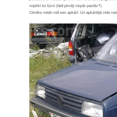
nopirkt šo lūzni (tādi pircēji vispār pastāv?).
Cilvēks veido vidi sev apkārt. Un apkārtējā vide vei