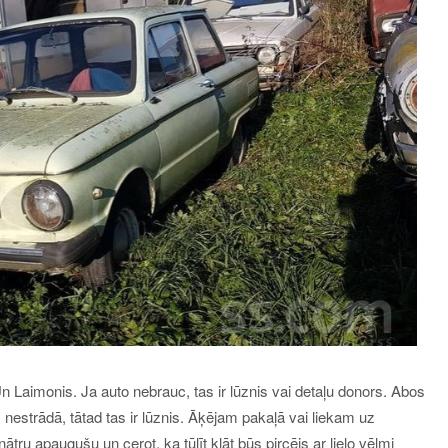
 Laimonis. Ja auto nebrauc, tas ir lūznis vai detaļu donors. Abos
 nestrādā, tātad tas ir lūznis. Āķējam pakaļā vai liekam uz
u apaugušu un cerot, ka tūlīt klāt būs pircējs ar lielo vēlmi