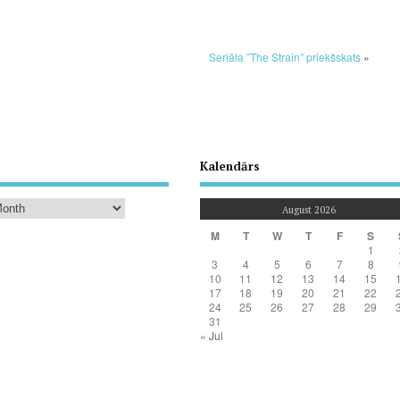
Seriāla ”The Strain” priekšskats
»
Kalendārs
August 2026
M
T
W
T
F
S
1
3
4
5
6
7
8
10
11
12
13
14
15
17
18
19
20
21
22
24
25
26
27
28
29
31
« Jul