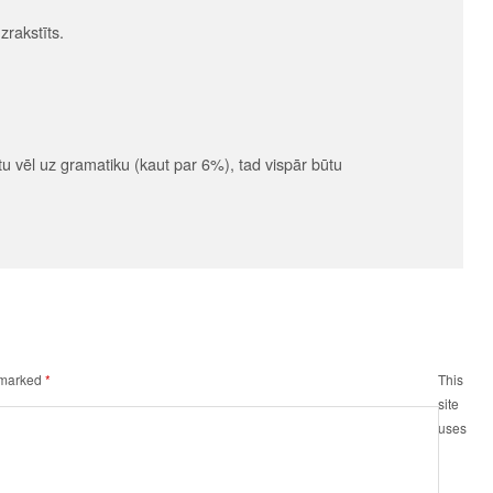
zrakstīts.
tu vēl uz gramatiku (kaut par 6%), tad vispār būtu
e marked
*
This
site
uses