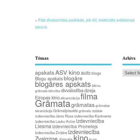
«
Pats divdesmitais podkāsts, jeb SC elektorāta svētdienas
saruna.
Tēmas
Arhīvs
ASV kino
apskats
auto
blogs
blogāre
Blogu apskats
blogāres apskats
bērnu
divvalodība
dzeja
grāmata
bērnība
filma
Eiropas kino
ekranizācija
Grāmata
grāmatas
grāmatas
Grāmatplaukts
ekranizācija
grāmatu izstāde
izdevniecība Jānis Roze
izdevniecība Kontinents
izdevniecība
izdevniecība Lauku Avīze
Liesma
izdevniecība Prometejs
izdevniecība
Izdevniecība Zinātne
kino
Zvaigzne
Jūrmala
Kurts