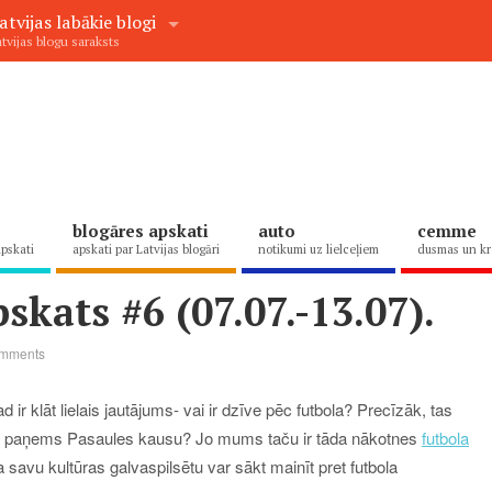
atvijas labākie blogi
tvijas blogu saraksts
blogāres apskati
auto
cemme
apskati
apskati par Latvijas blogāri
notikumi uz lielceļiem
dusmas un kr
skats #6 (07.07.-13.07).
mments
d ir klāt lielais jautājums- vai ir dzīve pēc futbola? Precīzāk, tas
atvija paņems Pasaules kausu? Jo mums taču ir tāda nākotnes
futbola
 savu kultūras galvaspilsētu var sākt mainīt pret futbola