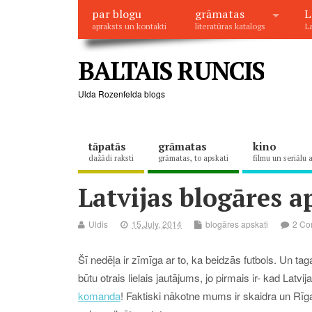
par blogu
grāmatas
L
apraksts un kontakti
literatūras katalogs
La
BALTAIS RUNCIS
Ulda Rozenfelda blogs
tāpatās
grāmatas
kino
dažādi raksti
grāmatas, to apskati
filmu un seriālu 
Latvijas blogāres ap
Uldis
15.July, 2014
blogāres apskati
2 Co
Šī nedēļa ir zīmīga ar to, ka beidzās futbols. Un taga
būtu otrais lielais jautājums, jo pirmais ir- kad L
komanda
! Faktiski nākotne mums ir skaidra un Rīga