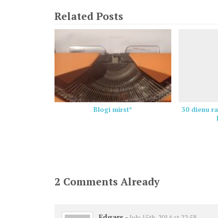
Related Posts
Blogi mirst*
30 dienu ra
2 Comments Already
Edgars
-
July 15th, 2014 at 22:58