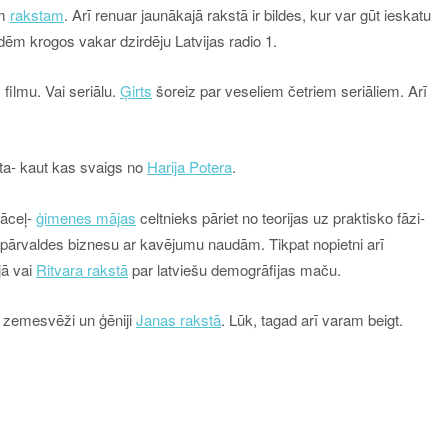
am
rakstam
. Arī renuar jaunākajā rakstā ir bildes, kur var gūt ieskatu
dēm krogos vakar dzirdēju Latvijas radio 1.
filmu. Vai seriālu.
Ģirts
šoreiz par veseliem četriem seriāliem. Arī
ata- kaut kas svaigs no
Harija Potera
.
jāceļ-
ģimenes mājas
celtnieks pāriet no teorijas uz praktisko fāzi-
ārvaldes biznesu ar kavējumu naudām. Tikpat nopietni arī
jā vai
Ritvara rakstā
par latviešu demogrāfijas maču.
n zemesvēži un ģēniji
Janas rakstā
. Lūk, tagad arī varam beigt.