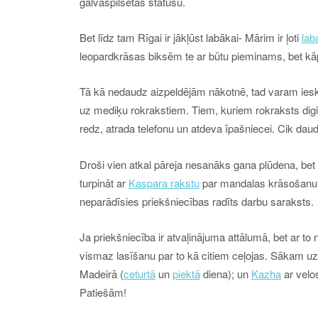
galvaspilsētas statusu.
Bet līdz tam Rīgai ir jākļūst labākai- Mārim ir ļoti
lab
leopardkrāsas biksēm te ar būtu pieminams, bet kāp
Tā kā nedaudz aizpeldējām nākotnē, tad varam ieska
uz mediķu rokrakstiem. Tiem, kuriem rokraksts digit
redz, atrada telefonu un atdeva īpašniecei. Cik dau
Droši vien atkal pāreja nesanāks gana plūdena, bet t
turpināt ar
Kaspara rakstu
par mandalas krāsošanu. T
neparādīsies priekšniecības radīts darbu saraksts.
Ja priekšniecība ir atvaļinājuma attālumā, bet ar to n
vismaz lasīšanu par to kā citiem ceļojas. Sākam uz
Madeirā (
ceturtā
un
piektā
diena); un
Kazha
ar velos
Patiešām!