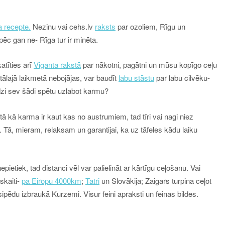
a recepte.
Nezinu vai cehs.lv
raksts
par ozoliem, Rīgu un
ēc gan ne- Rīga tur ir minēta.
tīties arī
Viganta rakstā
par nākotni, pagātni un mūsu kopīgo ceļu
ālajā laikmetā nebojājas, var baudīt
labu stāstu
par labu cilvēku-
dzi sev šādi spētu uzlabot karmu?
ā kā karma ir kaut kas no austrumiem, tad tīri vai nagi niez
ā, mieram, relaksam un garantijai, ka uz tāfeles kādu laiku
epietiek, tad distanci vēl var palielināt ar kārtīgu ceļošanu. Vai
skaiti-
pa Eiropu 4000km
;
Tatri
un Slovākija; Zaigars turpina ceļot
ipēdu izbraukā Kurzemi. Visur feini apraksti un feinas bildes.