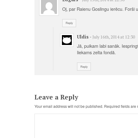
Oj, par Raienu Goslingu ierēcu. Forši u
Reply
Uldis
-
July 16th, 2014 at 12:30
Jā, puikam labi sanāk. Iespring
liekams zelta fondā.
Reply
Leave a Reply
Your email address will not be published.
Required fields ar