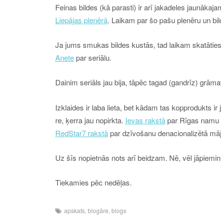
Feinas bildes (kā parasti) ir arī jakadeles jaunākaj
Liepājas plenērā
. Laikam par šo pašu plenēru un bil
Ja jums smukas bildes kustās, tad laikam skatāties 
Anete
par seriālu.
Dainim seriāls jau bija, tāpēc tagad (gandrīz) grām
Izklaides ir laba lieta, bet kādam tas kopprodukts ir 
re, ķerra jau nopirkta.
Ievas rakstā
par Rīgas namu p
RedStar7 rakstā
par dzīvošanu denacionalizētā mā
Uz šīs nopietnās nots arī beidzam. Nē, vēl jāpiemi
Tiekamies pēc nedēļas.
apskats
,
blogāre
,
blogs