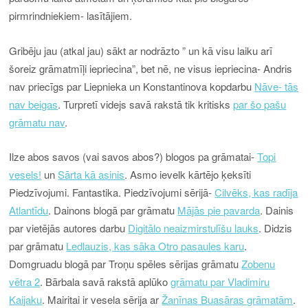
pirmrindniekiem- lasītājiem.
Gribēju jau (atkal jau) sākt ar nodrāzto ” un kā visu laiku arī
šoreiz grāmatmīļi iepriecina”, bet nē, ne visus iepriecina- Andris
nav priecīgs par Liepnieka un Konstantinova kopdarbu
Nāve- tās
nav beigas
. Turpretī videjs savā rakstā tik kritisks
par šo pašu
grāmatu nav
.
Ilze abos savos (vai savos abos?) blogos pa grāmatai-
Topi
vesels!
un
Sārta kā asinis
. Asmo ievelk kārtējo ķeksīti
Piedzīvojumi. Fantastika. Piedzīvojumi sērijā-
Cilvēks, kas radīja
Atlantīdu
. Dainons blogā par grāmatu
Mājās pie pavarda
. Dainis
par vietējās autores darbu
Digitālo neaizmirstulīšu lauks
. Didzis
par grāmatu
Ledlauzis, kas sāka Otro pasaules karu
.
Domgruadu blogā par Troņu spēles sērijas grāmatu
Zobenu
vētra 2
. Bārbala savā rakstā aplūko
grāmatu par Vladimiru
Kaijaku
. Mairitai ir vesela sērija ar
Žanīnas Buasāras grāmatām
.