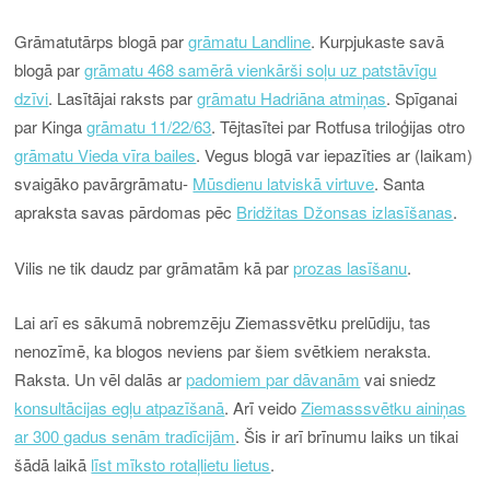
Grāmatutārps blogā par
grāmatu Landline
. Kurpjukaste savā
blogā par
grāmatu 468 samērā vienkārši soļu uz patstāvīgu
dzīvi
. Lasītājai raksts par
grāmatu Hadriāna atmiņas
. Spīganai
par Kinga
grāmatu 11/22/63
. Tējtasītei par Rotfusa triloģijas otro
grāmatu Vieda vīra bailes
. Vegus blogā var iepazīties ar (laikam)
svaigāko pavārgrāmatu-
Mūsdienu latviskā virtuve
. Santa
apraksta savas pārdomas pēc
Bridžitas Džonsas izlasīšanas
.
Vilis ne tik daudz par grāmatām kā par
prozas lasīšanu
.
Lai arī es sākumā nobremzēju Ziemassvētku prelūdiju, tas
nenozīmē, ka blogos neviens par šiem svētkiem neraksta.
Raksta. Un vēl dalās ar
padomiem par dāvanām
vai sniedz
konsultācijas egļu atpazīšanā
. Arī veido
Ziemasssvētku ainiņas
ar 300 gadus senām tradīcijām
. Šis ir arī brīnumu laiks un tikai
šādā laikā
līst mīksto rotaļlietu lietus
.