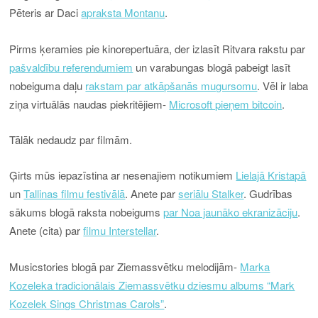
Pēteris ar Daci
apraksta Montanu
.
Pirms ķeramies pie kinorepertuāra, der izlasīt Ritvara rakstu par
pašvaldību referendumiem
un varabungas blogā pabeigt lasīt
nobeiguma daļu
rakstam par atkāpšanās mugursomu
. Vēl ir laba
ziņa virtuālās naudas piekritējiem-
Microsoft pieņem bitcoin
.
Tālāk nedaudz par filmām.
Ģirts mūs iepazīstina ar nesenajiem notikumiem
Lielajā Kristapā
un
Tallinas filmu festivālā
. Anete par
seriālu Stalker
. Gudrības
sākums blogā raksta nobeigums
par Noa jaunāko ekranizāciju
.
Anete (cita) par
filmu Interstellar
.
Musicstories blogā par Ziemassvētku melodijām-
Marka
Kozeleka tradicionālais Ziemassvētku dziesmu albums “Mark
Kozelek Sings Christmas Carols”
.