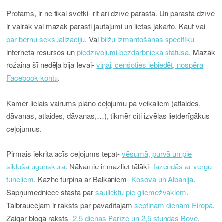
Protams, ir ne tikai svētki- rit arī dzīve parastā. Un parastā dzīvē
ir vairāk vai mazāk parasti jautājumi un lietas jākārto. Kaut vai
par bērnu seksualizāciju
. Vai
bilžu izmantošanas specifiku
interneta resursos un
piedzīvojumi bezdarbnieka statusā
. Mazāk
rožaina šī nedēļa bija Ievai-
viņai, cenšoties iebiedēt, nospēra
Facebook kontu
.
Kamēr lielais vairums plāno ceļojumu pa veikaliem (atlaides,
dāvanas, atlaides, dāvanas,…), tikmēr citi izvēlas lietderīgākus
ceļojumus.
Pirmais iekrita acīs ceļojums tepat-
vēsumā, purvā un pie
sildoša ugunskura
. Nākamie ir mazliet tālāki-
fazendās ar vergu
tuneļiem
. Kazhe turpina ar Balkāniem-
Kosova un Albānija
.
Sapņumedniece stāsta par
saullēktu pie gliemežvākiem
.
Tālbraucējam ir raksts par pavadītajām
septiņām dienām Eiropā
.
Zaigar blogā raksts-
2,5 dienas Parīzē un 2,5 stundas Bovē
.