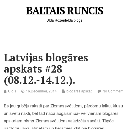
BALTAIS RUNCIS
Ulda Rozenfelda blogs
Latvijas blogāres
apskats #28
(08.12.-14.12.).
Uldis
16.December, 2014
blogāres apskati
No Comment
Es jau gribēju rakstīt par Ziemassvētkiem, pārdomu laiku, klusu
un svētu nakti, bet tad nāca apgaismība- vēl vienam blogāres
apskatam pirms Ziemassvētkiem vajadzētu sanākt. Tāpēc
pārdomu laiku atmetam un ķeramies klāt pie blogāres