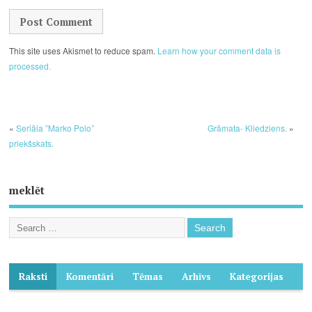
This site uses Akismet to reduce spam.
Learn how your comment data is
processed.
«
Seriāla ”Marko Polo”
Grāmata- Kliedziens.
»
priekšskats.
meklēt
Raksti
Komentāri
Tēmas
Arhīvs
Kategorijas