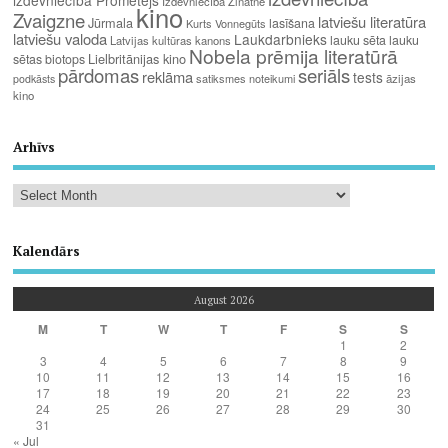
izdevniecība Prometejs
Izdevniecība Zinātne
kino
Zvaigzne
latviešu literatūra
Jūrmala
lasīšana
Kurts Vonnegūts
latviešu valoda
Laukdarbnieks
lauku sēta
lauku
Latvijas kultūras kanons
Nobela prēmija literatūrā
Lielbritānijas kino
sētas biotops
pārdomas
seriāls
reklāma
tests
satiksmes noteikumi
āzijas
podkāsts
kino
Arhīvs
Kalendārs
August 2026
M
T
W
T
F
S
S
1
2
3
4
5
6
7
8
9
10
11
12
13
14
15
16
17
18
19
20
21
22
23
24
25
26
27
28
29
30
31
« Jul