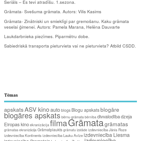
Seriāls – Es tevi atradīšu. 1.sezona.
Grāmata- Svešuma grāmata. Autors: Vilis Kasims
Grāmata- Zinātniski un smieklīgi par gremošanu. Kaku grāmata
veselai ģimenei. Autors: Pamela Marana, Helēna Dauvarte
Laukdarbnieka piezīmes. Piparmētru dobe.
Sabiedriskā transporta pieturvieta vai ne pieturvieta? Atbild CSDD.
Tēmas
ASV kino
apskats
blogāre
auto
Blogu apskats
blogs
blogāres apskats
divvalodība
dzeja
bērnu grāmata
bērnība
Grāmata
filma
grāmatas
Eiropas kino
ekranizācija
Grāmatplaukts
izdevniecība Jānis Roze
grāmatas ekranizācija
grāmatu izstāde
izdevniecība Liesma
izdevniecība Kontinents
izdevniecība Lauku Avīze
izdevniecība