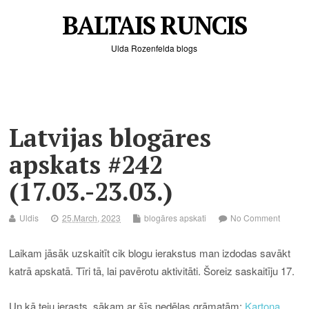
BALTAIS RUNCIS
Ulda Rozenfelda blogs
Latvijas blogāres
apskats #242
(17.03.-23.03.)
Uldis
25.March, 2023
blogāres apskati
No Comment
Laikam jāsāk uzskaitīt cik blogu ierakstus man izdodas savākt
katrā apskatā. Tīri tā, lai pavērotu aktivitāti. Šoreiz saskaitīju 17.
Un kā teju ierasts, sākam ar šīs nedēļas grāmatām:
Kartona