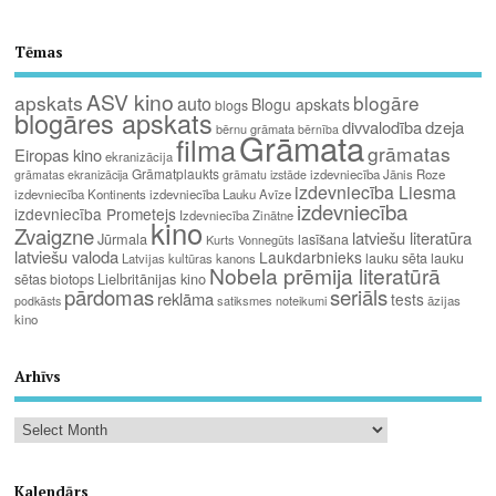
Tēmas
ASV kino
apskats
blogāre
auto
Blogu apskats
blogs
blogāres apskats
divvalodība
dzeja
bērnu grāmata
bērnība
Grāmata
filma
grāmatas
Eiropas kino
ekranizācija
Grāmatplaukts
izdevniecība Jānis Roze
grāmatas ekranizācija
grāmatu izstāde
izdevniecība Liesma
izdevniecība Kontinents
izdevniecība Lauku Avīze
izdevniecība
izdevniecība Prometejs
Izdevniecība Zinātne
kino
Zvaigzne
latviešu literatūra
Jūrmala
lasīšana
Kurts Vonnegūts
latviešu valoda
Laukdarbnieks
lauku sēta
lauku
Latvijas kultūras kanons
Nobela prēmija literatūrā
Lielbritānijas kino
sētas biotops
pārdomas
seriāls
reklāma
tests
satiksmes noteikumi
āzijas
podkāsts
kino
Arhīvs
Kalendārs