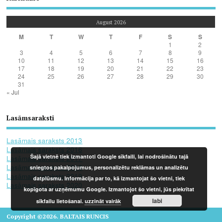
August 2026
M
T
W
T
F
S
S
1
2
3
4
5
6
7
8
9
10
11
12
13
14
15
16
17
18
19
20
21
22
23
24
25
26
27
28
29
30
31
« Jul
Lasāmsaraksti
Lasāmais saraksts 2013
Lasāmais saraksts 2016
Šajā vietnē tiek izmantoti Google sīkfaili, lai nodrošinātu tajā
Lasāmais saraksts 2017
Lasāmais saraksts 2018
sniegtos pakalpojumus, personalizētu reklāmas un analizētu
Lasāmais saraksts 2019
datplūsmu. Informācija par to, kā izmantojat šo vietni, tiek
Lasāmais saraksts 2020
kopīgota ar uzņēmumu Google. Izmantojot šo vietni, jūs piekrītat
labi
sīkfailu lietošanai.
uzzināt vairāk
Copyright ©2026. BALTAIS RUNCIS