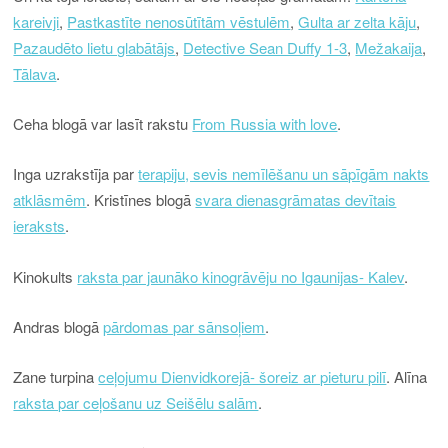
kareivji
,
Pastkastīte nenosūtītām vēstulēm
,
Gulta ar zelta kāju
,
Pazaudēto lietu glabātājs
,
Detective Sean Duffy 1-3
,
Mežakaija
,
Tālava
.
Ceha blogā var lasīt rakstu
From Russia with love
.
Inga uzrakstīja par
terapiju, sevis nemīlēšanu un sāpīgām nakts
atklāsmēm
. Kristīnes blogā
svara dienasgrāmatas devītais
ieraksts
.
Kinokults
raksta par jaunāko kinogrāvēju no Igaunijas- Kalev
.
Andras blogā
pārdomas par sānsoļiem
.
Zane turpina
ceļojumu Dienvidkorejā- šoreiz ar pieturu pilī
. Alīna
raksta par ceļošanu uz Seišēlu salām
.