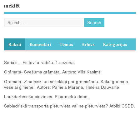
meklēt
Raksti
Komentāri
Tēmas
Arhīvs
Kategorijas
Seriāls – Es tevi atradīšu. 1.sezona.
Grāmata- Svešuma grāmata. Autors: Vilis Kasims
Grāmata- Zinātniski un smieklīgi par gremošanu. Kaku grāmata
veselai ģimenei. Autors: Pamela Marana, Helēna Dauvarte
Laukdarbnieka piezīmes. Piparmētru dobe.
Sabiedriskā transporta pieturvieta vai ne pieturvieta? Atbild CSDD.