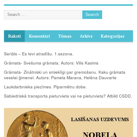
Raksti
Komentāri
Tēmas
Arhīvs
Kategorijas
Seriāls – Es tevi atradīšu. 1.sezona.
Grāmata- Svešuma grāmata. Autors: Vilis Kasims
Grāmata- Zinātniski un smieklīgi par gremošanu. Kaku grāmata
veselai ģimenei. Autors: Pamela Marana, Helēna Dauvarte
Laukdarbnieka piezīmes. Piparmētru dobe.
Sabiedriskā transporta pieturvieta vai ne pieturvieta? Atbild CSDD.