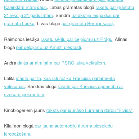
Kalendārs mani sauc
. Labas grāmatas blogā
raksts par grāmatu
21 lekcija 21.gadsimtam
. Sandra
uzrakstīja iespaidus par
grāmatu Lūška
. Līvas blogā
par grāmatu Bērni ir karaļi
.
Raimonds iesāķa
rakstu sēriju par ceļojumu uz Prāgu
. Alīnas
blogā
par ceļojumu uz Amalfi piekrasti
.
Andra
dalās ar atmiņām par PSRS laika veikaliem
.
Lolita
stāsta par to, kas īsti notika Francijas parlamenta
vēlēšanās
. Sandras blogā
raksts par Krievijas apsēstību ar
svešām piekrastēm
.
Kinoblogeriem jauns
raksts par jaunāko Lurmena darbu ”Elviss”
.
Kllaimon blogā
par jauno automobiļu ātruma piespiedu
ierobežošanu
.