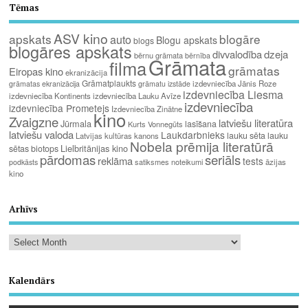
Tēmas
ASV kino
apskats
blogāre
auto
Blogu apskats
blogs
blogāres apskats
divvalodība
dzeja
bērnu grāmata
bērnība
Grāmata
filma
grāmatas
Eiropas kino
ekranizācija
Grāmatplaukts
izdevniecība Jānis Roze
grāmatas ekranizācija
grāmatu izstāde
izdevniecība Liesma
izdevniecība Kontinents
izdevniecība Lauku Avīze
izdevniecība
izdevniecība Prometejs
Izdevniecība Zinātne
kino
Zvaigzne
latviešu literatūra
Jūrmala
lasīšana
Kurts Vonnegūts
latviešu valoda
Laukdarbnieks
lauku sēta
lauku
Latvijas kultūras kanons
Nobela prēmija literatūrā
Lielbritānijas kino
sētas biotops
pārdomas
seriāls
reklāma
tests
satiksmes noteikumi
āzijas
podkāsts
kino
Arhīvs
Kalendārs