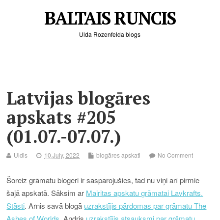
BALTAIS RUNCIS
Ulda Rozenfelda blogs
Latvijas blogāres
apskats #205
(01.07.-07.07.)
Uldis
10.July, 2022
blogāres apskati
No Comment
Šoreiz grāmatu blogeri ir sasparojušies, tad nu viņi arī pirmie
šajā apskatā. Sāksim ar
Mairitas apskatu grāmatai Lavkrafts.
Stāsti
. Arnis savā blogā
uzrakstījis pārdomas par grāmatu The
Ashes of Worlds
. Andris
uzrakstījis atsauksmi par grāmatu