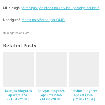
Mika blogā
pārmaiņas pēc bildes no Latvijas- pastaiga saulrietā
.
Nobeigumā
raksts no Mārtiņa- par OMD
.
blogāres apskats
Related Posts
Latvijas blogāres
Latvijas blogāres
Latvijas blogāres
apskats #247
apskats #246
apskats #245
(21.04.-27.04.)
(14.04.-20.04.)
(07.04.-13.04.)