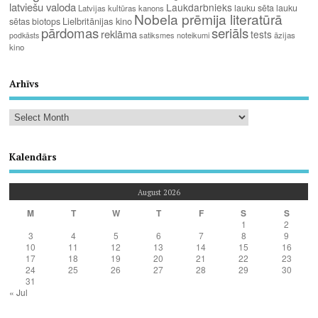
latviešu valoda
Laukdarbnieks
lauku sēta
lauku
Latvijas kultūras kanons
Nobela prēmija literatūrā
Lielbritānijas kino
sētas biotops
pārdomas
seriāls
reklāma
tests
satiksmes noteikumi
āzijas
podkāsts
kino
Arhīvs
Kalendārs
August 2026
M
T
W
T
F
S
S
1
2
3
4
5
6
7
8
9
10
11
12
13
14
15
16
17
18
19
20
21
22
23
24
25
26
27
28
29
30
31
« Jul