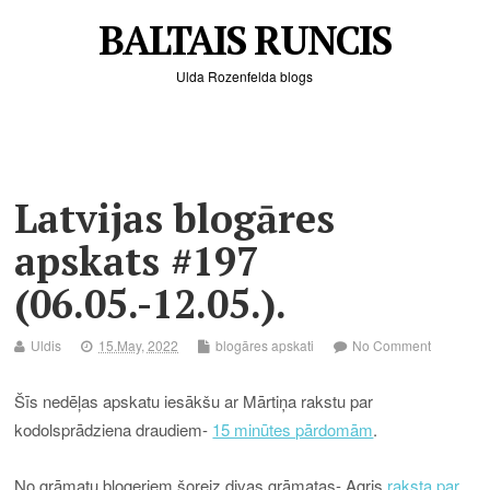
BALTAIS RUNCIS
Ulda Rozenfelda blogs
Latvijas blogāres
apskats #197
(06.05.-12.05.).
Uldis
15.May, 2022
blogāres apskati
No Comment
Šīs nedēļas apskatu iesākšu ar Mārtiņa rakstu par
kodolsprādziena draudiem-
15 minūtes pārdomām
.
No grāmatu blogeriem šoreiz divas grāmatas- Agris
raksta par