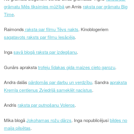
grāmatu Mēs tiksimies mūžībā
un Arnis
raksta par grāmatu Big
Time
.
Raimonds
raksta par filmu Tēvs nakts
. Kinoblogeriem
sagatavots raksts par filmu Iesācēja
.
Inga
savā blogā raksta par izdegšanu
.
Gunārs apraksta
trofeju līdakas gida maizes cieto garozu
.
Andra dalās
pārdomās par darbu un verdzību
. Sandra
apraksta
Kremļa centienus Zviedrijā sameklēt nacistus
.
Andris
raksta par putnošanu Voleros
.
Mika blogā
Jokohamas rožu dārzs
. Inga nopublicējusi
bildes no
maija pilsētas
.