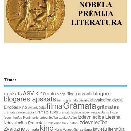
Tēmas
ASV kino
apskats
blogāre
auto
Blogu apskats
blogs
blogāres apskats
divvalodība
dzeja
bērnu grāmata
bērnība
Grāmata
filma
grāmatas
Eiropas kino
ekranizācija
Grāmatplaukts
izdevniecība Jānis Roze
grāmatas ekranizācija
grāmatu izstāde
izdevniecība Liesma
izdevniecība Kontinents
izdevniecība Lauku Avīze
izdevniecība
izdevniecība Prometejs
Izdevniecība Zinātne
kino
Zvaigzne
latviešu literatūra
Jūrmala
lasīšana
Kurts Vonnegūts