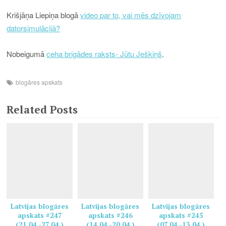
Krišjāņa Liepiņa blogā
video par to, vai mēs dzīvojam
datorsimulācijā?
Nobeigumā
ceha brigādes raksts- Jūtu Ješkiņš
.
blogāres apskats
Related Posts
Latvijas blogāres
Latvijas blogāres
Latvijas blogāres
apskats #247
apskats #246
apskats #245
(21.04.-27.04.)
(14.04.-20.04.)
(07.04.-13.04.)