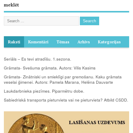
meklēt
Raksti
Komentāri
Tēmas
Arhīvs
Kategorijas
Seriāls – Es tevi atradīšu. 1.sezona.
Grāmata- Svešuma grāmata. Autors: Vilis Kasims
Grāmata- Zinātniski un smieklīgi par gremošanu. Kaku grāmata
veselai ģimenei. Autors: Pamela Marana, Helēna Dauvarte
Laukdarbnieka piezīmes. Piparmētru dobe.
Sabiedriskā transporta pieturvieta vai ne pieturvieta? Atbild CSDD.