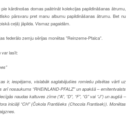
ru pie kārdinošas domas paātrināt kolekcijas papildināšanas ātrumu,
itlisko pārsvaru pret manu albumu papildināšanas ātrumu. Bet nu
abiskā ceļā) jāpilda. Vismaz pagaidām.
cijas federālo zemju sērijas monētas ”Reinzeme-Pfalca”.
var lasīt:
mes”
as ir, iespējams, vislabāk saglabājušies romiešu pilsētas vārti uz
tots arī nosaukums “RHEINLAND-PFALZ” un apakšā – emitentvalsts
ecīgās naudas kaltuves zīme (“A”, “D”, “F”, “G” vai “J”) un augšā –
tora iniciāļi “CH” (Čokola Františeks (Chocola Frantisek)). Monētas
aigznes.