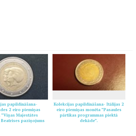
ijas papildināšana-
Kolekcijas papildināšana- Itālijas 2
des 2 eiro piemiņas
eiro piemiņas monēta ”Pasaules
 ”Viņas Majestātes
pārtikas programmas piektā
 Beatrises paziņojums
dekāde”.
eikšanos no troņa”.