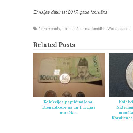
Emisijas datums: 2017. gada februāris
2eiro monēta
,
jubilejas 2eur
,
numismātika
,
Vācijas nauda
Related Posts
Kolekcijas papildināšana-
Kolekc
Dienvidkorejas un Turcijas
Nīderlan
monētas.
monēta
Karalienes
par att