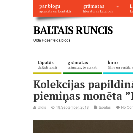
par blogu
grāmatas
L
apraksts un kontakti
literatūras katalogs
La
BALTAIS RUNCIS
Ulda Rozenfelda blogs
tāpatās
grāmatas
kino
dažādi raksti
grāmatas, to apskati
filmu un seriālu 
Kolekcijas papildin
piemiņas monēta ”
Uldis
18.September, 2018
tāpatās
No Co