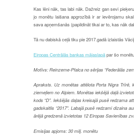
Kas lēni nāk, tas labi nāk. Dažreiz gan sevi pieķe
jo monētu laišana apgrozībā ir ar ievērojamu ska
sava apņemšanās (papildināt tikai ar to, kas nāk d
Tā nu dabiskā ceļā tiku pie 2017.gadā izlaistās Vā
Eiropas Centrālās bankas mājaslapā
par šo monētu 
Motīvs: Reinzeme-Pfalca no sērijas “Federālās ze
Apraksts. Uz monētas attēlota Porta Nigra Trīrē, k
ziemeļiem no Alpiem. Monētas iekšējā daļā izvie
kods “D”. Iekšējās daļas kreisajā pusē redzama atti
gadskaitlis “2017”. Labajā pusē redzami dizaina au
ārējā gredzenā izvietotas 12 Eiropas Savienības zv
Emisijas apjoms: 30 milj. monētu