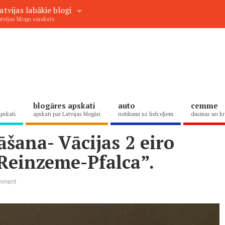
atvijas labākie blogi
tvijas blogu saraksts
blogāres apskati
auto
cemme
apskati
apskati par Latvijas blogāri
notikumi uz lielceļiem
dusmas un kr
āšana- Vācijas 2 eiro
Reinzeme-Pfalca”.
mment