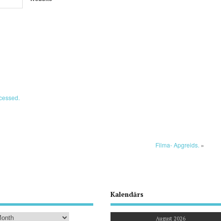
cessed.
Filma- Apgreids.
»
Kalendārs
August 2026