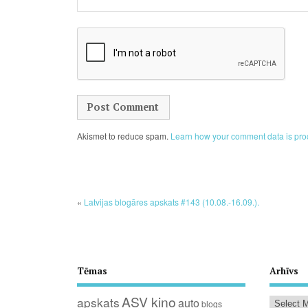
Akismet to reduce spam.
Learn how your comment data is pro
«
Latvijas blogāres apskats #143 (10.08.-16.09.).
Tēmas
Arhīvs
ASV kino
apskats
auto
blogs