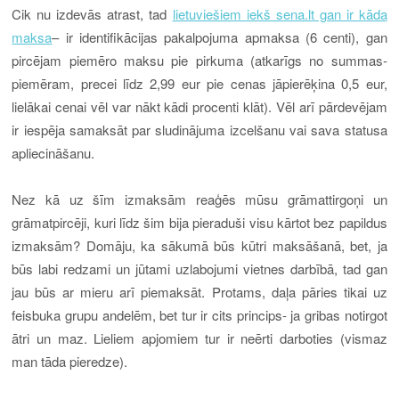
Cik nu izdevās atrast, tad
lietuviešiem iekš sena.lt gan ir kāda
maksa
– ir identifikācijas paka
lp
ojuma apmaksa (6 centi), gan
pircējam piemēro maksu pie pirkuma
(atkarīgs no summas-
piemēram, precei līdz 2,99 eur pie cenas jāpierēķina 0,5 eur,
lielākai cenai vēl var nākt kādi procenti klāt). Vēl arī pārdevējam
ir iespēja samaksāt par sludinājuma izcelšanu vai sava statusa
apliecināšanu.
Nez kā uz šīm izmaksām reaģēs mūsu grāmattirgoņi un
grāmatpircēji, kuri līdz šim bija pieraduši visu kārtot bez papildus
izmaksām? Domāju, ka sākumā būs kūtri maksāšanā, bet, ja
būs labi redzami un jūtami uzlabojumi vietnes darbībā, tad gan
jau būs ar mieru arī piemaksāt. Protams, daļa pāries tikai uz
feisbuka grupu andelēm, bet tur ir cits princips- ja gribas notirgot
ātri un maz. Lieliem apjomiem tur ir neērti darboties (vismaz
man tāda pieredze).