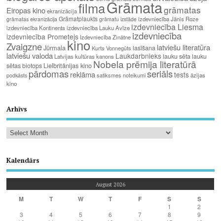
Grāmata
filma
grāmatas
Eiropas kino
ekranizācija
Grāmatplaukts
izdevniecība Jānis Roze
grāmatas ekranizācija
grāmatu izstāde
izdevniecība Liesma
izdevniecība Kontinents
izdevniecība Lauku Avīze
izdevniecība
izdevniecība Prometejs
Izdevniecība Zinātne
kino
Zvaigzne
latviešu literatūra
Jūrmala
lasīšana
Kurts Vonnegūts
latviešu valoda
Laukdarbnieks
lauku sēta
lauku
Latvijas kultūras kanons
Nobela prēmija literatūrā
Lielbritānijas kino
sētas biotops
pārdomas
seriāls
reklāma
tests
satiksmes noteikumi
āzijas
podkāsts
kino
Arhīvs
Kalendārs
August 2026
M
T
W
T
F
S
S
1
2
3
4
5
6
7
8
9