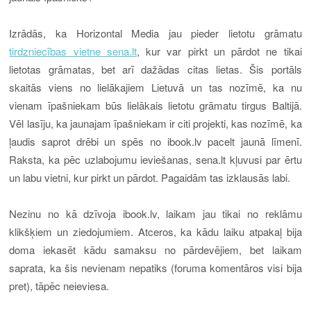
Izrādās, ka Horizontal Media jau pieder lietotu grāmatu
tirdzniecības vietne sena.lt
, kur var pirkt un pārdot ne tikai
lietotas grāmatas, bet arī dažādas citas lietas.
Šis portāls
skaitās viens no lielākajiem Lietuvā un tas nozīmē, ka nu
vienam īpašniekam būs lielākais lietotu grāmatu tirgus Baltijā.
Vēl lasīju, ka jaunajam īpašniekam ir citi projekti, kas nozīmē, ka
ļaudis saprot drēbi un spēs no ibook.lv pacelt jaunā līmenī.
Raksta, ka pēc uzlabojumu ieviešanas, sena.lt kļuvusi par ērtu
un labu vietni, kur pirkt un pārdot. Pagaidām tas izklausās labi.
Nezinu no kā dzīvoja ibook.lv, laikam jau tikai no reklāmu
klikšķiem un ziedojumiem. Atceros, ka kādu laiku atpakaļ bija
doma iekasēt kādu samaksu no pārdevējiem, bet laikam
saprata, ka šis nevienam nepatiks
(foruma komentāros visi bija
pret)
, tāpēc neieviesa.