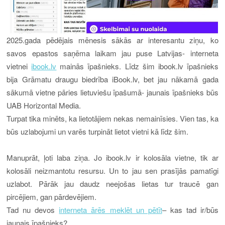
2025.gada pēdējais mēnesis sākās ar interesantu ziņu, ko
savos epastos saņēma laikam jau puse Latvijas- interneta
vietnei
ibook.lv
mainās īpašnieks. Līdz šim ibook.lv īpašnieks
bija Grāmatu draugu biedrība iBook.lv, bet jau nākamā gada
sākumā vietne pāries lietuviešu īpašumā- jaunais īpašnieks būs
UAB Horizontal Media.
Turpat tika minēts, ka lietotājiem nekas nemainīsies. Vien tas, ka
būs uzlabojumi un varēs turpināt lietot vietni kā līdz šim.
M
anuprāt, ļoti laba ziņa. Jo ibook.lv ir kolosāla vietne, tik ar
kolosāli neizmantotu resursu. Un to jau sen prasījās pamatīgi
uzlabot. Pārāk jau daudz neejošas lietas tur traucē gan
pircējiem, gan pārdevējiem.
Tad nu devos
interneta ārēs meklēt un pētīt
– kas tad ir/būs
jaunais īpašnieks?