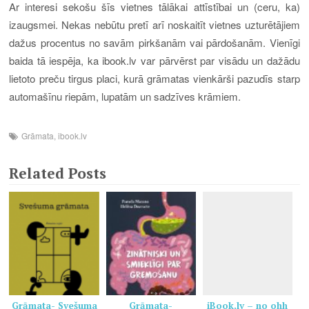
Ar interesi sekošu šīs vietnes tālākai attīstībai un (ceru, ka)
izaugsmei. Nekas nebūtu pretī arī noskaitīt vietnes uzturētājiem
dažus procentus no
savām
pirkšan
ām
vai pārdošan
ām
. Vienīgi
baida tā iespēja, ka ibook.lv var pārvērst par visādu un dažādu
lietoto preču tirgus placi, kurā grāmatas vienkārši pazudīs
starp
automašīnu riepām, lupatām un sadzīves krāmiem.
Grāmata
,
ibook.lv
Related Posts
Grāmata- Svešuma
Grāmata-
iBook.lv – no ohh