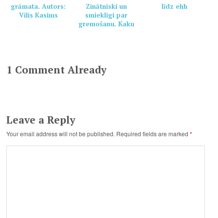
grāmata. Autors:
Zinātniski un
līdz ehh
Vilis Kasims
smieklīgi par
gremošanu. Kaku
grāmata veselai
ģimenei. Autors:
Pamela Marana,
Helēna Dauvarte
1 Comment Already
Leave a Reply
Your email address will not be published.
Required fields are marked
*