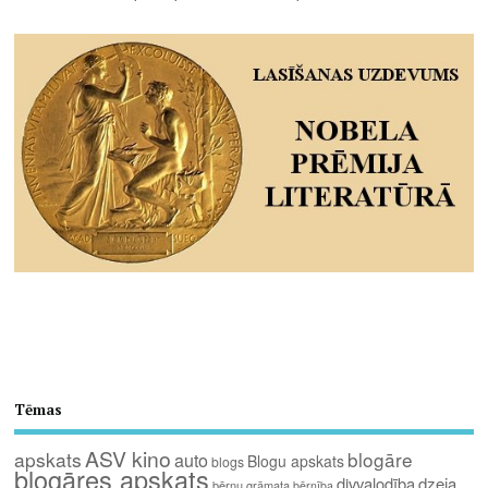
Tēmas
ASV kino
apskats
blogāre
auto
Blogu apskats
blogs
blogāres apskats
divvalodība
dzeja
bērnu grāmata
bērnība