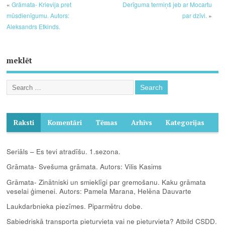
«
Grāmata- Krievija pret
Derīguma termiņš jeb ar Mocartu
mūsdienīgumu. Autors:
par dzīvi.
»
Aleksandrs Etkinds.
meklēt
Raksti
Komentāri
Tēmas
Arhīvs
Kategorijas
Seriāls – Es tevi atradīšu. 1.sezona.
Grāmata- Svešuma grāmata. Autors: Vilis Kasims
Grāmata- Zinātniski un smieklīgi par gremošanu. Kaku grāmata
veselai ģimenei. Autors: Pamela Marana, Helēna Dauvarte
Laukdarbnieka piezīmes. Piparmētru dobe.
Sabiedriskā transporta pieturvieta vai ne pieturvieta? Atbild CSDD.