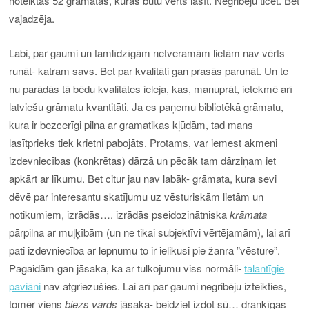
noteiktās 52 grāmatas, kuras būtu vērts lasīt. Negribēju ticēt. Bet
vajadzēja.
Labi, par gaumi un tamlīdzīgām netveramām lietām nav vērts
runāt- katram savs. Bet par kvalitāti gan prasās parunāt. Un te
nu parādās tā bēdu kvalitātes ieleja, kas, manuprāt, ietekmē arī
latviešu grāmatu kvantitāti. Ja es paņemu bibliotēkā grāmatu,
kura ir bezcerīgi pilna ar gramatikas kļūdām, tad mans
lasītprieks tiek krietni pabojāts. Protams, var iemest akmeni
izdevniecības (konkrētas) dārzā un pēcāk tam dārziņam iet
apkārt ar līkumu. Bet citur jau nav labāk- grāmata, kura sevi
dēvē par interesantu skatījumu uz vēsturiskām lietām un
notikumiem, izrādās…. izrādās pseidozinātniska
krāmata
pārpilna ar muļķībām (un ne tikai subjektīvi vērtējamām), lai arī
pati izdevniecība ar lepnumu to ir ielikusi pie žanra ”vēsture”.
Pagaidām gan jāsaka, ka ar tulkojumu viss normāli-
talantīgie
paviāni
nav atgriezušies. Lai arī par gaumi negribēju izteikties,
tomēr viens
biezs vārds
jāsaka- beidziet izdot sū… draņķīgas