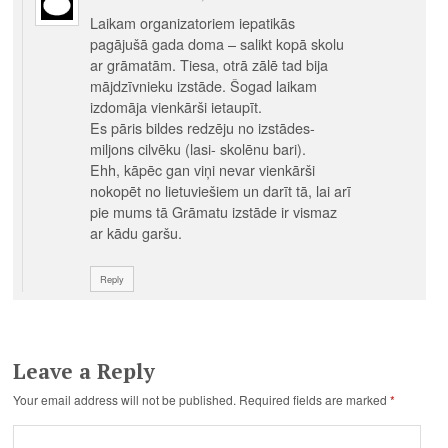
Laikam organizatoriem iepatikās
pagājušā gada doma – salikt kopā skolu
ar grāmatām. Tiesa, otrā zālē tad bija
mājdzīvnieku izstāde. Šogad laikam
izdomāja vienkārši ietaupīt.
Es pāris bildes redzēju no izstādes-
miljons cilvēku (lasi- skolēnu bari).
Ehh, kāpēc gan viņi nevar vienkārši
nokopēt no lietuviešiem un darīt tā, lai arī
pie mums tā Grāmatu izstāde ir vismaz
ar kādu garšu.
Reply
Leave a Reply
Your email address will not be published.
Required fields are marked
*