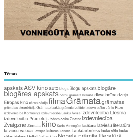
Tēmas
ASV kino
apskats
blogāre
auto
Blogu apskats
blogs
blogāres apskats
divvalodība
dzeja
bērnu grāmata
bērnība
Grāmata
filma
grāmatas
Eiropas kino
ekranizācija
Grāmatplaukts
izdevniecība Jānis Roze
grāmatas ekranizācija
grāmatu izstāde
izdevniecība Liesma
izdevniecība Kontinents
izdevniecība Lauku Avīze
izdevniecība
izdevniecība Prometejs
Izdevniecība Zinātne
kino
Zvaigzne
latviešu literatūra
Jūrmala
lasīšana
Kurts Vonnegūts
latviešu valoda
Laukdarbnieks
lauku sēta
lauku
Latvijas kultūras kanons
Nobela prēmija literatūrā
Lielbritānijas kino
sētas biotops