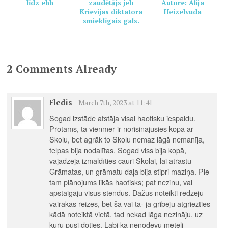
līdz ehh
zaudētājs jeb
Autore: Alija
Krievijas diktatora
Heizelvuda
smieklīgais gals.
2 Comments Already
Fledis
-
March 7th, 2023 at 11:41
Šogad izstāde atstāja visai haotisku iespaidu.
Protams, tā vienmēr ir norisinājusies kopā ar
Skolu, bet agrāk to Skolu nemaz lāgā nemanīja,
telpas bija nodalītas. Šogad viss bija kopā,
vajadzēja izmaldīties cauri Skolai, lai atrastu
Grāmatas, un grāmatu daļa bija stipri maziņa. Pie
tam plānojums likās haotisks; pat nezinu, vai
apstaigāju visus stendus. Dažus noteikti redzēju
vairākas reizes, bet šā vai tā- ja gribēju atgriezties
kādā noteiktā vietā, tad nekad lāga nezināju, uz
kuru pusi doties. Labi ka nenodevu mēteli