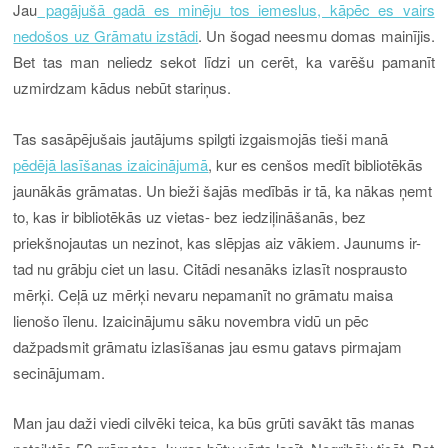
Jau
pagājušā gadā es minēju tos iemeslus, kāpēc es vairs
nedošos uz Grāmatu izstādi
. Un šogad neesmu domas mainījis.
Bet tas man neliedz sekot līdzi un cerēt, ka varēšu pamanīt
uzmirdzam kādus nebūt stariņus.
Tas sasāpējušais jautājums spilgti izgaismojās tieši manā
pēdējā lasīšanas izaicinājumā
, kur es cenšos medīt bibliotēkās
jaunākās grāmatas. Un bieži šajās medībās ir tā, ka nākas ņemt
to, kas ir bibliotēkās uz vietas- bez iedziļināšanās, bez
priekšnojautas un nezinot, kas slēpjas aiz vākiem. Jaunums ir-
tad nu grābju ciet un lasu. Citādi nesanāks izlasīt nosprausto
mērķi. Ceļā uz mērķi nevaru nepamanīt no grāmatu maisa
lienošo īlenu. Izaicinājumu sāku novembra vidū un pēc
dažpadsmit grāmatu izlasīšanas jau esmu gatavs pirmajam
secinājumam.
Man jau daži viedi cilvēki teica, ka būs grūti savākt tās manas