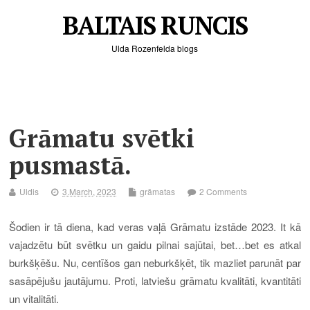
BALTAIS RUNCIS
Ulda Rozenfelda blogs
Grāmatu svētki
pusmastā.
Uldis
3.March, 2023
grāmatas
2 Comments
Šodien ir tā diena, kad veras vaļā Grāmatu izstāde 2023
. It kā
vajadzētu būt svētku un gaidu pilnai sajūtai, bet…bet es atkal
burkšķēšu. Nu, centīšos gan neburkšķēt, tik mazliet parunāt par
sasāpējušu jautājumu. Proti, latviešu grāmatu kvalitāti, kvantitāti
un vitalitāti.