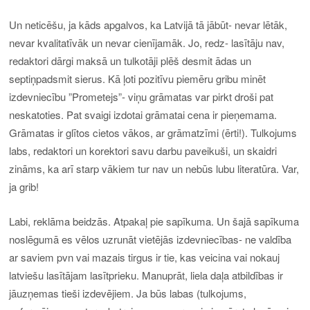
Un neticēšu, ja kāds apgalvos, ka Latvijā tā jābūt- nevar lētāk,
nevar kvalitatīvāk un nevar cienījamāk. Jo, redz- lasītāju nav,
redaktori dārgi maksā un tulkotāji plēš desmit ādas un
septiņpadsmit sierus. Kā ļoti pozitīvu piemēru gribu minēt
izdevniecību ”Prometejs”- viņu grāmatas var pirkt droši pat
neskatoties. Pat svaigi izdotai grāmatai cena ir pieņemama.
Grāmatas ir glītos cietos vākos, ar grāmatzīmi (ērti!). Tulkojums
labs, redaktori un korektori savu darbu paveikuši, un skaidri
zināms, ka arī starp vākiem tur nav un nebūs lubu literatūra. Var,
ja grib!
Labi, reklāma beidzās. Atpakaļ pie sapīkuma. Un šajā sapīkuma
noslēgumā es vēlos uzrunāt vietējās izdevniecības- ne valdība
ar saviem pvn vai mazais tirgus ir tie, kas veicina vai nokauj
latviešu lasītājam lasītprieku. Manuprāt, liela daļa atbildības ir
jāuzņemas tieši izdevējiem. Ja būs labas (tulkojums,