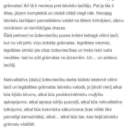
grāmatas! Arī tā ir necieņa pret latviešu lasītāju. Pat ja tās ir
lētas, jāņem komplektā un visādi citādi viegli nāk. Nevajag
latviešu lasītājam pamatēdienu veidot no lētiem krimiķiem, dāmu
romāniem un tamlīdzīgas drazas.
Šādi
pelmeņi
no izdevniecību puses krietni iedragā vēlmi lasīt,
kur nu vēl pirkt, viņu izdotās grāmatas. Iegrābies vienreiz,
iegrābies otrreiz pie citas izdevniecības un trešo reizi vairs
nevēlies- tad nu sūti grāmatas no ārzemēm. Un… un ardievu
lasītāj.
Nekvalitatīvs [dažu] izdevniecību darbs būtiski ietekmē vēlmi
lasīt un iegādāties grāmatas latviešu valodā, jo [droši vien] atkal
būs kļūdu birums, atkal būs pseidozinātnisku muļķību
apkopojums, atkal apraus sēriju pusceļā, atkal būs nekvalitatīvs
tulkojums, atkal būs kosmiska sākumcena (kas vēlāk tiks
pamatīgi samazināta), atkal… atkal būs tas, kas bojā latviešu
grāmatu vitalitāti.