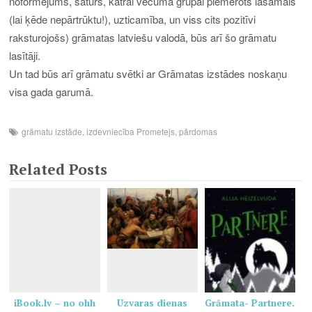
noformējums, saturs, katrai vecuma grupai piemērots lasāmais
(lai ķēde nepārtrūktu!), uzticamība, un viss cits pozitīvi
raksturojošs) grāmatas latviešu valodā, būs arī šo grāmatu
lasītāji.
Un tad būs arī grāmatu svētki ar Grāmatas izstādes noskaņu
visa gada garumā.
grāmatu izstāde
,
izdevniecība Prometejs
,
pārdomas
Related Posts
iBook.lv – no ohh
Uzvaras dienas
Grāmata- Partnere.