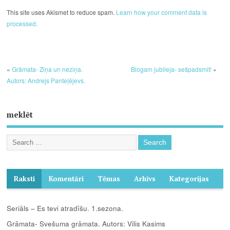
This site uses Akismet to reduce spam.
Learn how your comment data is
processed.
«
Grāmata- Ziņa un neziņa.
Blogam jubileja- sešpadsmit!
»
Autors: Andrejs Panteļējevs.
meklēt
Raksti
Komentāri
Tēmas
Arhīvs
Kategorijas
Seriāls – Es tevi atradīšu. 1.sezona.
Grāmata- Svešuma grāmata. Autors: Vilis Kasims