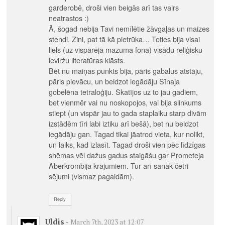
garderobē, droši vien beigās arī tas vairs
neatrastos :)
Ā, šogad nebija Tavi nemīlētie žāvgaļas un maizes
stendi. Zini, pat tā kā pietrūka… Toties bija visai
liels (uz vispārējā mazuma fona) visādu reliģisku
ieviržu literatūras klāsts.
Bet nu maiņas punkts bija, pāris gabalus atstāju,
pāris pievācu, un beidzot iegādāju Sīnaja
gobelēna tetraloģiju. Skatījos uz to jau gadiem,
bet vienmēr vai nu noskopojos, vai bija slinkums
stiept (un vispār jau to gada staplaiku starp divām
izstādēm tīri labi iztiku arī bešā), bet nu beidzot
iegādāju gan. Tagad tikai jāatrod vieta, kur nolikt,
un laiks, kad izlasīt. Tagad droši vien pēc līdzīgas
shēmas vēl dažus gadus staigāšu gar Prometeja
Aberkrombija krājumiem. Tur arī sanāk četri
sējumi (vismaz pagaidām).
Reply
Uldis
-
March 7th, 2023 at 12:07