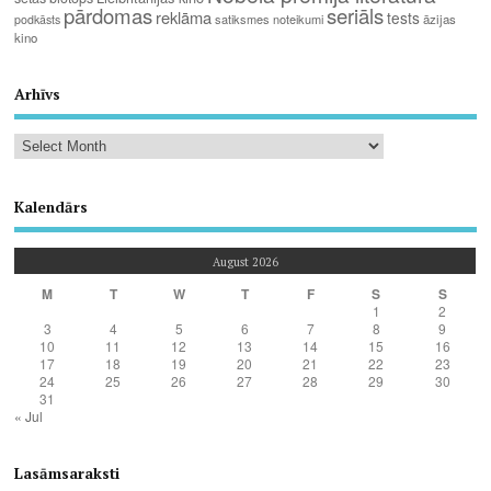
pārdomas
seriāls
reklāma
tests
satiksmes noteikumi
āzijas
podkāsts
kino
Arhīvs
Kalendārs
August 2026
M
T
W
T
F
S
S
1
2
3
4
5
6
7
8
9
10
11
12
13
14
15
16
17
18
19
20
21
22
23
24
25
26
27
28
29
30
31
« Jul
Lasāmsaraksti