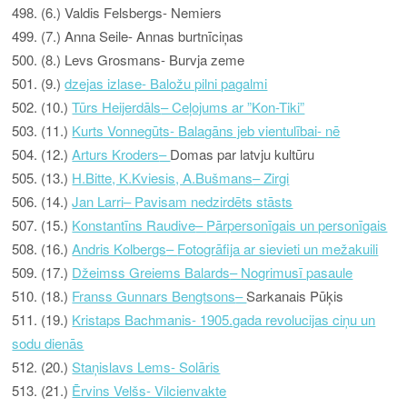
498. (6.) Valdis Felsbergs- Nemiers
499. (7.) Anna Seile- Annas burtnīciņas
500. (8.) Levs Grosmans- Burvja zeme
501. (9.)
dzejas izlase- Baložu pilni pagalmi
502. (10.)
Tūrs Heijerdāls
– Ceļojums ar ”Kon-Tiki”
503. (11.)
Kurts Vonnegūt
s-
Balagāns jeb vientulībai- nē
504. (12.)
Arturs Kroders
–
Domas par latvju kultūru
505. (13.)
H.Bitte, K.Kviesis, A.Bušmans
– Zirgi
506. (14.)
Jan Larri
–
Pavisam nedzirdēts stāsts
507. (15.)
Konstantīns Raudive
–
Pārpersonīgais un personīgais
508. (16.)
Andris Kolbergs
–
Fotogrāfija ar sievieti un mežakuili
509. (17.)
Džeimss Greiems Balards
–
Nogrimusī pasaule
510. (18.)
Franss Gunnars Bengtsons
–
Sarkanais Pūķis
511. (19.)
Kristaps Bachmanis- 1905.gada revolucijas ciņu un
sodu dienās
512. (20.)
Staņislavs Lems- Solāris
513. (21.)
Ērvins Velšs- Vilcienvakte