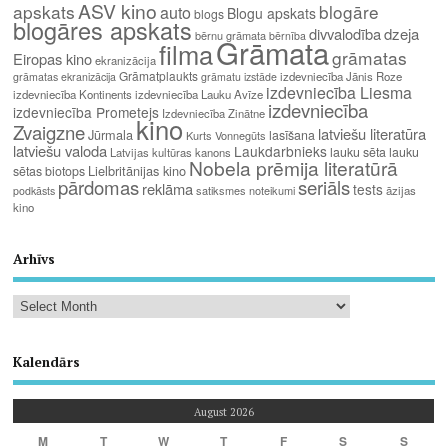
ASV kino
apskats
blogāre
auto
Blogu apskats
blogs
blogāres apskats
divvalodība
dzeja
bērnu grāmata
bērnība
Grāmata
filma
grāmatas
Eiropas kino
ekranizācija
Grāmatplaukts
izdevniecība Jānis Roze
grāmatas ekranizācija
grāmatu izstāde
izdevniecība Liesma
izdevniecība Kontinents
izdevniecība Lauku Avīze
izdevniecība
izdevniecība Prometejs
Izdevniecība Zinātne
kino
Zvaigzne
latviešu literatūra
Jūrmala
lasīšana
Kurts Vonnegūts
latviešu valoda
Laukdarbnieks
lauku sēta
lauku
Latvijas kultūras kanons
Nobela prēmija literatūrā
Lielbritānijas kino
sētas biotops
pārdomas
seriāls
reklāma
tests
satiksmes noteikumi
āzijas
podkāsts
kino
Arhīvs
Kalendārs
August 2026
M
T
W
T
F
S
S