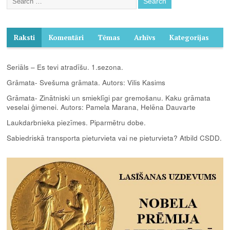
Raksti
Komentāri
Tēmas
Arhīvs
Kategorijas
Seriāls – Es tevi atradīšu. 1.sezona.
Grāmata- Svešuma grāmata. Autors: Vilis Kasims
Grāmata- Zinātniski un smieklīgi par gremošanu. Kaku grāmata
veselai ģimenei. Autors: Pamela Marana, Helēna Dauvarte
Laukdarbnieka piezīmes. Piparmētru dobe.
Sabiedriskā transporta pieturvieta vai ne pieturvieta? Atbild CSDD.