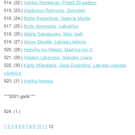
514. (22.)
Indriķis Reinbergs- Priekš 20 gadiem
515. (23.)
Vladislavs Reimonts- Zemnieki
516. (24.)
Botho Keizerlings- Vadonis Munte
517. (25.)
Kurts Vonnegūts- Laikatrīce
518. (26.)
Aļģirts Sabaļausks- Mēs- balti
519. (27.)
Arturs Silgailis- Latviešu leģions
520. (28.)
Heinrihs fon Kleists- Marķīze fon O
521. (29.)
Haldors Laksness- Islandes zvans
522. (30.)
Kārlis Mīlenbahs, Jānis Endzelīns- Latviešu valodas
vārdnīca
523. (31.)
Indriķa hronika
***2021.gads***
524. (1.)
1
2
3
4
5
6
7
8
9
10
11
12