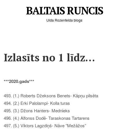
BALTAIS RUNCIS
Ulda Rozenfelda blogs
Izlasīts no 1 līdz…
***2020.gads***
493. (1.) Roberts Džeksons Benets- Kāpņu pilsēta
494. (2.) Erki Palolampi- Kolla turas
495. (3.) Džons Hanters- Mednieks
496. (4.) Alfonss Dodē- Taraskonas Tartarens
497. (5.) Viktors Lagzdiņš- Nāve ”Mežāžos”