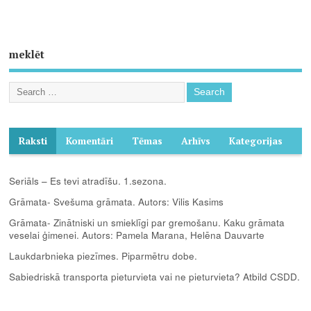
meklēt
Raksti
Komentāri
Tēmas
Arhīvs
Kategorijas
Seriāls – Es tevi atradīšu. 1.sezona.
Grāmata- Svešuma grāmata. Autors: Vilis Kasims
Grāmata- Zinātniski un smieklīgi par gremošanu. Kaku grāmata
veselai ģimenei. Autors: Pamela Marana, Helēna Dauvarte
Laukdarbnieka piezīmes. Piparmētru dobe.
Sabiedriskā transporta pieturvieta vai ne pieturvieta? Atbild CSDD.