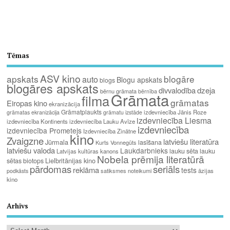
Tēmas
ASV kino
apskats
blogāre
auto
Blogu apskats
blogs
blogāres apskats
divvalodība
dzeja
bērnu grāmata
bērnība
Grāmata
filma
grāmatas
Eiropas kino
ekranizācija
Grāmatplaukts
izdevniecība Jānis Roze
grāmatas ekranizācija
grāmatu izstāde
izdevniecība Liesma
izdevniecība Kontinents
izdevniecība Lauku Avīze
izdevniecība
izdevniecība Prometejs
Izdevniecība Zinātne
kino
Zvaigzne
latviešu literatūra
Jūrmala
lasīšana
Kurts Vonnegūts
latviešu valoda
Laukdarbnieks
lauku sēta
lauku
Latvijas kultūras kanons
Nobela prēmija literatūrā
Lielbritānijas kino
sētas biotops
pārdomas
seriāls
reklāma
tests
satiksmes noteikumi
āzijas
podkāsts
kino
Arhīvs