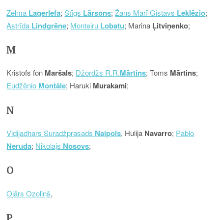
Zelma
Lagerlefa
;
Stīgs
Lārsons
;
Žans Marī Gistavs
Leklēzio
;
Astrīda
Lindgrēne
;
Monteiru
Lobatu
; Marina
Ļitviņenko
;
M
Kristofs fon
Maršals
;
Džordžs R.R.
Mārtins
; Toms
Mārtins
;
Eudžēnio
Montāle
; Haruki
Murakami
;
N
Vidijadhars Suradžprasads
Naipols
, Hulija
Navarro
;
Pablo
Neruda
;
Nikolajs
Nosovs
;
O
Ojārs Ozoliņš
,
P