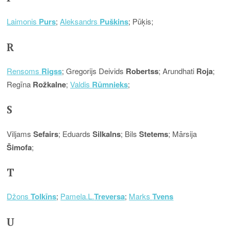
Laimonis
Purs
;
Aleksandrs
Puškins
; Pūķis;
R
Rensoms
Rigss
; Gregorijs Deivids
Robertss
; Arundhati
Roja
;
Regīna
Rožkalne
;
Valdis
Rūmnieks
;
S
Viljams
Sefairs
; Eduards
Silkalns
; Bils
Stetems
; Mārsija
Šimofa
;
T
Džons
Tolkīns
;
Pamela.L.
Treversa
;
Marks
Tvens
U