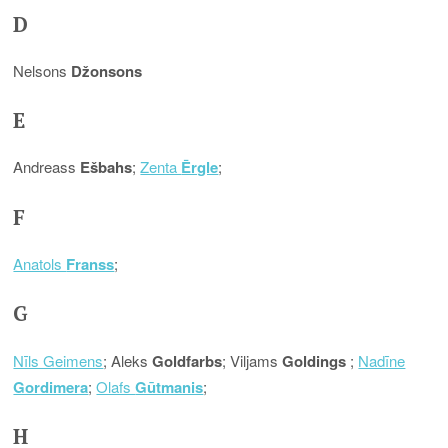
D
Nelsons
Džonsons
E
Andreass
Ešbahs
;
Zenta
Ērgle
;
F
Anatols
Franss
;
G
Nīls Geimens
; Aleks
Goldfarbs
; Viljams
Goldings
;
Nadīne
Gordimera
;
Olafs
Gūtmanis
;
H