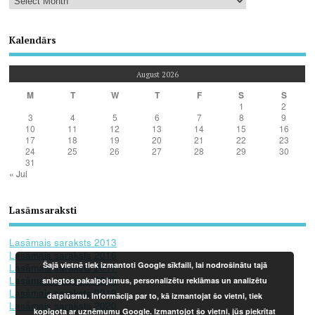
Kalendārs
August 2026
M
T
W
T
F
S
S
1
2
3
4
5
6
7
8
9
10
11
12
13
14
15
16
17
18
19
20
21
22
23
24
25
26
27
28
29
30
31
« Jul
Lasāmsaraksti
Lasāmais saraksts 2013
Lasāmais saraksts 2016
Šajā vietnē tiek izmantoti Google sīkfaili, lai nodrošinātu tajā
Lasāmais saraksts 2017
Lasāmais saraksts 2018
sniegtos pakalpojumus, personalizētu reklāmas un analizētu
Lasāmais saraksts 2019
datplūsmu. Informācija par to, kā izmantojat šo vietni, tiek
Lasāmais saraksts 2020
kopīgota ar uzņēmumu Google. Izmantojot šo vietni, jūs piekrītat