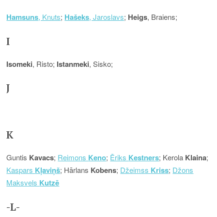
Hamsuns
, Knuts
;
Hašeks
, Jaroslavs
;
Heigs
, Braiens;
I
Isomeki
, Risto;
Istanmeki
, Sisko;
J
K
Guntis
Kavacs
;
Reimons
Keno
;
Ēriks
Kestners
; Kerola
Klaina
;
Kaspars
Kļaviņš
; Hārlans
Kobens
;
Džeimss
Kriss
;
Džons
Maksvels
Kutzē
-L-