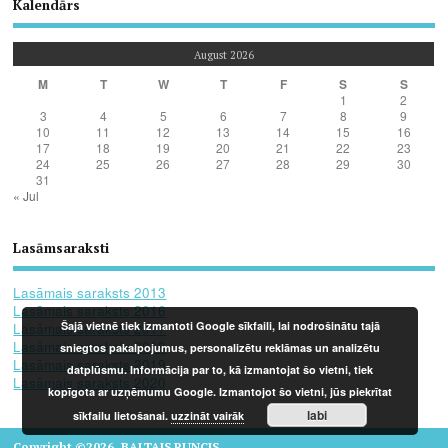
Kalendārs
August 2026
M
T
W
T
F
S
S
1
2
3
4
5
6
7
8
9
10
11
12
13
14
15
16
17
18
19
20
21
22
23
24
25
26
27
28
29
30
31
« Jul
Lasāmsaraksti
Lasāmais saraksts 2013
Lasāmais saraksts 2016
Šajā vietnē tiek izmantoti Google sīkfaili, lai nodrošinātu tajā
Lasāmais saraksts 2017
Lasāmais saraksts 2018
sniegtos pakalpojumus, personalizētu reklāmas un analizētu
Lasāmais saraksts 2019
datplūsmu. Informācija par to, kā izmantojat šo vietni, tiek
Lasāmais saraksts 2020
kopīgota ar uzņēmumu Google. Izmantojot šo vietni, jūs piekrītat
labi
sīkfailu lietošanai.
uzzināt vairāk
Copyright ©2026. BALTAIS RUNCIS