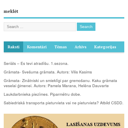
meklēt
Raksti
Komentāri
Tēmas
Arhīvs
Kategorijas
Seriāls – Es tevi atradīšu. 1.sezona.
Grāmata- Svešuma grāmata. Autors: Vilis Kasims
Grāmata- Zinātniski un smieklīgi par gremošanu. Kaku grāmata
veselai ģimenei. Autors: Pamela Marana, Helēna Dauvarte
Laukdarbnieka piezīmes. Piparmētru dobe.
Sabiedriskā transporta pieturvieta vai ne pieturvieta? Atbild CSDD.