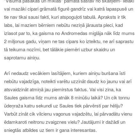
”Visuma pasakas un mīklas” pamatā sastāv no skaitļiem- lielāki
vai mazāki cipari grāmatā figurē gandrīz vai katrā lapaspusē un
tie nav tikai sausi fakti, kuri atspoguļoti tabulā. Apraksts ir tik
labs, lai maziem bērniem nebūtu neziņā jārausta pleci, kad
izlasot par to, ka gaisma no Andromedas miglāja nāk līdz mums
2 miljonus gadu, viņam ne tas cipars ko izteiktu, ne arī saprastu
tā teikuma nozīmi, bet tālākie piemēri uzbur skaidru un
saprotamu ainiņu.
Arī nedaudz vecākiem lasītājiem, kuriem ainiņu buršana īsti
nebūtu vajadzīga, noteikti varētu uzzināt daudz ko jaunu vai arī
atsvaidzināt atmiņā jau piemirstus faktus. Vai visi zina, ka
Saules gaisma līdz mums atnāk 8 minūšu laikā? Un cik tonnu
ūdeņraža katru sekundi uz Saules tiek pārvērsti par hēliju?
Varbūt zināt cik vilcienu vagonus vajadzētu, lai pārvadātu vienu
ēdamkaroti neitronu zvaigznes vielu? Jautājumi ir dažādi un
sniegtās atbildes uz tiem ir gana interesantas.