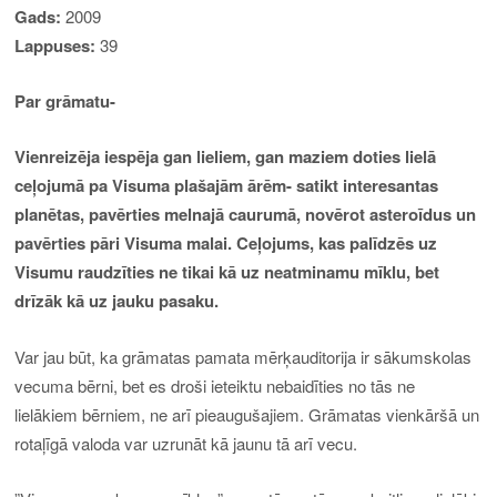
Gads:
2009
Lappuses:
39
Par grāmatu-
Vienreizēja iespēja gan lieliem, gan maziem doties lielā
ceļojumā pa Visuma plašajām ārēm- satikt interesantas
planētas, pavērties melnajā caurumā, novērot asteroīdus un
pavērties pāri Visuma malai. Ceļojums, kas palīdzēs uz
Visumu raudzīties ne tikai kā uz neatminamu mīklu, bet
drīzāk kā uz jauku pasaku.
Var jau būt, ka grāmatas pamata mērķauditorija ir sākumskolas
vecuma bērni, bet es droši ieteiktu nebaidīties no tās ne
lielākiem bērniem, ne arī pieaugušajiem. Grāmatas vienkāršā un
rotaļīgā valoda var uzrunāt kā jaunu tā arī vecu.