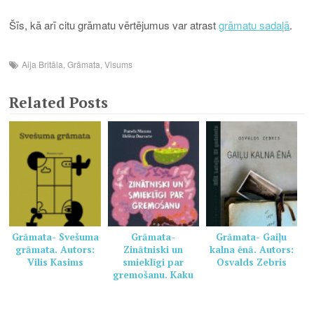
Šīs, kā arī citu grāmatu vērtējumus var atrast
grāmatu sadaļā
.
Aija Britāla
,
Grāmata
,
Visums
Related Posts
Grāmata- Svešuma
Grāmata-
Grāmata- Gaiļu
grāmata. Autors:
Zinātniski un
kalna ēnā. Autors:
Vilis Kasims
smieklīgi par
Osvalds Zebris
gremošanu. Kaku
grāmata veselai
ģimenei. Autors:
Pamela Marana,