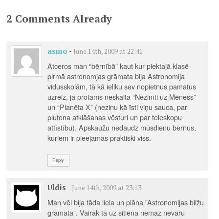
Helēna Dauvarte
2 Comments Already
asmo
-
June 14th, 2009 at 22:41
Atceros man “bērnībā” kaut kur piektajā klasē
pirmā astronomjas grāmata bija Astronomija
vidusskolām, tā kā ieliku sev nopietnus pamatus
uzreiz, ja protams neskaita “Nezinīti uz Mēness”
un “Planēta X” (nezinu kā īsti viņu sauca, par
plutona atklāšanas vēsturi un par teleskopu
attīstību). Apskaužu nedaudz mūsdienu bērnus,
kuriem ir pieejamas praktiski viss.
Reply
Uldis
-
June 14th, 2009 at 23:13
Man vēl bija tāda liela un plāna ”Astronomijas bilžu
grāmata”. Vairāk tā uz sitiena nemaz nevaru