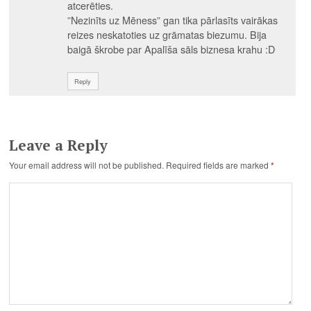
atcerēties.
”Nezinīts uz Mēness” gan tika pārlasīts vairākas
reizes neskatoties uz grāmatas biezumu. Bija
baigā škrobe par Apalīša sāls biznesa krahu :D
Reply
Leave a Reply
Your email address will not be published.
Required fields are marked
*