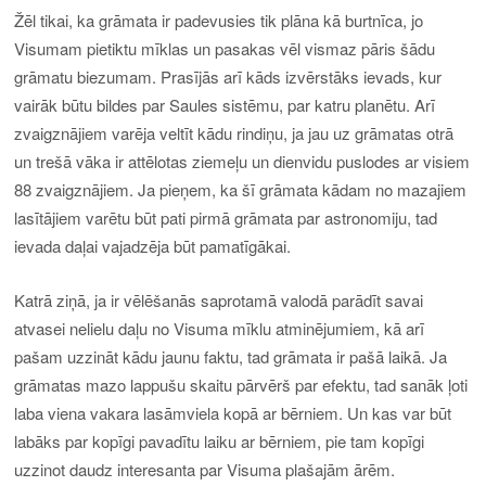
Žēl tikai, ka grāmata ir padevusies tik plāna kā burtnīca, jo
Visumam pietiktu mīklas un pasakas vēl vismaz pāris šādu
grāmatu biezumam. Prasījās arī kāds izvērstāks ievads, kur
vairāk būtu bildes par Saules sistēmu, par katru planētu. Arī
zvaigznājiem varēja veltīt kādu rindiņu, ja jau uz grāmatas otrā
un trešā vāka ir attēlotas ziemeļu un dienvidu puslodes ar visiem
88 zvaigznājiem. Ja pieņem, ka šī grāmata kādam no mazajiem
lasītājiem varētu būt pati pirmā grāmata par astronomiju, tad
ievada daļai vajadzēja būt pamatīgākai.
Katrā ziņā, ja ir vēlēšanās saprotamā valodā parādīt savai
atvasei nelielu daļu no Visuma mīklu atminējumiem, kā arī
pašam uzzināt kādu jaunu faktu, tad grāmata ir pašā laikā. Ja
grāmatas mazo lappušu skaitu pārvērš par efektu, tad sanāk ļoti
laba viena vakara lasāmviela kopā ar bērniem. Un kas var būt
labāks par kopīgi pavadītu laiku ar bērniem, pie tam kopīgi
uzzinot daudz interesanta par Visuma plašajām ārēm.