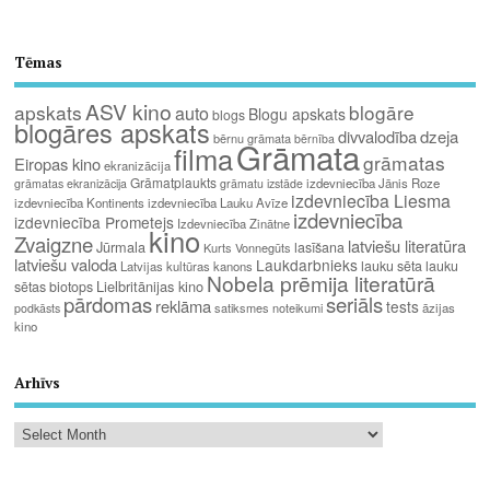
Tēmas
ASV kino
apskats
blogāre
auto
Blogu apskats
blogs
blogāres apskats
divvalodība
dzeja
bērnu grāmata
bērnība
Grāmata
filma
grāmatas
Eiropas kino
ekranizācija
Grāmatplaukts
izdevniecība Jānis Roze
grāmatas ekranizācija
grāmatu izstāde
izdevniecība Liesma
izdevniecība Kontinents
izdevniecība Lauku Avīze
izdevniecība
izdevniecība Prometejs
Izdevniecība Zinātne
kino
Zvaigzne
latviešu literatūra
Jūrmala
lasīšana
Kurts Vonnegūts
latviešu valoda
Laukdarbnieks
lauku sēta
lauku
Latvijas kultūras kanons
Nobela prēmija literatūrā
Lielbritānijas kino
sētas biotops
pārdomas
seriāls
reklāma
tests
satiksmes noteikumi
āzijas
podkāsts
kino
Arhīvs