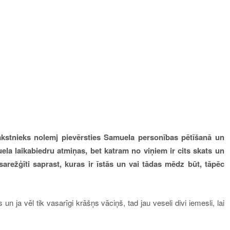
akstnieks nolemj pievērsties Samuela personības pētīšanā un
a laikabiedru atmiņas, bet katram no viņiem ir cits skats un
sarežģīti saprast, kuras ir īstās un vai tādas mēdz būt, tāpēc
n ja vēl tik vasarīgi krāšņs vāciņš, tad jau veseli divi iemesli, lai