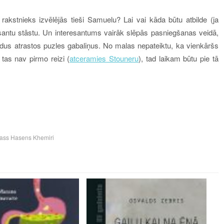
akstnieks izvēlējās tieši Samuelu? Lai vai kāda būtu atbilde (ja
esantu stāstu. Un interesantums vairāk slēpās pasniegšanas veidā,
ādus atrastos puzles gabaliņus. No malas nepateiktu, ka vienkāršs
 tas nav pirmo reizi (
atceramies Stouneru
), tad laikam būtu pie tā
ass Hasens Khemiri