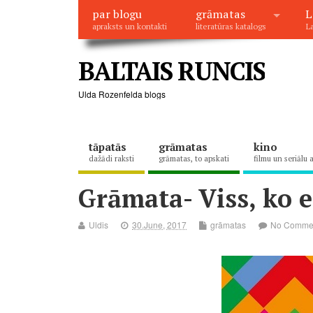
par blogu
grāmatas
L
apraksts un kontakti
literatūras katalogs
La
BALTAIS RUNCIS
Ulda Rozenfelda blogs
tāpatās
grāmatas
kino
dažādi raksti
grāmatas, to apskati
filmu un seriālu 
Grāmata- Viss, ko e
Uldis
30.June, 2017
grāmatas
No Comme