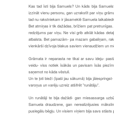
Kas tad īsti bija Samuels? Un kāds bija Samuels?
izzināt vienu personu, gan uzrakstīt par viņu grāma
tad nu rakstniekam ir jāsameklē Samuela laikabiedr
Bet atmiņas ir tik dažādas, brīžiem pat pretrunīga
redzējums par viņu. Ne visi grib atklāt kādas detaļ
atbalsta. Bet pamazām- pa mazam gabaliņam, rakst
vienkārši dzīvoja blakus saviem vienaudžiem un mēģ
Grāmata ir neparasta ne tikai ar savu ideju- past
veidu- viss notiek īsākās un pavisam īsās piezīmēs
saņemot no kāda vēstuli.
Un te ļoti bieži (īpaši jau sākumā) bija jāiesprings
varoņus un varēju uzreiz atšifrēt ”runātāju”.
Un runātāji te bija dažādi- gan miesassarga uzb
Samuela draudzene, gan nerealizējusies māksli
puslegālu bēgļu. Un visiem viņiem bija savs stāsts