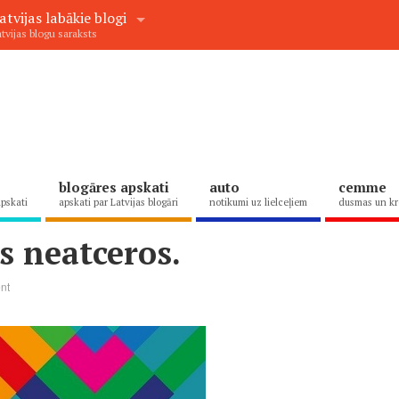
atvijas labākie blogi
tvijas blogu saraksts
blogāres apskati
auto
cemme
apskati
apskati par Latvijas blogāri
notikumi uz lielceļiem
dusmas un kr
s neatceros.
nt