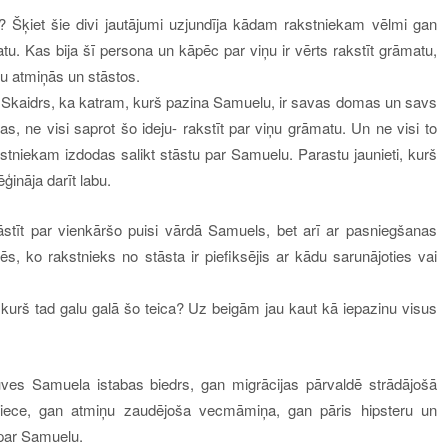
 Šķiet šie divi jautājumi uzjundīja kādam rakstniekam vēlmi gan
tu. Kas bija šī persona un kāpēc par viņu ir vērts rakstīt grāmatu,
u atmiņās un stāstos.
s. Skaidrs, ka katram, kurš pazina Samuelu, ir savas domas un savs
as, ne visi saprot šo ideju- rakstīt par viņu grāmatu. Un ne visi to
niekam izdodas salikt stāstu par Samuelu. Parastu jaunieti, kurš
ināja darīt labu.
āstīt par vienkāršo puisi vārdā Samuels, bet arī ar pasniegšanas
, ko rakstnieks no stāsta ir piefiksējis ar kādu sarunājoties vai
t- kurš tad galu galā šo teica? Uz beigām jau kaut kā iepazinu visus
ūves Samuela istabas biedrs, gan migrācijas pārvaldē strādājošā
niece, gan atmiņu zaudējoša vecmāmiņa, gan pāris hipsteru un
 par Samuelu.