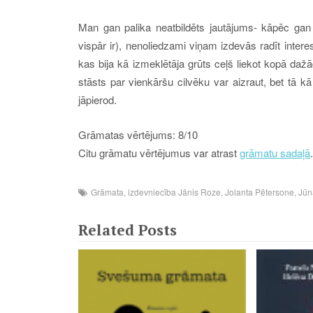
Man gan palika neatbildēts jautājums- kāpēc gan r
vispār ir), nenoliedzami viņam izdevās radīt inter
kas bija kā izmeklētāja grūts ceļš liekot kopā daž
stāsts par vienkāršu cilvēku var aizraut, bet tā kā
jāpierod.
Grāmatas vērtējums: 8/10
Citu grāmatu vērtējumus var atrast
grāmatu sadaļā
.
Grāmata
,
izdevniecība Jānis Roze
,
Jolanta Pētersone
,
Jūn
Related Posts