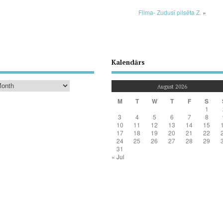
Filma- Zudusī pilsēta Z.
»
Kalendārs
August 2026
M
T
W
T
F
S
1
3
4
5
6
7
8
10
11
12
13
14
15
17
18
19
20
21
22
24
25
26
27
28
29
31
« Jul