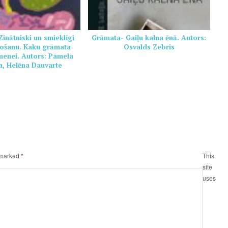
inātniski un smieklīgi
Grāmata- Gaiļu kalna ēnā. Autors:
ošanu. Kaku grāmata
Osvalds Zebris
imenei. Autors: Pamela
, Helēna Dauvarte
e marked
*
This
site
uses