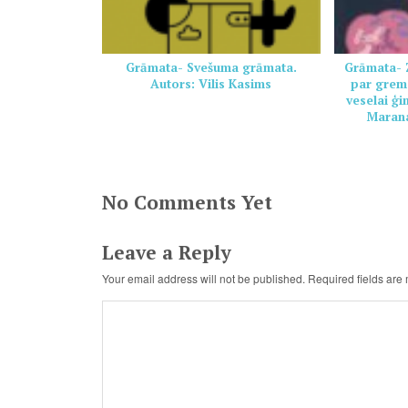
Grāmata- Svešuma grāmata.
Grāmata- Z
Autors: Vilis Kasims
par grem
veselai ģ
Marana
No Comments Yet
Leave a Reply
Your email address will not be published.
Required fields ar