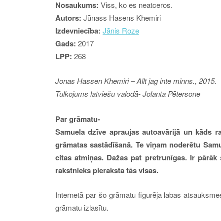
Nosaukums:
Viss, ko es neatceros.
Autors:
Jūnass Hasens Khemiri
Izdevniecība:
Jānis Roze
Gads:
2017
LPP:
268
Jonas Hassen Khemiri – Allt jag inte minns., 2015.
Tulkojums latviešu valodā- Jolanta Pētersone
Par grāmatu-
Samuela dzīve apraujas autoavārijā un kāds r
grāmatas sastādīšanā. Te viņam noderētu Samuel
citas atmiņas. Dažas pat pretrunīgas. Ir pārāk 
rakstnieks pieraksta tās visas.
Internetā par šo grāmatu figurēja labas atsauksmes u
grāmatu izlasītu.