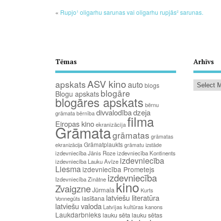
«
Rupjo¹ oligarhu sarunas vai oligarhu rupjās² sarunas.
Tēmas
Arhīvs
ASV kino
apskats
auto
blogs
blogāre
Blogu apskats
blogāres apskats
bērnu
divvalodība
dzeja
grāmata
bērnība
filma
Eiropas kino
ekranizācija
Grāmata
grāmatas
grāmatas
Grāmatplaukts
ekranizācija
grāmatu izstāde
izdevniecība Jānis Roze
izdevniecība Kontinents
izdevniecība
izdevniecība Lauku Avīze
Liesma
izdevniecība Prometejs
izdevniecība
Izdevniecība Zinātne
kino
Zvaigzne
Jūrmala
Kurts
latviešu literatūra
lasīšana
Vonnegūts
latviešu valoda
Latvijas kultūras kanons
Laukdarbnieks
lauku sēta
lauku sētas