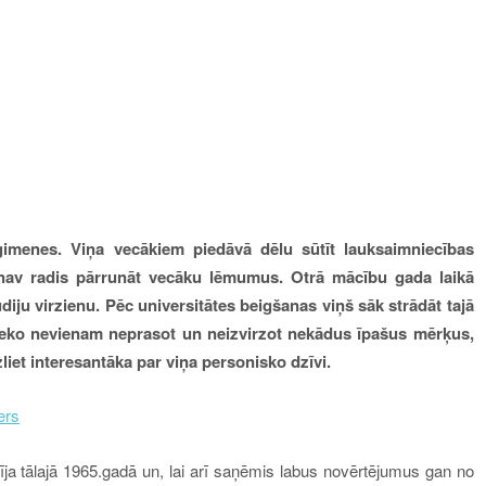
imenes. Viņa vecākiem piedāvā dēlu sūtīt lauksaimniecības
jo nav radis pārrunāt vecāku lēmumus. Otrā mācību gada laikā
diju virzienu. Pēc universitātes beigšanas viņš sāk strādāt tajā
neko nevienam neprasot un neizvirzot nekādus īpašus mērķus,
zliet interesantāka par viņa personisko dzīvi.
ers
tīja tālajā 1965.gadā un, lai arī saņēmis labus novērtējumus gan no