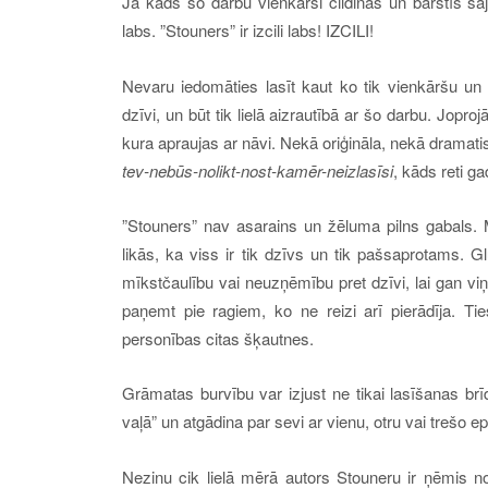
Ja kāds šo darbu vienkārši cildinās un bārstīs sa
labs. ”Stouners” ir izcili labs! IZCILI!
Nevaru iedomāties lasīt kaut ko tik vienkāršu un
dzīvi, un būt tik lielā aizrautībā ar šo darbu. Jopro
kura apraujas ar nāvi. Nekā oriģināla, nekā dramati
tev-nebūs-nolikt-nost-kamēr-neizlasīsi
, kāds reti g
”Stouners” nav asarains un žēluma pilns gabals. 
likās, ka viss ir tik dzīvs un tik pašsaprotams. 
mīkstčaulību vai neuzņēmību pret dzīvi, lai gan v
paņemt pie ragiem, ko ne reizi arī pierādīja. Ties
personības citas šķautnes.
Grāmatas burvību var izjust ne tikai lasīšanas brī
vaļā” un atgādina par sevi ar vienu, otru vai trešo ep
Nezinu cik lielā mērā autors Stouneru ir ņēmis no 