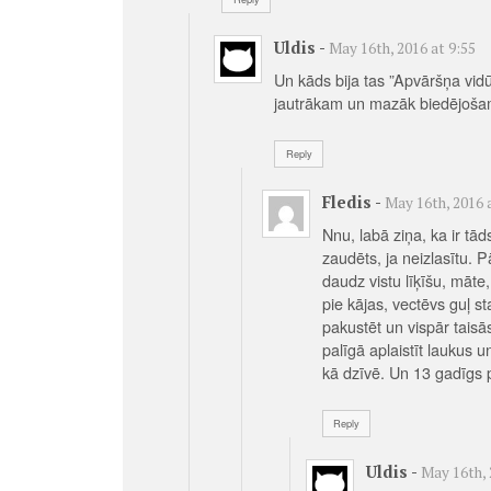
Uldis
-
May 16th, 2016 at 9:55
Un kāds bija tas ”Apvāršņa vidū
jautrākam un mazāk biedējoš
Reply
Fledis
-
May 16th, 2016 
Nnu, labā ziņa, ka ir tā
zaudēts, ja neizlasītu. P
daudz vistu līķīšu, māte,
pie kājas, vectēvs guļ sta
pakustēt un vispār taisās
palīgā aplaistīt laukus 
kā dzīvē. Un 13 gadīgs p
Reply
Uldis
-
May 16th, 