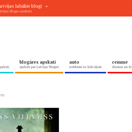
atvijas labākie blogi
tvijas blogu saraksts
blogāres apskati
auto
cemme
apskati
apskati par Latvijas blogāri
notikumi uz lielceļiem
dusmas un kr
.
nts