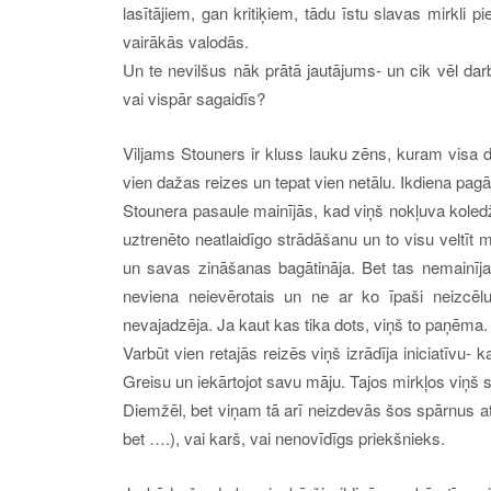
lasītājiem, gan kritiķiem, tādu īstu slavas mirkli pi
vairākās valodās.
Un te nevilšus nāk prātā jautājums- un cik vēl dar
vai vispār sagaidīs?
Viljams Stouners ir kluss lauku zēns, kuram visa d
vien dažas reizes un tepat vien netālu. Ikdiena pa
Stounera pasaule mainījās, kad viņš nokļuva koledžā
uztrenēto neatlaidīgo strādāšanu un to visu veltīt
un savas zināšanas bagātināja. Bet tas nemainīj
neviena neievērotais un ne ar ko īpaši neizcēl
nevajadzēja. Ja kaut kas tika dots, viņš to paņēma. 
Varbūt vien retajās reizēs viņš izrādīja iniciatīv
Greisu un iekārtojot savu māju. Tajos mirkļos viņš 
Diemžēl, bet viņam tā arī neizdevās šos spārnus atv
bet ….), vai karš, vai nenovīdīgs priekšnieks.