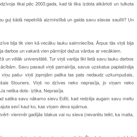
edzīvoja tikai pēc 2003.gada, kad tā tika izdota atkārtoti un tulkota
bu guļ šādā nepelnītā aizmirstībā un gaida savu slavas saulīti? Un
zīve bija tik vien kā vecāku lauku saimniecība. Ārpus tās viņš bija
gāja darbos un vakarā vien pārmijot dažus vārdus ar vecākiem.
 un vēlāk universitātē. Tur viņš varēja likt lietā savu lauku darbos
 mācībām. Savu pasauli viņš pamainīja, savus uzskatus paplašināja
a viņu pašu- viņš joprojām palika tas pats nedaudz uzkumpušais,
ušais Stouners. Viņš no dzīves neko neprasīja, jo viņam neko
Ja netika dots- iztika. Neprasīja.
u- kad satika savu nākamo sievu Edīti, kad redzēja augam savu meitu
sajuta sevī kaut ko, kas viņam deva spārnus.
ērt- vienmēr gadījās blakus vai nu sieva (nevarētu teikt, ka maita,