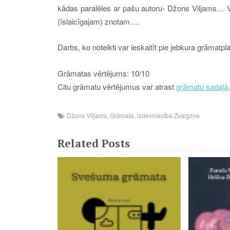
kādas paralēles ar pašu autoru- Džons Viljams… V
(īslaicīgajam) znotam….
Darbs, ko noteikti var ieskaitīt pie jebkura grāmatpla
Grāmatas vērtējums: 10/10
Citu grāmatu vērtējumus var atrast
grāmatu sadaļā
.
Džons Viljams
,
Grāmata
,
izdevniecība Zvaigzne
Related Posts