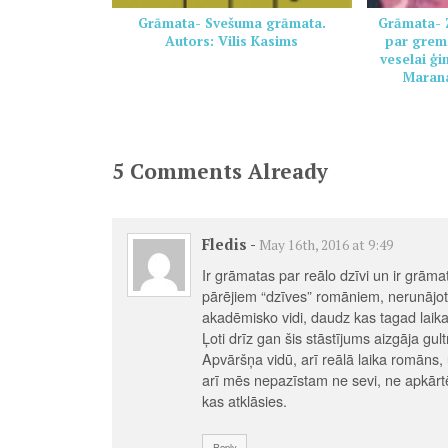
Grāmata- Svešuma grāmata.
Grāmata- Z
Autors: Vilis Kasims
par grem
veselai ģ
Marana
5 Comments Already
Fledis
-
May 16th, 2016 at 9:49
Ir grāmatas par reālo dzīvi un ir grāmata
pārējiem “dzīves” romāniem, nerunājot 
akadēmisko vidi, daudz kas tagad laikam
Ļoti drīz gan šis stāstījums aizgāja gult
Apvāršņa vidū, arī reālā laika romāns,
arī mēs nepazīstam ne sevi, ne apkārt
kas atklāsies.
Reply