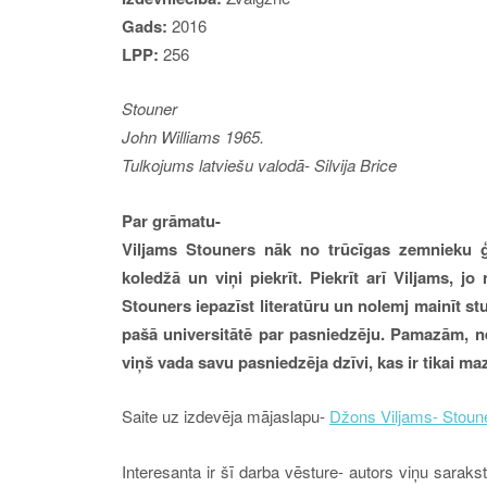
Gads:
2016
LPP:
256
Stouner
John Williams 1965.
Tulkojums latviešu valodā- Silvija Brice
Par grāmatu-
Viljams Stouners nāk no trūcīgas zemnieku ģ
koledžā un viņi piekrīt. Piekrīt arī Viljams, 
Stouners iepazīst literatūru un nolemj mainīt stu
pašā universitātē par pasniedzēju. Pamazām, 
viņš vada savu pasniedzēja dzīvi, kas ir tikai ma
Saite uz izdevēja mājaslapu-
Džons Viljams- Stoun
Interesanta ir šī darba vēsture- autors viņu saraks