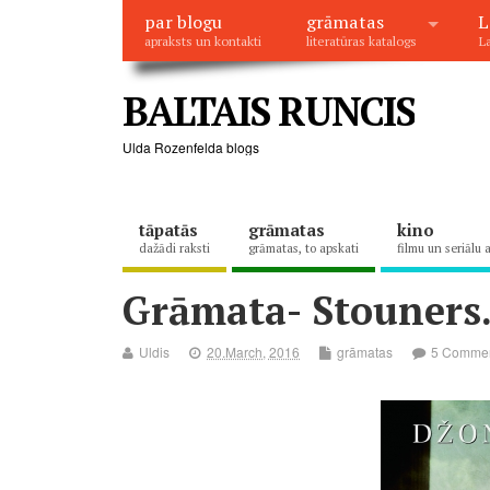
par blogu
grāmatas
L
apraksts un kontakti
literatūras katalogs
La
BALTAIS RUNCIS
Ulda Rozenfelda blogs
tāpatās
grāmatas
kino
dažādi raksti
grāmatas, to apskati
filmu un seriālu 
Grāmata- Stouners
Uldis
20.March, 2016
grāmatas
5 Comme