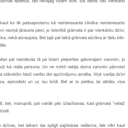
jūsmas epitetus, tad nevajag viņam ticēt. Šis darbs nav vienkārši
 kaut ko tik pašsaprotamu kā neinteresanta cilvēka neinteresanto
jām neziņā jārausta pleci, jo īstenībā grāmata ir par vienkāršu dzīvi,
ska, nekā aizraujoša. Bet tajā pat laikā grāmata aizrāva ar tādu
šito-
adās.
Man pat neizdevās tā pa īstam pieķerties galvenajam varonim, jo
Gluži kā reāla persona. Un ne mirkli nebija doma varonim pārmest
iņa stāvoklim bieži varētu dot apzīmējumu
amēba
. Viņš varēja dzīvi
a, epizodiski un uz īsu brīdi. Bet ar to pietika, lai atklātu viņa
dī, bet, manuprāt, pat vairāk pēc izlasīšanas, kad grāmata ”nelaiž
izodi.
dzīves, bet laikam tas spilgti sajūtošais reālisms, liek vilkt kaut