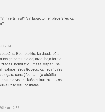
”? Ir vērts lasīt? Vai labāk tomēr pievērsties kam
am?
at 12:24
ds paplāns. Bet neteiktu, ka daudz būtu
ārliecīga karstuma dēļ aiziet bojā ferma,
 izrādās, nemīl tēvu, māsai vispār viss
llī salmos, zirgs tik vecs, ka nevar vairs
 uz galu, suns ģībst, armija atsūtīta
un nozūmē visu atlikušo kukurūzu … viss
uika uz to visu noskatās.
2016 at 12:32