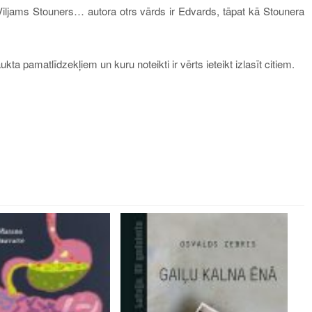
iljams Stouners… autora otrs vārds ir Edvards, tāpat kā Stounera
ukta pamatlīdzekļiem un kuru noteikti ir vērts ieteikt izlasīt citiem.