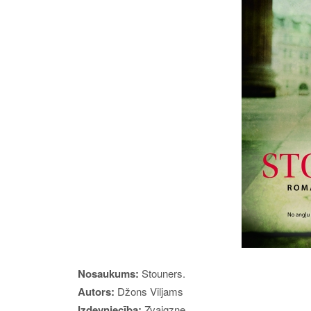
Nosaukums:
Stouners.
Autors:
Džons Viljams
Izdevniecība:
Zvaigzne