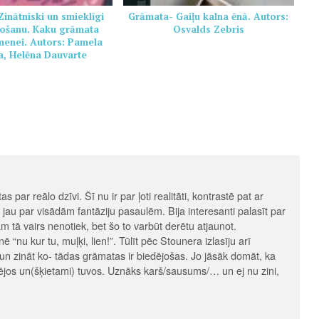
inātniski un smieklīgi
Grāmata- Gaiļu kalna ēnā. Autors:
ošanu. Kaku grāmata
Osvalds Zebris
imenei. Autors: Pamela
, Helēna Dauvarte
s par reālo dzīvi. Šī nu ir par ļoti realitāti, kontrastē pat ar
jau par visādām fantāziju pasaulēm. Bija interesanti palasīt par
 tā vairs nenotiek, bet šo to varbūt derētu atjaunot.
nē “nu kur tu, muļķi, lien!”. Tūlīt pēc Stounera izlasīju arī
 un zināt ko- tādas grāmatas ir biedējošas. Jo jāsāk domāt, ka
ējos un(šķietami) tuvos. Uznāks karš/sausums/… un ej nu zini,