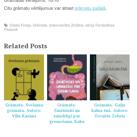
Citu grāmatu vērtējumus var atrast
grāmatu sadaļā
.
Džeks Finejs
,
Grāmata
,
Izdevniecība Zinātne
,
sērija Fantastikas
Pasaulē
Related Posts
Grāmata- Svešuma
Grāmata-
Grāmata- Gaiļu
grāmata. Autors:
Zinātniski un
kalna ēnā. Autors:
Vilis Kasims
smieklīgi par
Osvalds Zebris
gremošanu. Kaku
grāmata veselai
ģimenei. Autors: