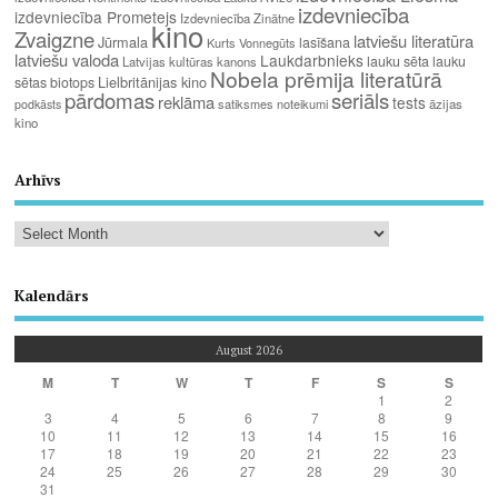
izdevniecība
izdevniecība Prometejs
Izdevniecība Zinātne
kino
Zvaigzne
latviešu literatūra
Jūrmala
lasīšana
Kurts Vonnegūts
latviešu valoda
Laukdarbnieks
lauku sēta
lauku
Latvijas kultūras kanons
Nobela prēmija literatūrā
Lielbritānijas kino
sētas biotops
pārdomas
seriāls
reklāma
tests
satiksmes noteikumi
āzijas
podkāsts
kino
Arhīvs
Kalendārs
August 2026
M
T
W
T
F
S
S
1
2
3
4
5
6
7
8
9
10
11
12
13
14
15
16
17
18
19
20
21
22
23
24
25
26
27
28
29
30
31