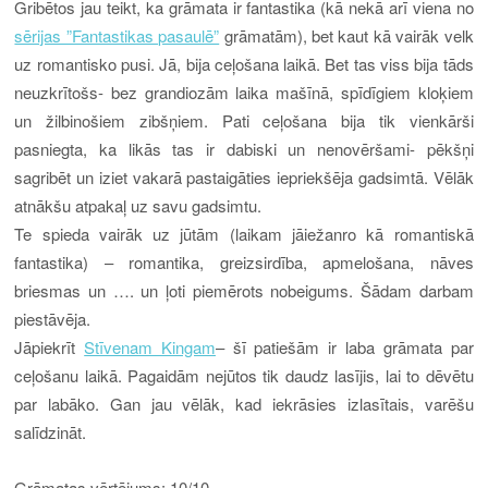
Gribētos jau teikt, ka grāmata ir fantastika (kā nekā arī viena no
sērijas ”Fantastikas pasaulē”
grāmatām), bet kaut kā vairāk velk
uz romantisko pusi. Jā, bija ceļošana laikā. Bet tas viss bija tāds
neuzkrītošs- bez grandiozām laika mašīnā, spīdīgiem kloķiem
un žilbinošiem zibšņiem. Pati ceļošana bija tik vienkārši
pasniegta, ka likās tas ir dabiski un nenovēršami- pēkšņi
sagribēt un iziet vakarā pastaigāties iepriekšēja gadsimtā. Vēlāk
atnākšu atpakaļ uz savu gadsimtu.
Te spieda vairāk uz jūtām (laikam jāiežanro kā romantiskā
fantastika) – romantika, greizsirdība, apmelošana, nāves
briesmas un …. un ļoti piemērots nobeigums. Šādam darbam
piestāvēja.
Jāpiekrīt
Stīvenam Kingam
– šī patiešām ir laba grāmata par
ceļošanu laikā. Pagaidām nejūtos tik daudz lasījis, lai to dēvētu
par labāko. Gan jau vēlāk, kad iekrāsies izlasītais, varēšu
salīdzināt.
Grāmatas vērtējums: 10/10