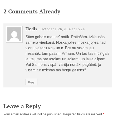
Pamela Marana,
Helēna Dauvarte
2 Comments Already
Fledis
-
October 18th, 2016 at 16:24
Šitas gabals man ar’ patīk. Patiešām- izklausās
samērā vienkārši. Noskaņojies, noskaņojies, tad
vienu vakaru izej- un ir. Bet nu visiem jau
nesanāk, tam pašam Prīnam. Un tad tas mūžīgais
jautājums par ietekmi un sekām, un laika cilpām.
Vai Saimons vispār varēja nonākt pagātnē, ja
viņam tur izdevās tas beigu gājiens?
Reply
Leave a Reply
Your email address will not be published.
Required fields are marked
*