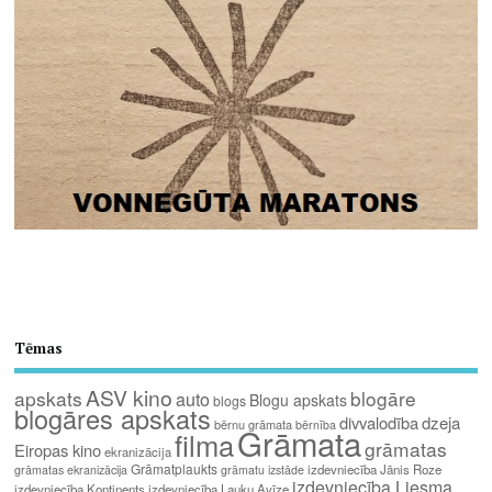
Tēmas
ASV kino
apskats
blogāre
auto
Blogu apskats
blogs
blogāres apskats
divvalodība
dzeja
bērnu grāmata
bērnība
Grāmata
filma
grāmatas
Eiropas kino
ekranizācija
Grāmatplaukts
izdevniecība Jānis Roze
grāmatas ekranizācija
grāmatu izstāde
izdevniecība Liesma
izdevniecība Kontinents
izdevniecība Lauku Avīze