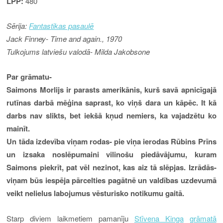
LPP:
480
Sērija:
Fantastikas pasaulē
Jack Finney- Time and again., 1970
Tulkojums latviešu valodā- Milda Jakobsone
Par grāmatu-
Saimons Morlijs ir parasts amerikānis, kurš savā apnicīgajā
rutīnas darbā mēģina saprast, ko viņš dara un kāpēc. It kā
darbs nav slikts, bet iekšā kņud nemiers, ka vajadzētu ko
mainīt.
Un tāda izdevība viņam rodas- pie viņa ierodas Rūbins Prīns
un izsaka noslēpumaini vilinošu piedāvājumu, kuram
Saimons piekrīt, pat vēl nezinot, kas aiz tā slēpjas. Izrādās-
viņam būs iespēja pārcelties pagātnē un valdības uzdevumā
veikt nelielus labojumus vēsturisko notikumu gaitā.
Starp diviem laikmetiem pamanīju
Stīvena Kinga
grāmatā