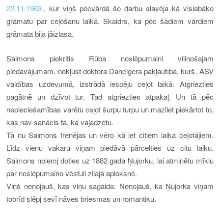
22.11.1963.
, kur viņš pēcvārdā šo darbu slavēja kā vislabāko
grāmatu par ceļošanu laikā. Skaidrs, ka pēc šādiem vārdiem
grāmata bija jāizlasa.
Saimons piekritis Rūba noslēpumaini vilinošajam
piedāvājumam, nokļūst doktora Dancigera pakļautībā, kurš, ASV
valdības uzdevumā, izstrādā iespēju ceļot laikā. Atgriezties
pagātnē un dzīvot tur. Tad atgriezties atpakaļ. Un tā pēc
nepieciešamības varētu ceļot šurpu turpu un mazliet piekārtot to,
kas nav sanācis tā, kā vajadzētu.
Tā nu Saimons trenējas un vēro kā iet citiem laika ceļotājiem.
Līdz vienu vakaru viņam piedāvā pārcelties uz citu laiku.
Saimons nolemj doties uz 1882.gada Ņujorku, lai atminētu mīklu
par noslēpumaino vēstuli zilajā aploksnē.
Viņš nenojauš, kas viņu sagaida. Nenojauš, ka Ņujorka viņam
tobrīd slēpj sevī nāves briesmas un romantiku.