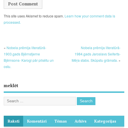
This site uses Akismet to reduce spam.
Learn how your comment data is
processed.
«
Nobela prēmija literatūrā-
Nobela prēmija literatūrā-
1903.gads Bjērnstjerne
1984.gads Jaroslavs Seiferts-
Bjērnsons- Karogi pār pilsētu un
Mēŗa stabs. Skūpstu grāmata.
»
ostu.
meklēt
Raksti
Komentāri
Tēmas
Arhīvs
Kategorijas