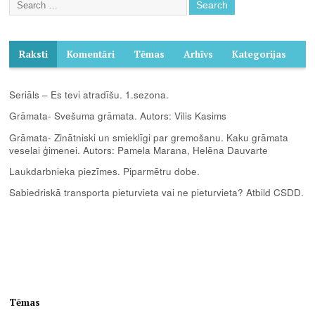
Raksti
Komentāri
Tēmas
Arhīvs
Kategorijas
Seriāls – Es tevi atradīšu. 1.sezona.
Grāmata- Svešuma grāmata. Autors: Vilis Kasims
Grāmata- Zinātniski un smieklīgi par gremošanu. Kaku grāmata
veselai ģimenei. Autors: Pamela Marana, Helēna Dauvarte
Laukdarbnieka piezīmes. Piparmētru dobe.
Sabiedriskā transporta pieturvieta vai ne pieturvieta? Atbild CSDD.
Tēmas