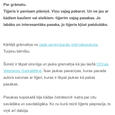
Par grāmatu.
Tīģeris ir pavisam plāniņš. Viņu vajag pabarot. Un ne jau ar
kādiem kauliem vai steikiem- tīģerim vajag pasakas. Jo
labāka un interesantāka pasaka, jo tīģeris kļūst paēdušāks.
Kārtējā grāmatiņa no
gada apņemšanās grāmatsaraksta
.
Turpinu bērnību.
Šoreiz ir tikpat sirsnīga un jauka gramatiņa kā jau lasītā
Džīnas
Vebsteres Garkājtētiņš
. Īsas jaukas pasaciņas, kuras pavada
autora sarunas ar tīģeri, kuras ir tikpat jaukas kā pašas
pasakas.
Pasakas kopskaitā bija kādas četrdesmit- katra par citu
savādāka un savdabīgāka. Ko nu kurā reizē tīģeris pieprasīja, to
viņš arī dabūja.