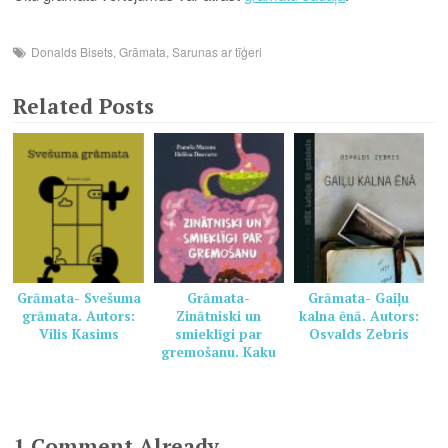
Donalds Bisets
,
Grāmata
,
Sarunas ar tīģeri
Related Posts
Grāmata- Svešuma
Grāmata-
Grāmata- Gaiļu
grāmata. Autors:
Zinātniski un
kalna ēnā. Autors:
Vilis Kasims
smieklīgi par
Osvalds Zebris
gremošanu. Kaku
grāmata veselai
ģimenei. Autors:
Pamela Marana,
Helēna Dauvarte
1 Comment Already