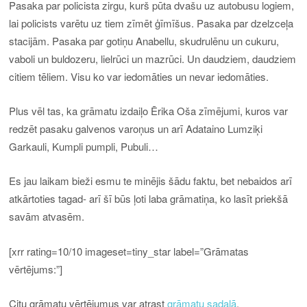
Pasaka par policista zirgu, kurš pūta dvašu uz autobusu logiem,
lai policists varētu uz tiem zīmēt ģīmīšus. Pasaka par dzelzceļa
stacijām. Pasaka par gotiņu Anabellu, skudrulēnu un cukuru,
vaboli un buldozeru, lielrūci un mazrūci. Un daudziem, daudziem
citiem tēliem. Visu ko var iedomāties un nevar iedomāties.
Plus vēl tas, ka grāmatu izdaiļo Ērika Oša zīmējumi, kuros var
redzēt pasaku galvenos varoņus un arī Adataino Lumziķi
Garkauli, Kumpli pumpli, Pubuli…
Es jau laikam bieži esmu te minējis šādu faktu, bet nebaidos arī
atkārtoties tagad- arī šī būs ļoti laba grāmatiņa, ko lasīt priekšā
savām atvasēm.
[xrr rating=10/10 imageset=tiny_star label=”Grāmatas
vērtējums:”]
Citu grāmatu vērtējumus var atrast
grāmatu sadaļā
.