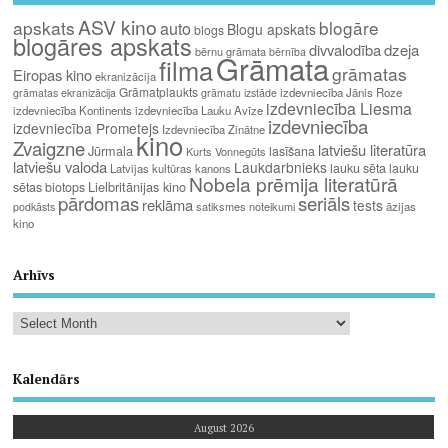
ASV kino
apskats
blogāre
auto
Blogu apskats
blogs
blogāres apskats
divvalodība
dzeja
bērnu grāmata
bērnība
Grāmata
filma
grāmatas
Eiropas kino
ekranizācija
Grāmatplaukts
izdevniecība Jānis Roze
grāmatas ekranizācija
grāmatu izstāde
izdevniecība Liesma
izdevniecība Kontinents
izdevniecība Lauku Avīze
izdevniecība
izdevniecība Prometejs
Izdevniecība Zinātne
kino
Zvaigzne
latviešu literatūra
Jūrmala
lasīšana
Kurts Vonnegūts
latviešu valoda
Laukdarbnieks
lauku sēta
lauku
Latvijas kultūras kanons
Nobela prēmija literatūrā
Lielbritānijas kino
sētas biotops
pārdomas
seriāls
reklāma
tests
satiksmes noteikumi
āzijas
podkāsts
kino
Arhīvs
Kalendārs
August 2026