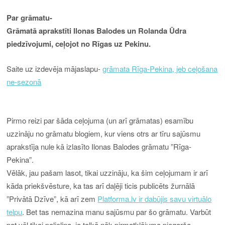
Par grāmatu-
Grāmatā aprakstīti Ilonas Balodes un Rolanda Ūdra
piedzīvojumi, ceļojot no Rīgas uz Pekinu.
Saite uz izdevēja mājaslapu-
grāmata Rīga-Pekina, jeb ceļošana
ne-sezonā
Pirmo reizi par šāda ceļojuma (un arī grāmatas) esamību
uzzināju no grāmatu blogiem, kur viens otrs ar tīru sajūsmu
aprakstīja nule kā izlasīto Ilonas Balodes grāmatu ”Rīga-
Pekina”.
Vēlāk, jau pašam lasot, tikai uzzināju, ka šim ceļojumam ir arī
kāda priekšvēsture, ka tas arī daļēji ticis publicēts žurnālā
”Privātā Dzīve”, kā arī zem
Platforma.lv ir dabūjis savu virtuālo
telpu
. Bet tas nemazina manu sajūsmu par šo grāmatu. Varbūt
pat vēl tikai palielina, jo talkā nāk pirmatklājuma piegarša.