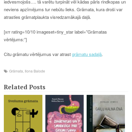
iedvesmojošs…. tā varētu turpināt vēl kādas pāris rindkopas un
neviens apzīmējums tur nebūtu lieks. Grāmata, kura droši var
atrasties grāmatplaukta visredzamākajā daļā.
[xrr rating=10/10 imageset=tiny_star label=”Grāmatas
vērtējums:”]
Citu grāmatu vērtējumus var atrast
grāmatu sadaļā
.
Grāmata
,
Ilona Balode
Related Posts