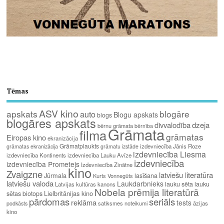
Tēmas
ASV kino
apskats
blogāre
auto
Blogu apskats
blogs
blogāres apskats
divvalodība
dzeja
bērnu grāmata
bērnība
Grāmata
filma
grāmatas
Eiropas kino
ekranizācija
Grāmatplaukts
izdevniecība Jānis Roze
grāmatas ekranizācija
grāmatu izstāde
izdevniecība Liesma
izdevniecība Kontinents
izdevniecība Lauku Avīze
izdevniecība
izdevniecība Prometejs
Izdevniecība Zinātne
kino
Zvaigzne
latviešu literatūra
Jūrmala
lasīšana
Kurts Vonnegūts
latviešu valoda
Laukdarbnieks
lauku sēta
lauku
Latvijas kultūras kanons
Nobela prēmija literatūrā
Lielbritānijas kino
sētas biotops
pārdomas
seriāls
reklāma
tests
satiksmes noteikumi
āzijas
podkāsts
kino