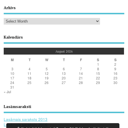
Arhīvs
Kalendārs
August 2026
M
T
W
T
F
S
S
1
2
3
4
5
6
7
8
9
10
11
12
13
14
15
16
17
18
19
20
21
22
23
24
25
26
27
28
29
30
31
« Jul
Lasāmsaraksti
Lasāmais saraksts 2013
Lasāmais saraksts 2016