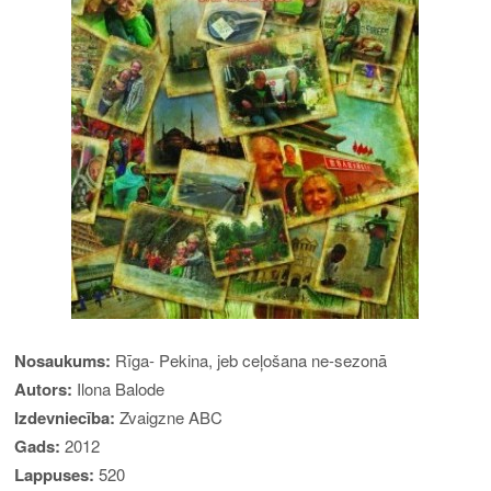
Nosaukums:
Rīga- Pekina, jeb ceļošana ne-sezonā
Autors:
Ilona Balode
Izdevniecība:
Zvaigzne ABC
Gads:
2012
Lappuses:
520