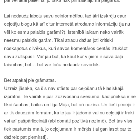
Lai nedaudz labotu savu neinformētību, tad ātri izskrēju caur
ceļotāju blogu kā arī citur internetā atrodamo informāciju (ja nu
vēl ko esmu palaidis garām!?). Īstenībā laikam neko vairāk
neesmu palaidis garām. Tikai atradu dažus ļoti kritiski
noskaņotus cilvēkus, kuri savos komentāros centās iztukšot
savu žultspūsli. Var jau būt, ka kaut kur viņiem ir sava daļa
taisnības, bet… bet var taču nedaudz savādāk.
Bet atpakaļ pie grāmatas.
Uzreiz jāsaka, ka šis nav stāsts par ceļošanu tā klasiskajā
izpratnē. Te vairāk ir par izdzīvošanu svešumā, kad priekšā ir ne
tikai šaubas, bailes un Ilga Māja, bet arī neziņa. Un tieši pēdējā ir
ar tik daudzām formām, ka te jau ir jādomā vai nu ceļotāji ir traki
vai arī pašpārliecināti (abi domāti pozitīvā nozīmē). Bet tas viss
tiek pastumts malā, jo ceļojumam ir mērķis (lai gan lasot par to
dažreiz pat piemirsti).