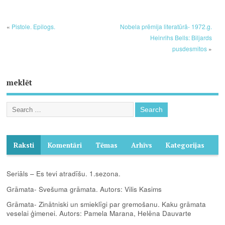
«
Pistole. Epilogs.
Nobela prēmija literatūrā- 1972.g.
Heinrihs Bells: Biljards
pusdesmitos
»
meklēt
Raksti
Komentāri
Tēmas
Arhīvs
Kategorijas
Seriāls – Es tevi atradīšu. 1.sezona.
Grāmata- Svešuma grāmata. Autors: Vilis Kasims
Grāmata- Zinātniski un smieklīgi par gremošanu. Kaku grāmata
veselai ģimenei. Autors: Pamela Marana, Helēna Dauvarte