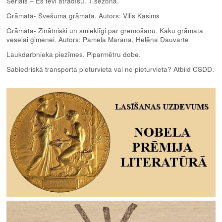
Seriāls – Es tevi atradīšu. 1.sezona.
Grāmata- Svešuma grāmata. Autors: Vilis Kasims
Grāmata- Zinātniski un smieklīgi par gremošanu. Kaku grāmata
veselai ģimenei. Autors: Pamela Marana, Helēna Dauvarte
Laukdarbnieka piezīmes. Piparmētru dobe.
Sabiedriskā transporta pieturvieta vai ne pieturvieta? Atbild CSDD.