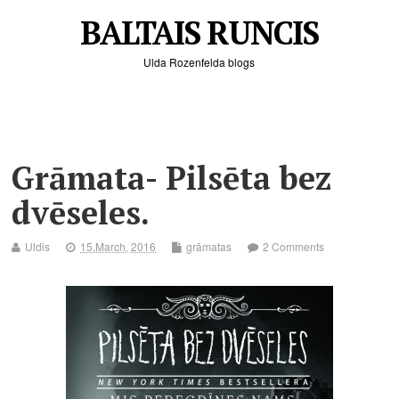
BALTAIS RUNCIS
Ulda Rozenfelda blogs
Grāmata- Pilsēta bez
dvēseles.
Uldis
15.March, 2016
grāmatas
2 Comments