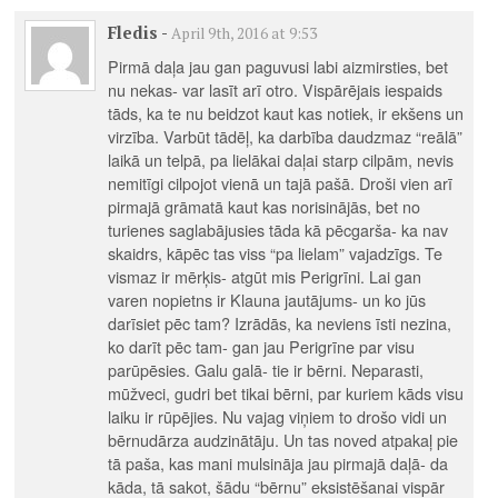
Fledis
-
April 9th, 2016 at 9:53
Pirmā daļa jau gan paguvusi labi aizmirsties, bet
nu nekas- var lasīt arī otro. Vispārējais iespaids
tāds, ka te nu beidzot kaut kas notiek, ir ekšens un
virzība. Varbūt tādēļ, ka darbība daudzmaz “reālā”
laikā un telpā, pa lielākai daļai starp cilpām, nevis
nemitīgi cilpojot vienā un tajā pašā. Droši vien arī
pirmajā grāmatā kaut kas norisinājās, bet no
turienes saglabājusies tāda kā pēcgarša- ka nav
skaidrs, kāpēc tas viss “pa lielam” vajadzīgs. Te
vismaz ir mērķis- atgūt mis Perigrīni. Lai gan
varen nopietns ir Klauna jautājums- un ko jūs
darīsiet pēc tam? Izrādās, ka neviens īsti nezina,
ko darīt pēc tam- gan jau Perigrīne par visu
parūpēsies. Galu galā- tie ir bērni. Neparasti,
mūžveci, gudri bet tikai bērni, par kuriem kāds visu
laiku ir rūpējies. Nu vajag viņiem to drošo vidi un
bērnudārza audzinātāju. Un tas noved atpakaļ pie
tā paša, kas mani mulsināja jau pirmajā daļā- da
kāda, tā sakot, šādu “bērnu” eksistēšanai vispār