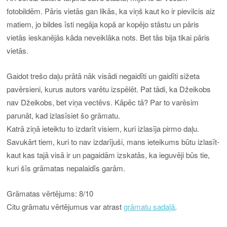
fotobildēm. Pāris vietās gan likās, ka viņš kaut ko ir pievilcis aiz
matiem, jo bildes īsti negāja kopā ar kopējo stāstu un pāris
vietās ieskanējās kāda neveiklāka nots. Bet tās bija tikai pāris
vietās.
Gaidot trešo daļu prātā nāk visādi negaidīti un gaidīti sižeta
pavērsieni, kurus autors varētu izspēlēt. Pat tādi, ka Džeikobs
nav Džeikobs, bet viņa vectēvs. Kāpēc tā? Par to varēsim
parunāt, kad izlasīsiet šo grāmatu.
Katrā ziņā ieteiktu to izdarīt visiem, kuri izlasīja pirmo daļu.
Savukārt tiem, kuri to nav izdarījuši, mans ieteikums būtu izlasīt-
kaut kas tajā visā ir un pagaidām izskatās, ka ieguvēji būs tie,
kuri šīs grāmatas nepalaidīs garām.
Grāmatas vērtējums: 8/10
Citu grāmatu vērtējumus var atrast
grāmatu sadaļā
.