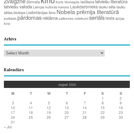
Zvaigzne
latviešu literatūra
Jūrmala
lasīšana
Kurts Vonnegūts
latviešu valoda
Laukdarbnieks
lauku sēta
lauku
Latvijas kultūras kanons
Nobela prēmija literatūrā
Lielbritānijas kino
sētas biotops
pārdomas
seriāls
reklāma
tests
satiksmes noteikumi
āzijas
podkāsts
kino
Arhīvs
Kalendārs
August 2026
M
T
W
T
F
S
S
1
2
3
4
5
6
7
8
9
10
11
12
13
14
15
16
17
18
19
20
21
22
23
24
25
26
27
28
29
30
31
« Jul