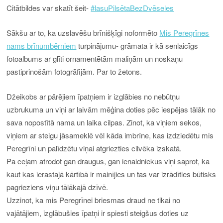
Citātbildes var skatīt šeit-
#lasuPilsētaBezDvēseles
Sākšu ar to, ka uzslavēšu brīnišķīgi noformēto
Mis Peregrīnes
nams brīnumbērniem
turpinājumu- grāmata ir kā senlaicīgs
fotoalbums ar glīti ornamentētām maliņām un noskaņu
pastiprinošām fotogrāfijām. Par to žetons.
Džeikobs ar pārējiem īpatņiem ir izglābies no nebūtņu
uzbrukuma un viņi ar laivām mēģina doties pēc iespējas tālāk no
sava nopostītā nama un laika cilpas. Zinot, ka viņiem sekos,
viņiem ar steigu jāsameklē vēl kāda imbrīne, kas izdziedētu mis
Peregrīni un palīdzētu viņai atgriezties cilvēka izskatā.
Pa ceļam atrodot gan draugus, gan ienaidniekus viņi saprot, ka
kaut kas ierastajā kārtībā ir mainījies un tas var izrādīties būtisks
pagrieziens viņu tālākajā dzīvē.
Uzzinot, ka mis Peregrīnei briesmas draud ne tikai no
vajātājiem, izglābušies īpatņi ir spiesti steigšus doties uz