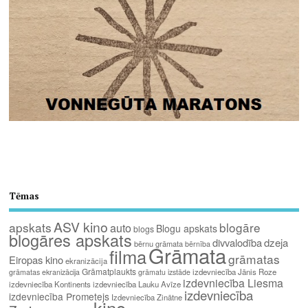
Tēmas
ASV kino
apskats
blogāre
auto
Blogu apskats
blogs
blogāres apskats
divvalodība
dzeja
bērnu grāmata
bērnība
Grāmata
filma
grāmatas
Eiropas kino
ekranizācija
Grāmatplaukts
izdevniecība Jānis Roze
grāmatas ekranizācija
grāmatu izstāde
izdevniecība Liesma
izdevniecība Kontinents
izdevniecība Lauku Avīze
izdevniecība
izdevniecība Prometejs
Izdevniecība Zinātne
kino