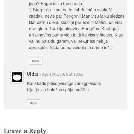
jēga? Pagaidīsim trešo daļu.
:) Starp citu, kaut nu to imbrīni būtu saukuši
citādāk, nevis par Perigrīni! Man visu laiku slēdzas
klāt bērnu dienu stāstiņi par ēzelīti Mafinu un viņa
draugiem. Tur bija pingvīns Perigrīns. Kaut gan-
arī pingvīns putns vien ir, tā ka viss ir štokos. Klau,
vai nu palaidu garām, vai nekur īsti nebija
aprakstīts- kāda putna veidolā tā dāma ir? :)
Reply
Uldis
-
April 9th, 2016 at 10:05
Kaut kāds plēsoņveidīgs vanagpiekūns
bija, ja jau baložus spēja mušīt :)
Reply
Leave a Reply