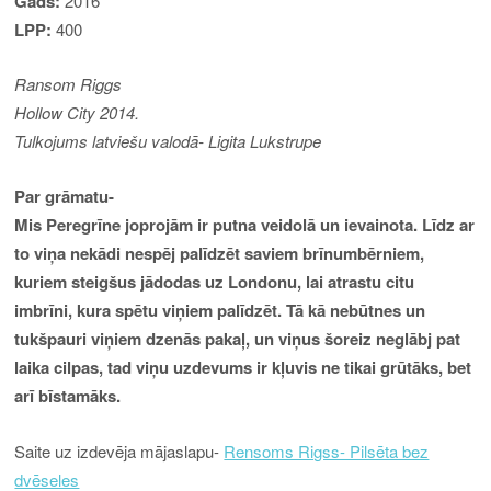
Gads:
2016
LPP:
400
Ransom Riggs
Hollow City 2014.
Tulkojums latviešu valodā- Ligita Lukstrupe
Par grāmatu-
Mis Peregrīne joprojām ir putna veidolā un ievainota. Līdz ar
to viņa nekādi nespēj palīdzēt saviem brīnumbērniem,
kuriem steigšus jādodas uz Londonu, lai atrastu citu
imbrīni, kura spētu viņiem palīdzēt. Tā kā nebūtnes un
tukšpauri viņiem dzenās pakaļ, un viņus šoreiz neglābj pat
laika cilpas, tad viņu uzdevums ir kļuvis ne tikai grūtāks, bet
arī bīstamāks.
Saite uz izdevēja mājaslapu-
Rensoms Rigss- Pilsēta bez
dvēseles