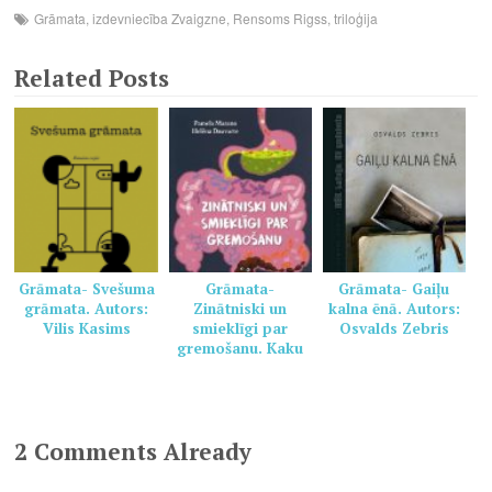
Grāmata
,
izdevniecība Zvaigzne
,
Rensoms Rigss
,
triloģija
Related Posts
Grāmata- Svešuma
Grāmata-
Grāmata- Gaiļu
grāmata. Autors:
Zinātniski un
kalna ēnā. Autors:
Vilis Kasims
smieklīgi par
Osvalds Zebris
gremošanu. Kaku
grāmata veselai
ģimenei. Autors:
Pamela Marana,
Helēna Dauvarte
2 Comments Already