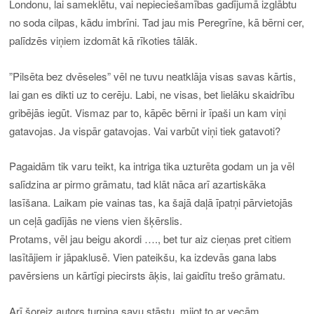
Londonu, lai sameklētu, vai nepieciešamības gadījumā izglābtu
no soda cilpas, kādu imbrīni. Tad jau mis Peregrīne, kā bērni cer,
palīdzēs viņiem izdomāt kā rīkoties tālāk.
”Pilsēta bez dvēseles” vēl ne tuvu neatklāja visas savas kārtis,
lai gan es dikti uz to cerēju. Labi, ne visas, bet lielāku skaidrību
gribējās iegūt. Vismaz par to, kāpēc bērni ir īpaši un kam viņi
gatavojas. Ja vispār gatavojas. Vai varbūt viņi tiek gatavoti?
Pagaidām tik varu teikt, ka intriga tika uzturēta godam un ja vēl
salīdzina ar pirmo grāmatu, tad klāt nāca arī azartiskāka
lasīšana. Laikam pie vainas tas, ka šajā daļā īpatņi pārvietojās
un ceļā gadījās ne viens vien šķērslis.
Protams, vēl jau beigu akordi …., bet tur aiz cieņas pret citiem
lasītājiem ir jāpaklusē. Vien pateikšu, ka izdevās gana labs
pavērsiens un kārtīgi piecirsts āķis, lai gaidītu trešo grāmatu.
Arī šoreiz autors turpina savu stāstu, mijot to ar vecām