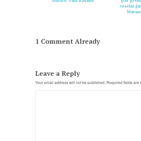
Autors: Vilis Kasims
par grem
veselai ģ
Marana
1 Comment Already
Leave a Reply
Your email address will not be published.
Required fields ar