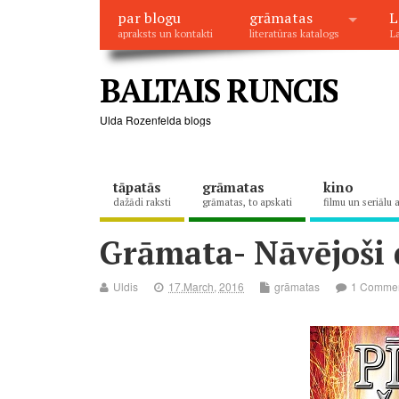
par blogu
grāmatas
L
apraksts un kontakti
literatūras katalogs
La
BALTAIS RUNCIS
Ulda Rozenfelda blogs
tāpatās
grāmatas
kino
dažādi raksti
grāmatas, to apskati
filmu un seriālu 
Grāmata- Nāvējoši 
Uldis
17.March, 2016
grāmatas
1 Comme