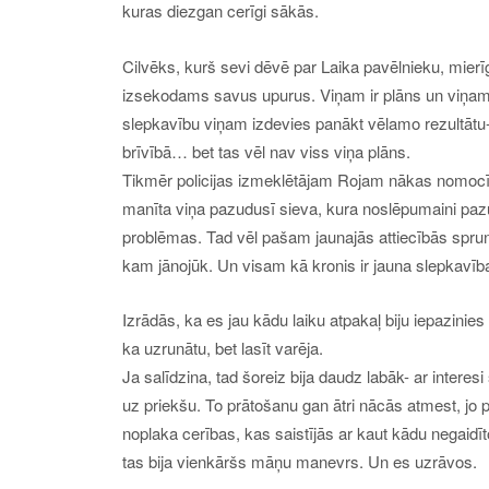
kuras diezgan cerīgi sākās.
Cilvēks, kurš sevi dēvē par Laika pavēlnieku, mie
izsekodams savus upurus. Viņam ir plāns un viņam n
slepkavību viņam izdevies panākt vēlamo rezultātu- po
brīvībā… bet tas vēl nav viss viņa plāns.
Tikmēr policijas izmeklētājam Rojam nākas nomocīt
manīta viņa pazudusī sieva, kura noslēpumaini pa
problēmas. Tad vēl pašam jaunajās attiecībās sprun
kam jānojūk. Un visam kā kronis ir jauna slepkavī
Izrādās, ka es jau kādu laiku atpakaļ biju iepazinies
ka uzrunātu, bet lasīt varēja.
Ja salīdzina, tad šoreiz bija daudz labāk- ar intere
uz priekšu. To prātošanu gan ātri nācās atmest, jo
noplaka cerības, kas saistījās ar kaut kādu negaidī
tas bija vienkāršs māņu manevrs. Un es uzrāvos.