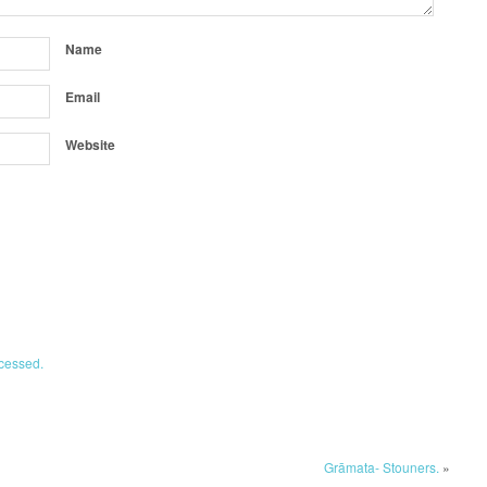
Name
Email
Website
cessed.
Grāmata- Stouners.
»