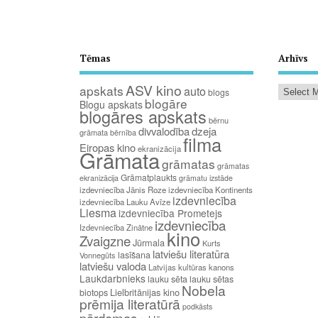
Tēmas
Arhīvs
ASV kino
apskats
auto
blogs
blogāre
Blogu apskats
blogāres apskats
bērnu
divvalodība
dzeja
grāmata
bērnība
filma
Eiropas kino
ekranizācija
Grāmata
grāmatas
grāmatas
Grāmatplaukts
ekranizācija
grāmatu izstāde
izdevniecība Jānis Roze
izdevniecība Kontinents
izdevniecība
izdevniecība Lauku Avīze
Liesma
izdevniecība Prometejs
izdevniecība
Izdevniecība Zinātne
kino
Zvaigzne
Jūrmala
Kurts
latviešu literatūra
lasīšana
Vonnegūts
latviešu valoda
Latvijas kultūras kanons
Laukdarbnieks
lauku sēta
lauku sētas
Nobela
Lielbritānijas kino
biotops
prēmija literatūrā
podkāsts
pārdomas