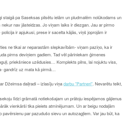
rīgi staigā pa Saseksas pilsētu ielām un pludmalēm nolūkodams un
ekur nav jāsteidzas. Jo viņam laiks ir diezgan. Jau ar pirmo
licija ir apjukusi, prese ir sacelta kājās, viņš joprojām ir
ies ne tikai ar neparastām slepkavībām- viņam paziņo, ka ir
zuda pirms deviņiem gadiem. Tad vēl pāriniekam ģimenes
guļi, priekšniece uzēdusies… Komplekts pilns, lai nojuktu viss,
ba- gandrīz uz mata kā pirmā…
 ar Džeimsa daiļradi – izlasīju viņa
darbu ”Partneri”
. Nevarētu teikt,
si sekoju līdzi grāmatā notiekošajam un prātoju iespējamos gājienus
 pārāk vienkārši tika pieiets atminējumam. Un ar beigu nodaļām
to pavērsienu par pazudušo sievu un autozagļiem. Var jau būt, ka