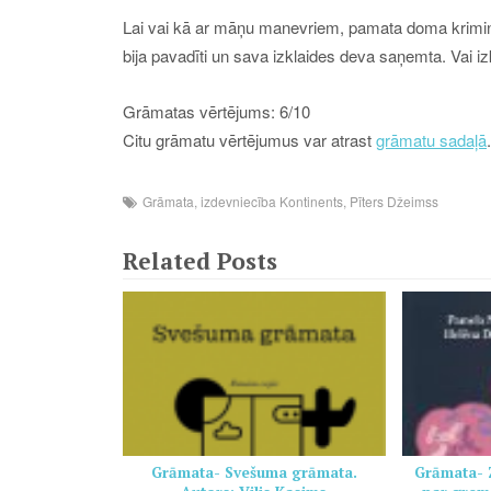
Lai vai kā ar māņu manevriem, pamata doma kriminālaj
bija pavadīti un sava izklaides deva saņemta. Vai iz
Grāmatas vērtējums: 6/10
Citu grāmatu vērtējumus var atrast
grāmatu sadaļā
.
Grāmata
,
izdevniecība Kontinents
,
Pīters Džeimss
Related Posts
Grāmata- Svešuma grāmata.
Grāmata- Z