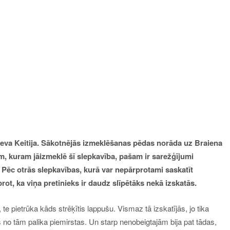
ieva Keitija. Sākotnējās izmeklēšanas pēdas norāda uz Braiena
am, kuram jāizmeklē šī slepkavība, pašam ir sarežģījumi
. Pēc otrās slepkavības, kurā var nepārprotami saskatīt
ot, ka viņa pretinieks ir daudz slīpētāks nekā izskatās.
te pietrūka kāds strēķītis lappušu. Vismaz tā izskatījās, jo tika
 no tām palika piemirstas. Un starp nenobeigtajām bija pat tādas,