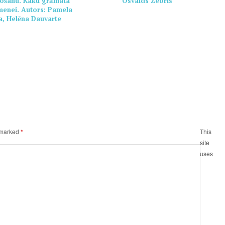
ošanu. Kaku grāmata
Osvalds Zebris
imenei. Autors: Pamela
, Helēna Dauvarte
e marked
*
This
site
uses