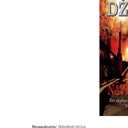
Nosaukums:
Nāvējoši dzīvs.