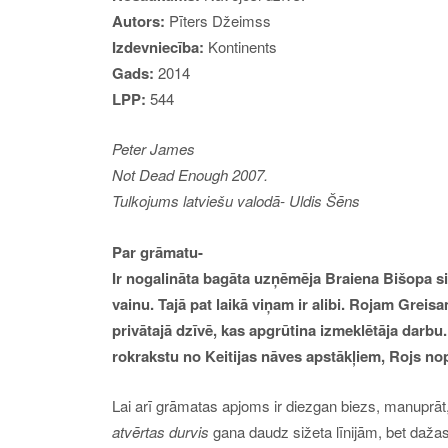
Autors:
Pīters Džeimss
Izdevniecība:
Kontinents
Gads:
2014
LPP:
544
Peter James
Not Dead Enough 2007.
Tulkojums latviešu valodā- Uldis Šēns
Par grāmatu-
Ir nogalināta bagāta uzņēmēja Braiena Bišopa s
vainu. Tajā pat laikā viņam ir alibi. Rojam Greis
privātajā dzīvē, kas apgrūtina izmeklētāja darbu
rokrakstu no Keitijas nāves apstākļiem, Rojs nopr
Lai arī grāmatas apjoms ir diezgan biezs, manuprāt, 
atvērtas durvis
gana daudz sižeta līnijām, bet dažas