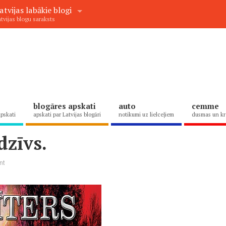
atvijas labākie blogi
tvijas blogu saraksts
blogāres apskati
auto
cemme
apskati
apskati par Latvijas blogāri
notikumi uz lielceļiem
dusmas un kr
dzīvs.
nt