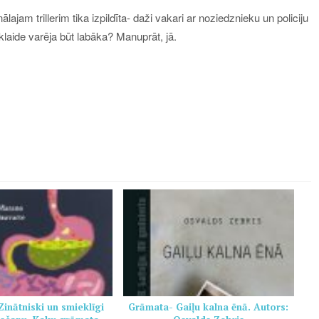
am trillerim tika izpildīta- daži vakari ar noziedznieku un policiju
klaide varēja būt labāka? Manuprāt, jā.
inātniski un smieklīgi
Grāmata- Gaiļu kalna ēnā. Autors: