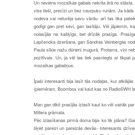
Un neviens mozaīkas gabals nekrita ārā no stāsta. Ja
viss tieši, precīzi un bez caurpuķu runām. Ja kāds bi
nodeva vai neturēja savu vārdu- arī tas tika pateik
godīgi gan pret sevi, gan lasītāju. V
ēl jāpiemin, k
nolasījās ne kašķīgs, bet drīzāk prasīgs. Prasīg
Lapčenoka dzeršana, gan Sandras Veinbergas node
Paula sīkie nažu dūrieni mugurā.
Protams, viņi neb
pozitīvais. Un, ja vēl tas tiek pasniegts ar tikpa
mozaīkas gabaliņus.
Īpaši interesanti bija lasīt tās nodaļas, kur atklājā
(piemēram, Boombox vai kaut kas no RadioSWH la
Man gan dikti prasījās izlasīt kaut ko vēl vairāk par
Millera grāmata.
Pēc izlasīšanas pirmā doma bija- ko tik plāna? Gan 
šķiet pareizi un pareizās devās- interesants dzī