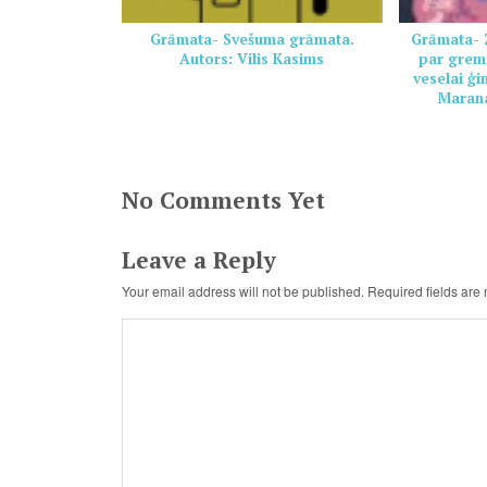
Grāmata- Svešuma grāmata.
Grāmata- Z
Autors: Vilis Kasims
par grem
veselai ģ
Marana
No Comments Yet
Leave a Reply
Your email address will not be published.
Required fields ar