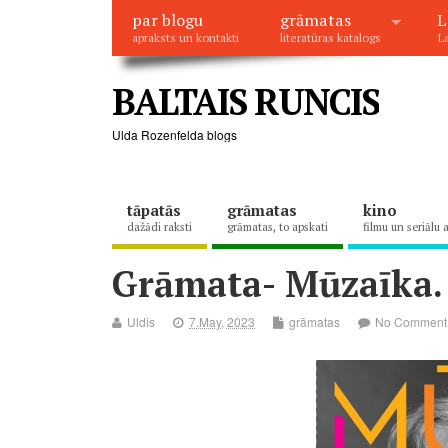
par blogu
grāmatas
L
apraksts un kontakti
literatūras katalogs
La
BALTAIS RUNCIS
Ulda Rozenfelda blogs
tāpatās
grāmatas
kino
dažādi raksti
grāmatas, to apskati
filmu un seriālu 
Grāmata- Mūzaīka. 
Uldis
7.May, 2023
grāmatas
No Comment