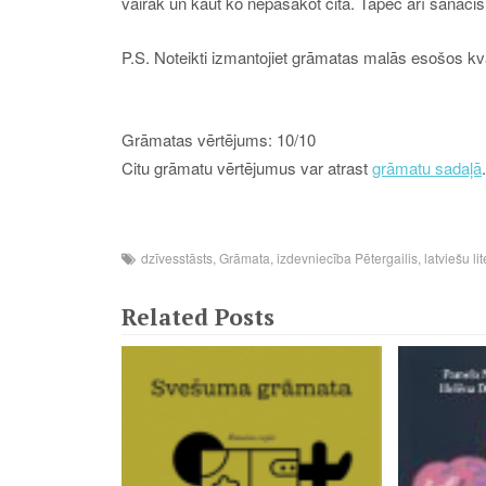
vairāk un kaut ko nepasakot citā. Tāpēc arī sanācis 
P.S. Noteikti izmantojiet grāmatas malās esošos kva
Grāmatas vērtējums: 10/10
Citu grāmatu vērtējumus var atrast
grāmatu sadaļā
.
dzīvesstāsts
,
Grāmata
,
izdevniecība Pētergailis
,
latviešu li
Related Posts