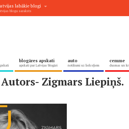
atvijas labākie blogi
tvijas blogu saraksts
blogāres apskati
auto
cemme
apskati
apskati par Latvijas blogāri
notikumi uz lielceļiem
dusmas un kr
Autors- Zigmars Liepiņš.