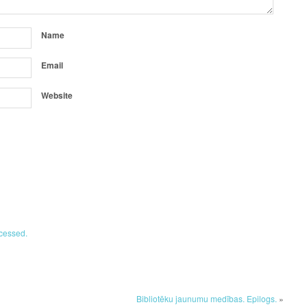
Name
Email
Website
cessed.
Bibliotēku jaunumu medības. Epilogs.
»