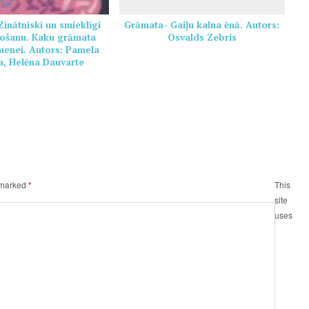
inātniski un smieklīgi
Grāmata- Gaiļu kalna ēnā. Autors:
ošanu. Kaku grāmata
Osvalds Zebris
imenei. Autors: Pamela
, Helēna Dauvarte
e marked
*
This
site
uses