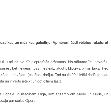
 mozaīkas un mūzikas gabaliņu
.
Apmēram šādi vēlētos raksturot
”.
t tiku arī es pie šīs pieprasītās grāmatas. No sākuma īsti nevarēju
ppuses, bet neviens īpaši nesteidz atdot bibliotēkā pirms laika. Pēc
 kādam savējam (es tāpat darīju). Tad nu tie 20 cilvēki rindā gan jau
a un ir vērts ieteikt un dot citiem lasīt.
m
Liepājā un mācībām Rīgā, līdz
ansambļiem Modo un Opus, un
nodaļu par darbu Operā.