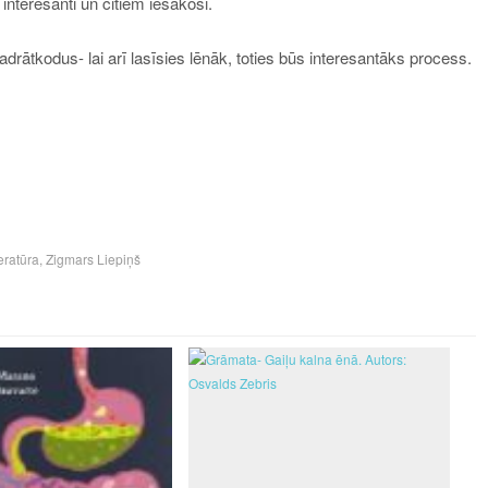
interesanti un citiem iesakoši.
drātkodus- lai arī lasīsies lēnāk, toties būs interesantāks process.
teratūra
,
Zigmars Liepiņš