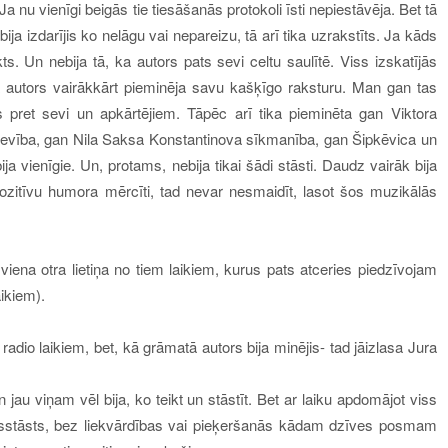
 nu vienīgi beigās tie tiesāšanās protokoli īsti nepiestāvēja. Bet tā
ja izdarījis ko nelāgu vai nepareizu, tā arī tika uzrakstīts. Ja kāds
ts. Un nebija tā, ka autors pats sevi celtu saulītē. Viss izskatījās
a autors v
airākkārt pieminēja savu kašķīgo raksturu. Man gan tas
s pret sevi un apkārtējiem. Tāpēc arī tika pieminēta gan Viktora
vība, gan Nila Saksa Konstantinova sīkmanība, gan Šipkēvica un
ija vienīgie. Un, protams, nebija tikai šādi stāsti. Daudz vairāk bija
t pozitīvu humora mērcīti, tad nevar nesmaidīt, lasot šos muzikālās
s viena otra lietiņa no tiem laikiem, kurus pats atceries piedzīvojam
ikiem).
 radio laikiem, bet, kā grāmatā autors bija minējis- tad jāizlasa Jura
jau viņam vēl bija, ko teikt un stāstīt. Bet ar laiku apdomājot viss
vesstāsts, bez liekvārdības vai pieķeršanās kādam dzīves posmam