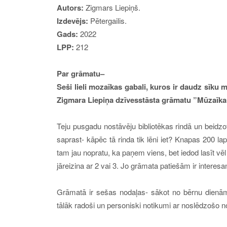
Autor
s
:
Zigmars Liepiņš
.
Izdev
ējs
:
Pētergailis
.
Gads:
202
2
LPP:
212
Par
grāmatu
–
Seši lieli mozaīkas gabali, kuros ir daudz sīku
Zigmara Liepiņa dzīvesstāsta grāmatu ”Mūzaīka
Teju pusgadu nostāvēju bibliotēkas rindā un beidzo
saprast- kāpēc tā rinda tik lēni iet? Knapas 200 la
tam jau nopratu, ka paņem viens, bet iedod lasīt vēl
jāreizina ar 2 vai 3. Jo grāmata patiešām ir interesant
Grāmatā ir sešas nodaļas- sākot no bērnu dienā
tālāk radoši un personiski notikumi ar noslēdzošo 