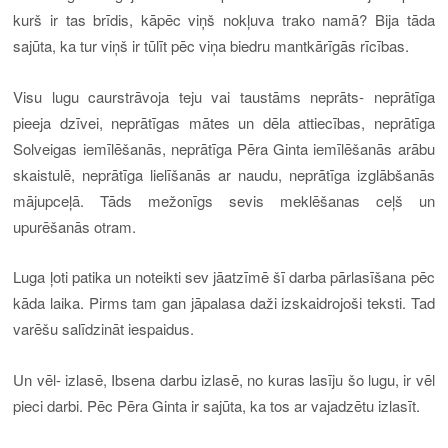
kurš ir tas brīdis, kāpēc viņš nokļuva trako namā? Bija tāda
sajūta, ka tur viņš ir tūlīt pēc viņa biedru mantkārīgās rīcības.
Visu lugu caurstrāvoja teju vai taustāms neprāts- neprātīga
pieeja dzīvei, neprātīgas mātes un dēla attiecības, neprātīga
Solveigas iemīlēšanās, neprātīga Pēra Ginta iemīlēšanās arābu
skaistulē, neprātīga lielīšanās ar naudu, neprātīga izglābšanās
mājupceļā. Tāds mežonīgs sevis meklēšanas ceļš un
upurēšanās otram.
Luga ļoti patika un noteikti sev jāatzīmē šī darba pārlasīšana pēc
kāda laika. Pirms tam gan jāpalasa daži izskaidrojoši teksti. Tad
varēšu salīdzināt iespaidus.
Un vēl- izlasē, Ibsena darbu izlasē, no kuras lasīju šo lugu, ir vēl
pieci darbi. Pēc Pēra Ginta ir sajūta, ka tos ar vajadzētu izlasīt.