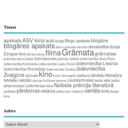
Tēmas
ASV kino
apskats
blogāre
auto
Blogu apskats
blogs
blogāres apskats
divvalodība
dzeja
bērnu grāmata
bērnība
Grāmata
filma
grāmatas
Eiropas kino
ekranizācija
Grāmatplaukts
izdevniecība Jānis Roze
grāmatas ekranizācija
grāmatu izstāde
izdevniecība Liesma
izdevniecība Kontinents
izdevniecība Lauku Avīze
izdevniecība
izdevniecība Prometejs
Izdevniecība Zinātne
kino
Zvaigzne
latviešu literatūra
Jūrmala
lasīšana
Kurts Vonnegūts
latviešu valoda
Laukdarbnieks
lauku sēta
lauku
Latvijas kultūras kanons
Nobela prēmija literatūrā
Lielbritānijas kino
sētas biotops
pārdomas
seriāls
reklāma
tests
satiksmes noteikumi
āzijas
podkāsts
kino
Arhīvs