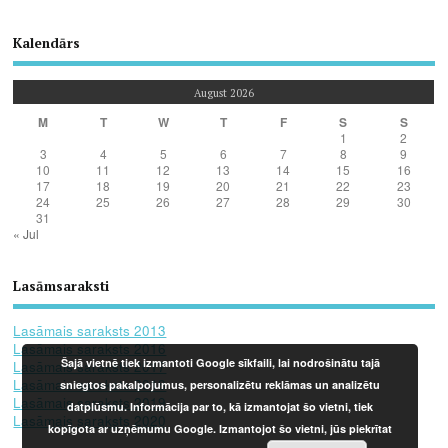
Kalendārs
August 2026
M
T
W
T
F
S
S
1
2
3
4
5
6
7
8
9
10
11
12
13
14
15
16
17
18
19
20
21
22
23
24
25
26
27
28
29
30
31
« Jul
Lasāmsaraksti
Lasāmais saraksts 2013
Lasāmais saraksts 2016
Šajā vietnē tiek izmantoti Google sīkfaili, lai nodrošinātu tajā
Lasāmais saraksts 2017
Lasāmais saraksts 2018
sniegtos pakalpojumus, personalizētu reklāmas un analizētu
Lasāmais saraksts 2019
datplūsmu. Informācija par to, kā izmantojat šo vietni, tiek
Lasāmais saraksts 2020
kopīgota ar uzņēmumu Google. Izmantojot šo vietni, jūs piekrītat