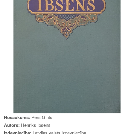
Nosaukums:
Pērs Gints
Autors:
Henriks Ibsens
Izdevniecība:
Latvijas valsts izdevniecība