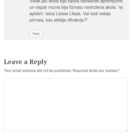
Vēlāk jau skolā bija sīpola lobīšanas apcerējums
un vispār mums bija fizmatu novirziena skola: “ej
apkārt!- teica Lielais Līkais. Vai viņš nebija
pirmais, kas atklāja difrakciju?”
Reply
Leave a Reply
Your email address will not be published.
Required fields are marked
*