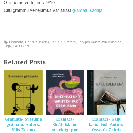
Grāmatas vērtējums: 9/10
Citu grāmatu vērtējumus var atrast
grāmatu sadaļā
.
Grāmata
,
Henriks Ibsens
,
Jānis Akuraters
,
Latvijas Valsts izdevniecība
,
luga
,
Pērs Gints
Related Posts
Grāmata- Svešuma
Grāmata-
Grāmata- Gaiļu
grāmata. Autors:
Zinātniski un
kalna ēnā. Autors:
Vilis Kasims
smieklīgi par
Osvalds Zebris