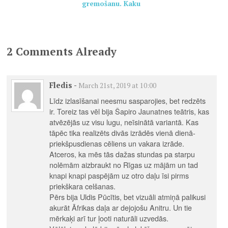
gremošanu. Kaku
grāmata veselai
ģimenei. Autors:
Pamela Marana,
Helēna Dauvarte
2 Comments Already
Fledis
-
March 21st, 2019 at 10:00
Līdz izlasīšanai neesmu sasparojies, bet redzēts
ir. Toreiz tas vēl bija Šapiro Jaunatnes teātris, kas
atvēzējās uz visu lugu, neīsinātā variantā. Kas
tāpēc tika realizēts divās izrādēs vienā dienā-
priekšpusdienas cēliens un vakara izrāde.
Atceros, ka mēs tās dažas stundas pa starpu
nolēmām aizbraukt no Rīgas uz mājām un tad
knapi knapi paspējām uz otro daļu īsi pirms
priekškara celšanas.
Pērs bija Uldis Pūcītis, bet vizuāli atmiņā palikusi
akurāt Āfrikas daļa ar dejojošu Anitru. Un tie
mērkaķi arī tur ļooti naturāli uzvedās.