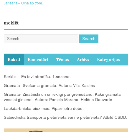
Jensens – Cīņa ap troni.
meklēt
Raksti
Komentāri
Tēmas
Arhīvs
Kategorijas
Seriāls – Es tevi atradīšu. 1.sezona.
Grāmata- Svešuma grāmata. Autors: Vilis Kasims
Grāmata- Zinātniski un smieklīgi par gremošanu. Kaku grāmata
veselai ģimenei. Autors: Pamela Marana, Helēna Dauvarte
Laukdarbnieka piezīmes. Piparmētru dobe.
Sabiedriskā transporta pieturvieta vai ne pieturvieta? Atbild CSDD.