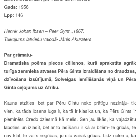
Gads:
1956
Lpp:
146
Henrik Johan Ibsen
– Peer Gynt .,1867.
Tulkojums latviešu valodā- Jānis Akuraters
Par grāmatu-
Dramatiska poēma piecos cēlienos, kurā aprakstīta agrāk
turīga zemnieka atvases Pēra Ginta izraidīšana no draudzes,
dzīvošana izsūtījumā, Solveigas iemīlēšanās viņā un Pēra
Ginta ceļojums uz Āfriku.
Kauns atzīties, bet par Pēru Gintu neko prātīgu nezināju- tik
vien, ka tāda Ibsena luga ir, ka tā ir klasika un, ka Pērs Gints ir
pieminēts Credo dziesmā kā melis. Sen jau likās, ka vajadzētu
laboties un izlasīt, bet ar to lasīšanu ir kā ar bitēm- te gribās, te
nav klāt, te vairs negribās, jo citu vairāk gribās. Līdz nolēmu, ka