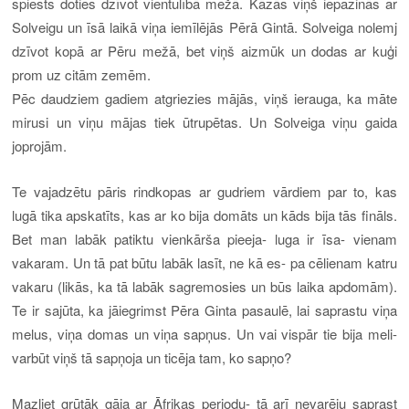
spiests doties dzīvot vientulībā mežā. Kāzās viņš iepazinās ar
Solveigu un īsā laikā viņa iemīlējās Pērā Gintā. Solveiga nolemj
dzīvot kopā ar Pēru mežā, bet viņš aizmūk un dodas ar kuģi
prom uz citām zemēm.
Pēc daudziem gadiem atgriezies mājās, viņš ierauga, ka māte
mirusi un viņu mājas tiek ūtrupētas. Un Solveiga viņu gaida
joprojām.
Te vajadzētu pāris rindkopas ar gudriem vārdiem par to, kas
lugā tika apskatīts, kas ar ko bija domāts un kāds bija tās fināls.
Bet man labāk patiktu vienkārša pieeja- luga ir īsa- vienam
vakaram. Un tā pat būtu labāk lasīt, ne kā es- pa cēlienam katru
vakaru (likās, ka tā labāk sagremosies un būs laika apdomām).
Te ir sajūta, ka jāiegrimst Pēra Ginta pasaulē, lai saprastu viņa
melus, viņa domas un viņa sapņus. Un vai vispār tie bija meli-
varbūt viņš tā sapņoja un ticēja tam, ko sapņo?
Mazliet grūtāk gāja ar Āfrikas periodu- tā arī nevarēju saprast