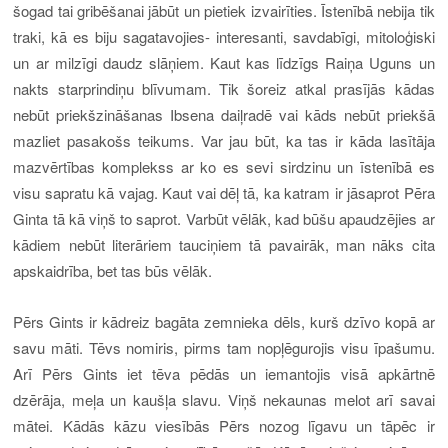
šogad tai gribēšanai jābūt un pietiek izvairīties. Īstenībā nebija tik
traki, kā es biju sagatavojies- interesanti, savdabīgi, mitoloģiski
un ar milzīgi daudz slāņiem. Kaut kas līdzīgs Raiņa Uguns un
nakts starprindiņu blīvumam. Tik šoreiz atkal prasījās kādas
nebūt priekšzināšanas Ibsena daiļradē vai kāds nebūt priekšā
mazliet pasakošs teikums. Var jau būt, ka tas ir kāda lasītāja
mazvērtības komplekss ar ko es sevi sirdzinu un īstenībā es
visu sapratu kā vajag. Kaut vai dēļ tā, ka katram ir jāsaprot Pēra
Ginta tā kā viņš to saprot. Varbūt vēlāk, kad būšu apaudzējies ar
kādiem nebūt literāriem tauciņiem tā pavairāk, man nāks cita
apskaidrība, bet tas būs vēlāk.
Pērs Gints ir kādreiz bagāta zemnieka dēls, kurš dzīvo kopā ar
savu māti. Tēvs nomiris, pirms tam nopļēgurojis visu īpašumu.
Arī Pērs Gints iet tēva pēdās un iemantojis visā apkārtnē
dzērāja, meļa un kaušļa slavu. Viņš nekaunas melot arī savai
mātei. Kādās kāzu viesībās Pērs nozog līgavu un tāpēc ir