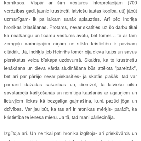
komiksos. Vispār ar šīm vēstures interpretācijām (700
verdzības gadi, ļaunie krustneši, latviešu tautas kopība, utt) jābūt
uzmanīgam- ik pa laikam sanāk aplauzties. Arī pēc Indriķa
hronikas izlasīšanas. Protams, nevar skatīties uz šo darbu tikai
kā neatkarīgu un ticamu vēstures avotu, bet tomēr… te ar tām
zemgaļu varonīgajām cīņām un slikto kristietību ir pavisam
citādāk. Jā, Indriķis jeb Heinrihs tomēr bija dieva kalps un savus
pierakstus veica bīskapa uzdevumā. Skaidrs, ka te krustnešu
ienākšana un dieva vārda sludināšana būs attēlota ”pareizāk”,
bet arī par pārējo nevar piekasīties- ja skatās plašāk, tad var
pamanīt dažādas sakarības un, diemžēl, tā latviešu cilšu
savstarpējā kašķēšanās un nemitīga kaušanās ar ugauņiem un
lietuvjiem liekas kā bezgalīga gaļmašīna, kurā pazūd jēga un
dzīvības. Var jau būt, ka tas arī ir hronikas mērķis- parādīt, ka
kristietība te ienesa mieru. Ja tā, tad mani pārliecināja.
Izglītoja arī.
Un ne tikai pati hronika izglītoja- arī priekšvārds un