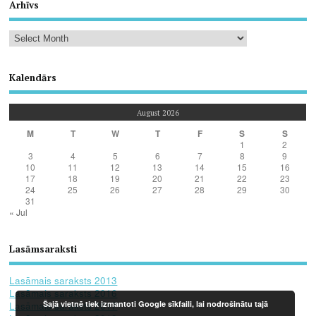
Arhīvs
Kalendārs
August 2026
M
T
W
T
F
S
S
1
2
3
4
5
6
7
8
9
10
11
12
13
14
15
16
17
18
19
20
21
22
23
24
25
26
27
28
29
30
31
« Jul
Lasāmsaraksti
Lasāmais saraksts 2013
Lasāmais saraksts 2016
Šajā vietnē tiek izmantoti Google sīkfaili, lai nodrošinātu tajā
Lasāmais saraksts 2017