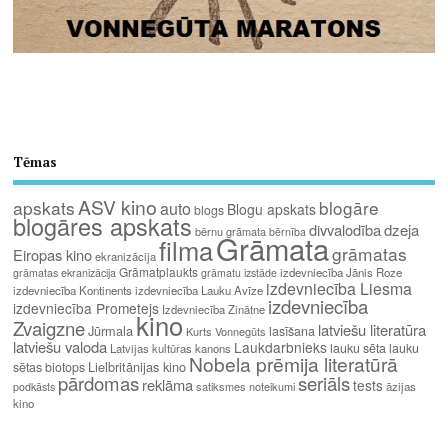
Tēmas
ASV kino
apskats
blogāre
auto
Blogu apskats
blogs
blogāres apskats
divvalodība
dzeja
bērnu grāmata
bērnība
Grāmata
filma
grāmatas
Eiropas kino
ekranizācija
Grāmatplaukts
izdevniecība Jānis Roze
grāmatas ekranizācija
grāmatu izstāde
izdevniecība Liesma
izdevniecība Kontinents
izdevniecība Lauku Avīze
izdevniecība
izdevniecība Prometejs
Izdevniecība Zinātne
kino
Zvaigzne
latviešu literatūra
Jūrmala
lasīšana
Kurts Vonnegūts
latviešu valoda
Laukdarbnieks
lauku sēta
lauku
Latvijas kultūras kanons
Nobela prēmija literatūrā
Lielbritānijas kino
sētas biotops
pārdomas
seriāls
reklāma
tests
satiksmes noteikumi
āzijas
podkāsts
kino