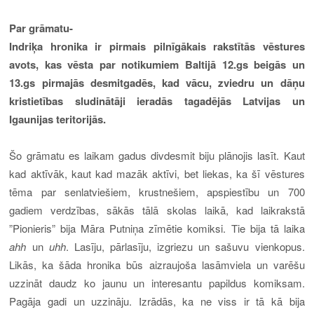
Par grāmatu-
Indriķa hronika ir pirmais pilnīgākais rakstītās vēstures
avots, kas vēsta par notikumiem Baltijā 12.gs beigās un
13.gs pirmajās desmitgadēs, kad vācu, zviedru un dāņu
kristietības sludinātāji ieradās tagadējās Latvijas un
Igaunijas teritorijās
.
Šo grāmatu es laikam gadus divdesmit biju plānojis lasīt. Kaut
kad aktīvāk, kaut kad mazāk aktīvi, bet liekas, ka šī vēstures
tēma par senlatviešiem, krustnešiem, apspiestību un 700
gadiem verdzības, sākās tālā skolas laikā, kad laikrakstā
”Pionieris” bija Māra Putniņa zīmētie komiksi. Tie bija tā laika
ahh
un
uhh
. Lasīju, pārlasīju, izgriezu un sašuvu vienkopus.
Likās, ka šāda hronika būs aizraujoša lasāmviela un varēšu
uzzināt daudz ko jaunu un interesantu papildus komiksam.
Pagāja gadi un uzzināju. Izrādās, ka ne viss ir tā kā bija