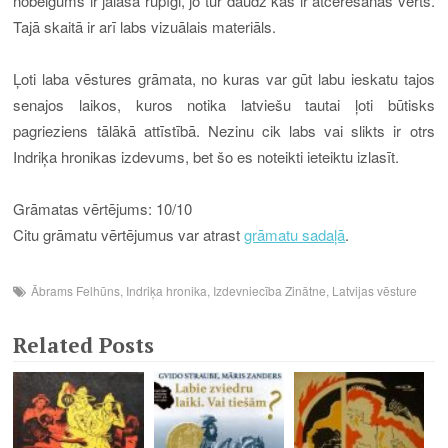
nobeigums ir jālasa rūpīgi, jo tur daudz kas ir atcerēšanās vērts.
Tajā skaitā ir arī labs vizuālais materiāls.
Ļoti laba vēstures grāmata, no kuras var gūt labu ieskatu tajos
senajos laikos, kuros notika latviešu tautai ļoti būtisks
pagrieziens tālākā attīstībā. Nezinu cik labs vai slikts ir otrs
Indriķa hronikas izdevums, bet šo es noteikti ieteiktu izlasīt.
Grāmatas vērtējums: 10/10
Citu grāmatu vērtējumus var atrast
grāmatu sadaļā
.
Ābrams Felhūns
,
Indriķa hronika
,
Izdevniecība Zinātne
,
Latvijas vēsture
Related Posts