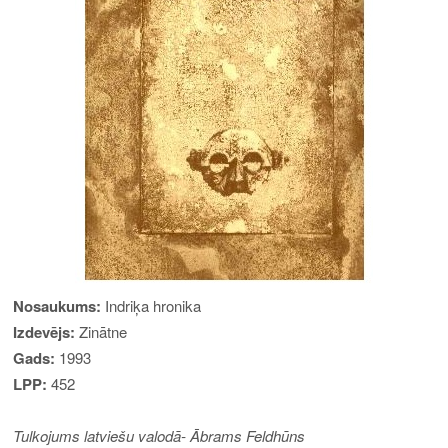
Nosaukums:
Indriķa hronika
Izdev
ējs
:
Zinātne
Gads:
1993
LPP:
452
Tulkojums latviešu valodā-
Ābrams Feldhūns