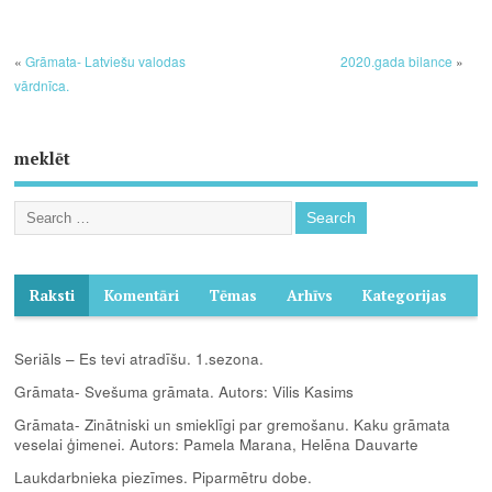
«
Grāmata- Latviešu valodas
2020.gada bilance
»
vārdnīca.
meklēt
Raksti
Komentāri
Tēmas
Arhīvs
Kategorijas
Seriāls – Es tevi atradīšu. 1.sezona.
Grāmata- Svešuma grāmata. Autors: Vilis Kasims
Grāmata- Zinātniski un smieklīgi par gremošanu. Kaku grāmata
veselai ģimenei. Autors: Pamela Marana, Helēna Dauvarte
Laukdarbnieka piezīmes. Piparmētru dobe.