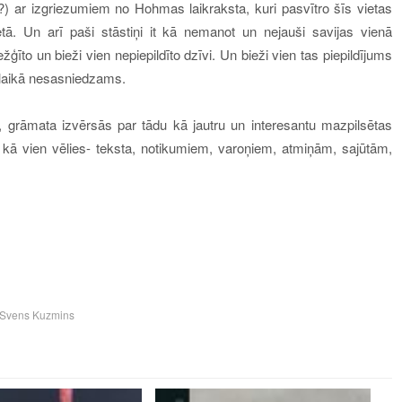
oti?) ar izgriezumiem no Hohmas laikraksta, kuri pasvītro šīs vietas
etā. Un arī paši stāstiņi it kā nemanot un nejauši savijas vienā
ģīto un bieži vien nepiepildīto dzīvi. Un bieži vien tas piepildījums
šā laikā nesasniedzams.
grāmata izvērsās par tādu kā jautru un interesantu mazpilsētas
o kā vien vēlies- teksta, notikumiem, varoņiem, atmiņām, sajūtām,
Svens Kuzmins