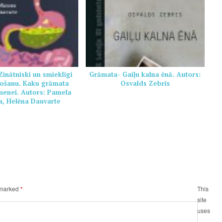
inātniski un smieklīgi
Grāmata- Gaiļu kalna ēnā. Autors:
ošanu. Kaku grāmata
Osvalds Zebris
imenei. Autors: Pamela
, Helēna Dauvarte
e marked
*
This
site
uses