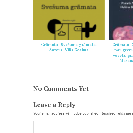
Grāmata- Svešuma grāmata.
Grāmata- Z
Autors: Vilis Kasims
par grem
veselai ģ
Marana
No Comments Yet
Leave a Reply
Your email address will not be published.
Required fields ar