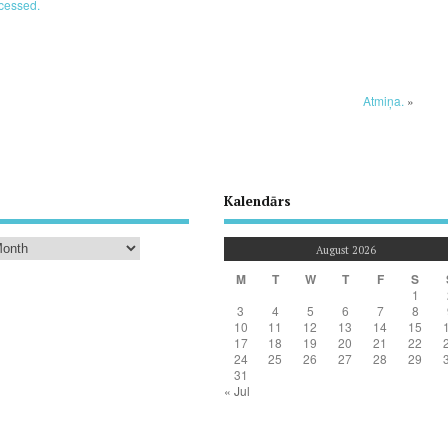
cessed.
Atmiņa.
»
Kalendārs
August 2026
M
T
W
T
F
S
1
3
4
5
6
7
8
10
11
12
13
14
15
17
18
19
20
21
22
24
25
26
27
28
29
31
« Jul