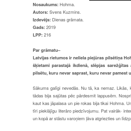
Nosaukums:
Hohma
.
Autor
s
:
Svens Kuzmins
.
Izdev
ējs
:
Dienas grāmata
.
Gads:
20
19
LPP:
216
Par
grāmatu
–
Latvijas rietumos ir neliela piejūras pilsētiņa Ho
šķietami parastajā ikdienā, slēpjas sarežģīta
pilsētu, kuru nevar saprast, kuru nevar pamest u
Sākums galīgi nevedās. Nu tā, ka nemaz. Likās, k
tādas bija sajūtas pēc pārdesmit lappusēm. Nosprie
kaut kas jāpalasa un pie rokas bija tikai Hohma. U
tīri pieklājīgu literāro piedzīvojumu. Pat vairāk- i
un kopā ar stāstu varoņiem ļāva atgriezties un līd