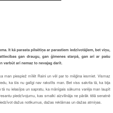
hma. It kā parasta pilsētiņa ar parastiem iedzīvotājiem, bet viņu,
s attiecības gan draugu, gan ģimenes starpā, gan arī ar pašu
n varbūt arī nemaz to nevajag darīt.
a man piespiež mīlēt Raini un vēl par to mēģina iesmiet. Vismaz
du, ka šis nu galīgi nav rakstīts man. Bet viss sakrita tā, ka bija
n tā nu ielasījos un sapratu, ka mānīgais sākums varēja man laupīt
nteresantu piedzīvojumu, kas smalki aizvilināja ne pārāk tēlā senatnē
zpiedzīvot dažus notikumus, dažas reklāmas un dažas atmiņas.