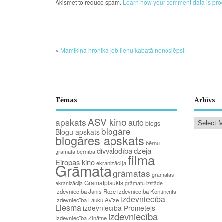
Akismet to reduce spam.
Learn how your comment data is pro
«
Mamikina hronika jeb īlenu kabatā nenoslēpsi.
Tēmas
Arhīvs
ASV kino
apskats
auto
blogs
blogāre
Blogu apskats
blogāres apskats
bērnu
divvalodība
dzeja
grāmata
bērnība
filma
Eiropas kino
ekranizācija
Grāmata
grāmatas
grāmatas
Grāmatplaukts
ekranizācija
grāmatu izstāde
izdevniecība Jānis Roze
izdevniecība Kontinents
izdevniecība
izdevniecība Lauku Avīze
Liesma
izdevniecība Prometejs
izdevniecība
Izdevniecība Zinātne