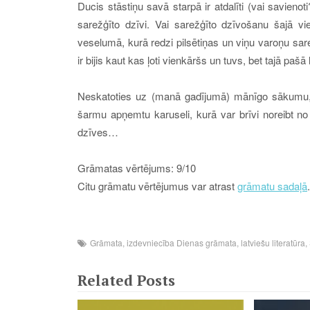
D
ucis stāstiņu savā starpā ir atdalīti (vai savien
sarežģīto dzīvi. Vai sarežģīto dzīvošanu šajā vi
veselumā, kurā redzi pilsētiņas un viņu varoņu sarež
ir bijis kaut kas ļoti vienkāršs un tuvs, bet tajā pa
Neskatoties uz (manā gadījumā) mānīgo sākumu, 
šarmu apņemtu karuseli, kurā
var brīvi noreibt n
dzīves…
Grāmatas vērtējums: 9/10
Citu grāmatu vērtējumus var atrast
grāmatu sadaļā
.
Grāmata
,
izdevniecība Dienas grāmata
,
latviešu literatūra
,
Related Posts