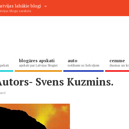
atvijas labākie blogi
tvijas blogu saraksts
blogāres apskati
auto
cemme
apskati
apskati par Latvijas blogāri
notikumi uz lielceļiem
dusmas un kr
utors- Svens Kuzmins.
ent