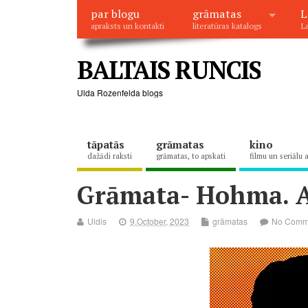
par blogu
grāmatas
L
apraksts un kontakti
literatūras katalogs
La
BALTAIS RUNCIS
Ulda Rozenfelda blogs
tāpatās
grāmatas
kino
dažādi raksti
grāmatas, to apskati
filmu un seriālu 
Grāmata- Hohma. A
Uldis
9.October, 2023
grāmatas
No Comm