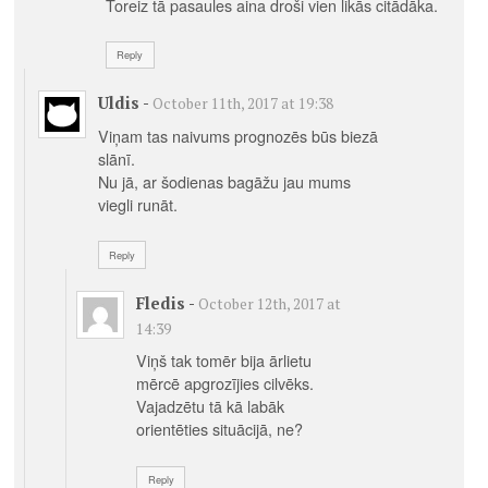
Toreiz tā pasaules aina droši vien likās citādāka.
Reply
Uldis
-
October 11th, 2017 at 19:38
Viņam tas naivums prognozēs būs biezā
slānī.
Nu jā, ar šodienas bagāžu jau mums
viegli runāt.
Reply
Fledis
-
October 12th, 2017 at
14:39
Viņš tak tomēr bija ārlietu
mērcē apgrozījies cilvēks.
Vajadzētu tā kā labāk
orientēties situācijā, ne?
Reply