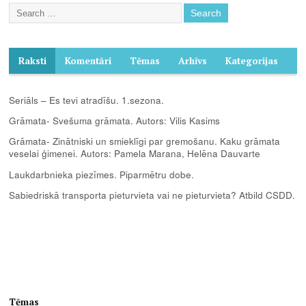
Raksti
Komentāri
Tēmas
Arhīvs
Kategorijas
Seriāls – Es tevi atradīšu. 1.sezona.
Grāmata- Svešuma grāmata. Autors: Vilis Kasims
Grāmata- Zinātniski un smieklīgi par gremošanu. Kaku grāmata
veselai ģimenei. Autors: Pamela Marana, Helēna Dauvarte
Laukdarbnieka piezīmes. Piparmētru dobe.
Sabiedriskā transporta pieturvieta vai ne pieturvieta? Atbild CSDD.
Tēmas