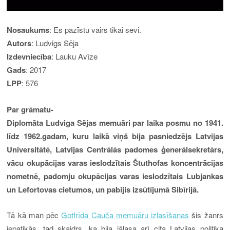
Nosaukums
: Es pazīstu vairs tikai sevi.
Autors
: Ludvigs Sēja
Izdevniecība
: Lauku Avīze
Gads
: 2017
LPP
: 576
Par grāmatu-
Diplomāta Ludviga Sējas memuāri par laika posmu no 1941.
līdz 1962.gadam, kuru laikā viņš bija pasniedzējs Latvijas
Universitātē, Latvijas Centrālās padomes ģenerālsekretārs,
vācu okupācijas varas ieslodzītais Štuthofas koncentrācijas
nometnē, padomju okupācijas varas ieslodzītais Lubjankas
un Lefortovas cietumos, un pabijis izsūtījumā Sibīrijā.
Tā kā man pēc
Gotfrīda Cauča memuāru izlasīšanas
šis žanrs
iepatikās, tad skaidrs, ka bija jālasa arī cita Latvijas politiķa