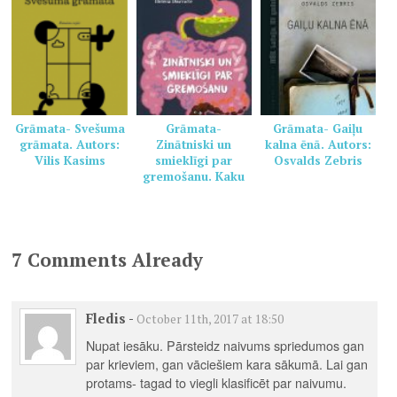
Grāmata- Svešuma
Grāmata-
Grāmata- Gaiļu
grāmata. Autors:
Zinātniski un
kalna ēnā. Autors:
Vilis Kasims
smieklīgi par
Osvalds Zebris
gremošanu. Kaku
grāmata veselai
ģimenei. Autors:
Pamela Marana,
Helēna Dauvarte
7 Comments Already
Fledis
-
October 11th, 2017 at 18:50
Nupat iesāku. Pārsteidz naivums spriedumos gan
par krieviem, gan vāciešiem kara sākumā. Lai gan
protams- tagad to viegli klasificēt par naivumu.