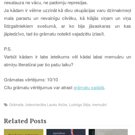
nesalauza ne vācu, ne padomju represijas.
Ja kādam ir vēlme uzzināt kā divu okupācijas varu dzirnakmeņi
mala parastu un nevainīgu cilvēku, kā klājās viņam un viņa
līdzgaitniekiem svešumā, ar ko bija jāsaskaras un kas
jāpiedzīvo, tad šo grāmatu noteikti vajadzētu izlasīt.
P.S.
Varbūt kādam ir labs ieteikums vēl kādai labai memuāru un
atmiņu literatūrai par šo pašu laiku?
Grāmatas vērtējums: 10/10
Citu grāmatu vērtējumus var atrast
grāmatu sadaļā
.
Grāmata
,
izdevniecība Lauku Avīze
,
Ludvigs Sēja
,
memuāri
Related Posts