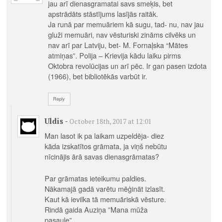
jau arī dienasgramatai savs smeķis, bet
apstrādāts stāstījums lasījās raitāk.
Ja runā par memuāriem kā sugu, tad- nu, nav jau
gluži memuāri, nav vēsturiski zināms cilvēks un
nav arī par Latviju, bet- M. Fornaļska “Mātes
atmiņas”. Polija – Krievija kādu laiku pirms
Oktobra revolūcijas un arī pēc. Ir gan pasen izdota
(1966), bet bibliotēkās varbūt ir.
Reply
Uldis
-
October 18th, 2017 at 12:01
Man lasot ik pa laikam uzpeldēja- diez
kāda izskatītos grāmata, ja viņš nebūtu
nīcinājis ārā savas dienasgrāmatas?
Par grāmatas ieteikumu paldies.
Nākamajā gadā varētu mēģināt izlasīt.
Kaut kā ievilka tā memuāriskā vēsture.
Rindā gaida Auziņa ”Mana mūža
pasaule”.