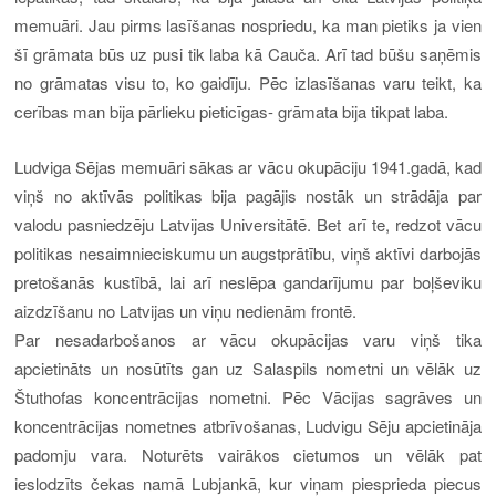
memuāri. Jau pirms lasīšanas nospriedu, ka man pietiks ja vien
šī grāmata būs uz pusi tik laba kā Cauča. Arī tad būšu saņēmis
no grāmatas visu to, ko gaidīju. Pēc izlasīšanas varu teikt, ka
cerības man bija pārlieku pieticīgas- grāmata bija tikpat laba.
Ludviga Sējas memuāri sākas ar vācu okupāciju 1941.gadā, kad
viņš no aktīvās politikas bija pagājis nostāk un strādāja par
valodu pasniedzēju Latvijas Universitātē. Bet arī te, redzot vācu
politikas nesaimnieciskumu un augstprātību, viņš aktīvi darbojās
pretošanās kustībā, lai arī neslēpa gandarījumu par boļševiku
aizdzīšanu no Latvijas un viņu nedienām frontē.
Par nesadarbošanos ar vācu okupācijas varu viņš tika
apcietināts un nosūtīts gan uz Salaspils nometni un vēlāk uz
Štuthofas koncentrācijas nometni. Pēc Vācijas sagrāves un
koncentrācijas nometnes atbrīvošanas, Ludvigu Sēju apcietināja
padomju vara. Noturēts vairākos cietumos un vēlāk pat
ieslodzīts čekas namā Lubjankā, kur viņam piesprieda piecus