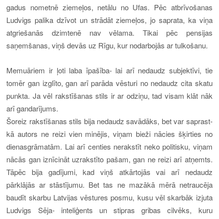
gadus nometnē ziemeļos, netālu no Ufas. Pēc atbrīvošanas
Ludvigs palika dzīvot un strādāt ziemeļos, jo saprata, ka viņa
atgriešanās dzimtenē nav vēlama. Tikai pēc pensijas
saņemšanas, viņš devās uz Rīgu, kur nodarbojās ar tulkošanu.
Memuāriem ir ļoti laba īpašība- lai arī nedaudz subjektīvi, tie
tomēr gan izglīto, gan arī parāda vēsturi no nedaudz cita skatu
punkta. Ja vēl rakstīšanas stils ir ar odziņu, tad visam klāt nāk
arī gandarījums.
Šoreiz rakstīšanas stils bija nedaudz savādāks, bet var saprast-
kā autors ne reizi vien minējis, viņam bieži nācies šķirties no
dienasgrāmatām. Lai arī centies nerakstīt neko politisku, viņam
nācās gan iznīcināt uzrakstīto pašam, gan ne reizi arī atņemts.
Tāpēc bija gadījumi, kad viņš atkārtojās vai arī nedaudz
pārklājās ar stāstījumu. Bet tas ne mazākā mērā netraucēja
baudīt skarbu Latvijas vēstures posmu, kusu vēl skarbāk izjuta
Ludvigs Sēja- inteliģents un stipras gribas cilvēks, kuru