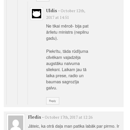
Uldis
-
October 12th,
2017 at 14:51
Ne tikai mērcē- bija pat
ārlietu ministrs (nepilnu
gadu).
Piekrītu, tāda rūdījuma
cilvēkam vajadzēja
augstāku naivuma
slieksni. Laikam jau tā
laika prese, radio un
baumas sagrozīja
galvu.
Reply
Fledis
-
October 17th, 2017 at 12:26
Jāteic, ka otrā daļa man patika labāk par pirmo. Ir