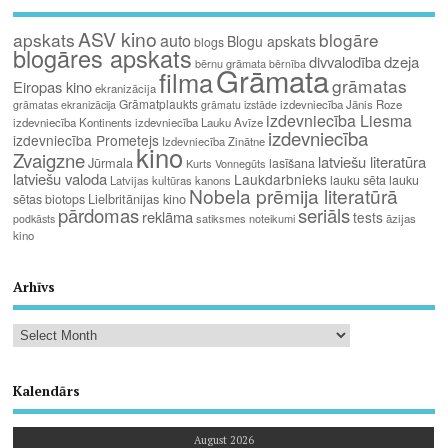
ASV kino
apskats
blogāre
auto
Blogu apskats
blogs
blogāres apskats
divvalodība
dzeja
bērnu grāmata
bērnība
Grāmata
filma
grāmatas
Eiropas kino
ekranizācija
Grāmatplaukts
izdevniecība Jānis Roze
grāmatas ekranizācija
grāmatu izstāde
izdevniecība Liesma
izdevniecība Kontinents
izdevniecība Lauku Avīze
izdevniecība
izdevniecība Prometejs
Izdevniecība Zinātne
kino
Zvaigzne
latviešu literatūra
Jūrmala
lasīšana
Kurts Vonnegūts
latviešu valoda
Laukdarbnieks
lauku sēta
lauku
Latvijas kultūras kanons
Nobela prēmija literatūrā
Lielbritānijas kino
sētas biotops
pārdomas
seriāls
reklāma
tests
satiksmes noteikumi
āzijas
podkāsts
kino
Arhīvs
Kalendārs
August 2026