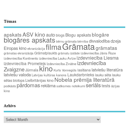
Tēmas
ASV kino
apskats
blogāre
auto
Blogu apskats
blogs
blogāres apskats
divvalodība
dzeja
bērnu grāmata
bērnība
Grāmata
filma
grāmatas
Eiropas kino
ekranizācija
Grāmatplaukts
izdevniecība Jānis Roze
grāmatas ekranizācija
grāmatu izstāde
izdevniecība Liesma
izdevniecība Kontinents
izdevniecība Lauku Avīze
izdevniecība
izdevniecība Prometejs
Izdevniecība Zinātne
kino
Zvaigzne
latviešu literatūra
Jūrmala
lasīšana
Kurts Vonnegūts
latviešu valoda
Laukdarbnieks
lauku sēta
lauku
Latvijas kultūras kanons
Nobela prēmija literatūrā
Lielbritānijas kino
sētas biotops
pārdomas
seriāls
reklāma
tests
satiksmes noteikumi
āzijas
podkāsts
kino
Arhīvs