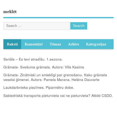
meklēt
Raksti
Komentāri
Tēmas
Arhīvs
Kategorijas
Seriāls – Es tevi atradīšu. 1.sezona.
Grāmata- Svešuma grāmata. Autors: Vilis Kasims
Grāmata- Zinātniski un smieklīgi par gremošanu. Kaku grāmata
veselai ģimenei. Autors: Pamela Marana, Helēna Dauvarte
Laukdarbnieka piezīmes. Piparmētru dobe.
Sabiedriskā transporta pieturvieta vai ne pieturvieta? Atbild CSDD.