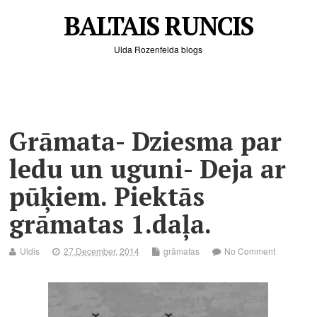
BALTAIS RUNCIS
Ulda Rozenfelda blogs
Grāmata- Dziesma par
ledu un uguni- Deja ar
pūķiem. Piektās
grāmatas 1.daļa.
Uldis
27.December, 2014
grāmatas
No Comment