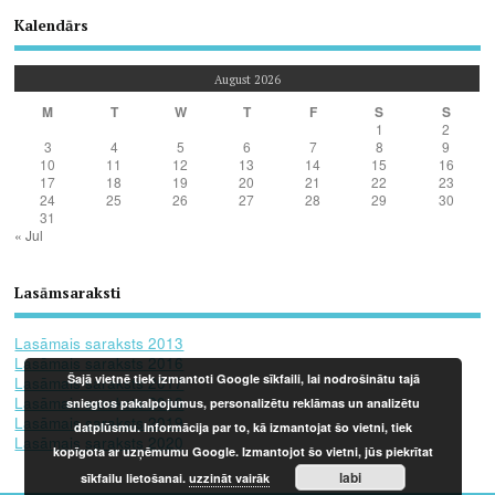
Kalendārs
August 2026
M
T
W
T
F
S
S
1
2
3
4
5
6
7
8
9
10
11
12
13
14
15
16
17
18
19
20
21
22
23
24
25
26
27
28
29
30
31
« Jul
Lasāmsaraksti
Lasāmais saraksts 2013
Lasāmais saraksts 2016
Šajā vietnē tiek izmantoti Google sīkfaili, lai nodrošinātu tajā
Lasāmais saraksts 2017
Lasāmais saraksts 2018
sniegtos pakalpojumus, personalizētu reklāmas un analizētu
Lasāmais saraksts 2019
datplūsmu. Informācija par to, kā izmantojat šo vietni, tiek
Lasāmais saraksts 2020
kopīgota ar uzņēmumu Google. Izmantojot šo vietni, jūs piekrītat
labi
sīkfailu lietošanai.
uzzināt vairāk