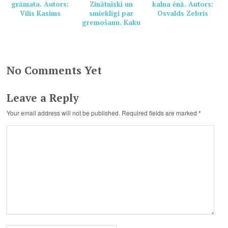
grāmata. Autors:
Zinātniski un
kalna ēnā. Autors:
Vilis Kasims
smieklīgi par
Osvalds Zebris
gremošanu. Kaku
grāmata veselai
ģimenei. Autors:
Pamela Marana,
Helēna Dauvarte
No Comments Yet
Leave a Reply
Your email address will not be published.
Required fields are marked
*