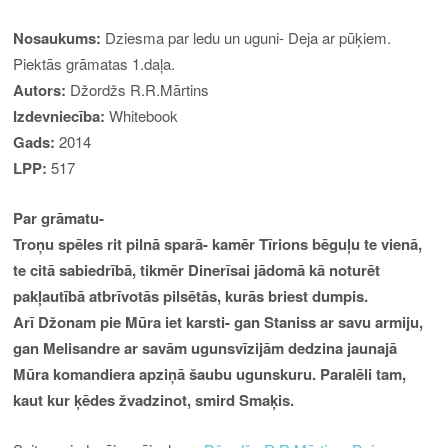
Nosaukums:
Dziesma par ledu un uguni- Deja ar pūķiem.
Piektās grāmatas 1.daļa.
Autors:
Džordžs R.R.Mārtins
Izdevniecība:
Whitebook
Gads:
2014
LPP:
517
Par grāmatu-
Troņu spēles rit pilnā sparā- kamēr Tīrions bēguļu te vienā,
te citā sabiedrībā, tikmēr Dinerīsai jādomā kā noturēt
pakļautībā atbrīvotās pilsētās, kurās briest dumpis.
Arī Džonam pie Mūra iet karsti- gan Staniss ar savu armiju,
gan Melisandre ar savām ugunsvīzijām dedzina jaunajā
Mūra komandiera apziņā šaubu ugunskuru. Paralēli tam,
kaut kur ķēdes žvadzinot, smird Smaķis.