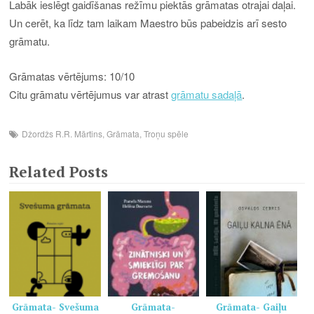
Labāk ieslēgt gaidīšanas režīmu piektās grāmatas otrajai daļai.
Un cerēt, ka līdz tam laikam Maestro būs pabeidzis arī sesto
grāmatu.
Grāmatas vērtējums: 10/10
Citu grāmatu vērtējumus var atrast
grāmatu sadaļā
.
Džordžs R.R. Mārtins
,
Grāmata
,
Troņu spēle
Related Posts
Grāmata- Svešuma
Grāmata-
Grāmata- Gaiļu