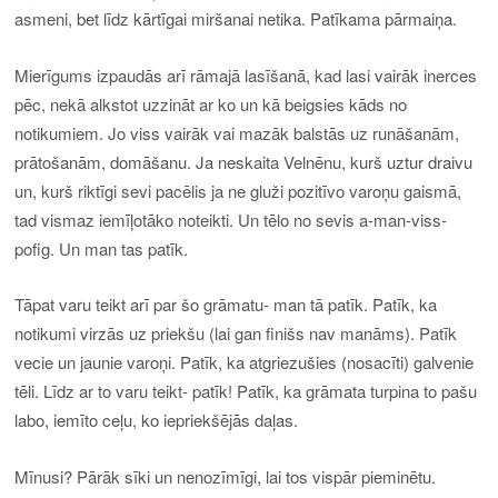
asmeni, bet līdz kārtīgai miršanai netika. Patīkama pārmaiņa.
Mierīgums izpaudās arī rāmajā lasīšanā, kad lasi vairāk inerces
pēc, nekā alkstot uzzināt ar ko un kā beigsies kāds no
notikumiem. Jo viss vairāk vai mazāk balstās uz runāšanām,
prātošanām, domāšanu. Ja neskaita Velnēnu, kurš uztur draivu
un, kurš riktīgi sevi pacēlis ja ne gluži pozitīvo varoņu gaismā,
tad vismaz iemīļotāko noteikti. Un tēlo no sevis a-man-viss-
pofig. Un man tas patīk.
Tāpat varu teikt arī par šo grāmatu- man tā patīk. Patīk, ka
notikumi virzās uz priekšu (lai gan finišs nav manāms). Patīk
vecie un jaunie varoņi. Patīk, ka atgriezušies (nosacīti) galvenie
tēli. Līdz ar to varu teikt- patīk! Patīk, ka grāmata turpina to pašu
labo, iemīto ceļu, ko iepriekšējās daļas.
Mīnusi? Pārāk sīki un nenozīmīgi, lai tos vispār pieminētu.