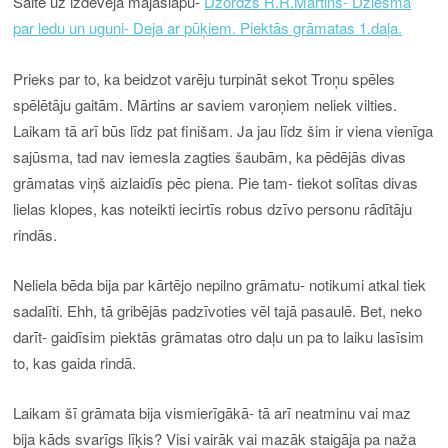
Saite uz izdevēja mājaslapu-
Džordžs R.R.Mārtins- Dziesma
par ledu un uguni- Deja ar pūķiem. Piektās grāmatas 1.daļa.
Prieks par to, ka beidzot varēju turpināt sekot Troņu spēles
spēlētāju gaitām. Mārtins ar saviem varoņiem neliek vilties.
Laikam tā arī būs līdz pat finišam. Ja jau līdz šim ir viena vienīga
sajūsma, tad nav iemesla zagties šaubām, ka pēdējās divas
grāmatas viņš aizlaidīs pēc piena. Pie tam- tiekot solītas divas
lielas klopes, kas noteikti iecirtīs robus dzīvo personu rādītāju
rindās.
Neliela bēda bija par kārtējo nepilno grāmatu- notikumi atkal tiek
sadalīti. Ehh, tā gribējās padzīvoties vēl tajā pasaulē. Bet, neko
darīt- gaidīsim piektās grāmatas otro daļu un pa to laiku lasīsim
to, kas gaida rindā.
Laikam šī grāmata bija vismierīgākā- tā arī neatminu vai maz
bija kāds svarīgs līķis? Visi vairāk vai mazāk staigāja pa naža