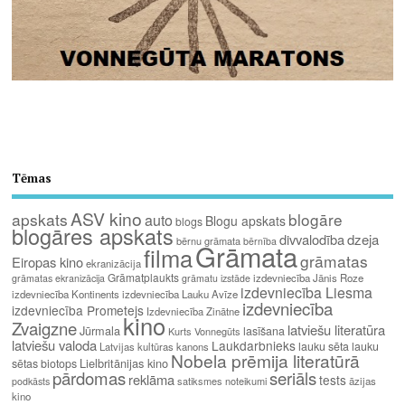
Tēmas
ASV kino
apskats
blogāre
auto
Blogu apskats
blogs
blogāres apskats
divvalodība
dzeja
bērnu grāmata
bērnība
Grāmata
filma
grāmatas
Eiropas kino
ekranizācija
Grāmatplaukts
izdevniecība Jānis Roze
grāmatas ekranizācija
grāmatu izstāde
izdevniecība Liesma
izdevniecība Kontinents
izdevniecība Lauku Avīze
izdevniecība
izdevniecība Prometejs
Izdevniecība Zinātne
kino
Zvaigzne
latviešu literatūra
Jūrmala
lasīšana
Kurts Vonnegūts
latviešu valoda
Laukdarbnieks
lauku sēta
lauku
Latvijas kultūras kanons
Nobela prēmija literatūrā
Lielbritānijas kino
sētas biotops
pārdomas
seriāls
reklāma
tests
satiksmes noteikumi
āzijas
podkāsts
kino