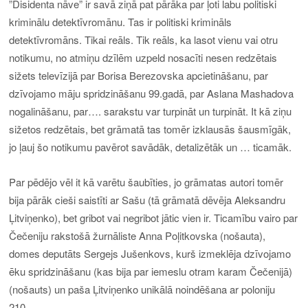
”Disidenta nāve” ir savā ziņā pat pārāka par ļoti labu politiski
kriminālu detektīvromānu. Tas ir politiski krimināls
detektīvromāns. Tikai reāls. Tik reāls, ka lasot vienu vai otru
notikumu, no atmiņu dzīlēm uzpeld nosacīti nesen redzētais
sižets televīzijā par Borisa Berezovska apcietināšanu, par
dzīvojamo māju spridzināšanu 99.gadā, par Aslana Mashadova
nogalināšanu, par…. sarakstu var turpināt un turpināt. It kā ziņu
sižetos redzētais, bet grāmatā tas tomēr izklausās šausmīgāk,
jo ļauj šo notikumu pavērot savādāk, detalizētāk un … ticamāk.
Par pēdējo vēl it kā varētu šaubīties, jo grāmatas autori tomēr
bija pārāk cieši saistīti ar Sašu (tā grāmatā dēvēja Aleksandru
Ļitviņenko), bet gribot vai negribot jātic vien ir. Ticamību vairo par
Čečeniju rakstošā žurnāliste Anna Poļitkovska (nošauta),
domes deputāts Sergejs Jušenkovs, kurš izmeklēja dzīvojamo
ēku spridzināšanu (kas bija par iemeslu otram karam Čečenijā)
(nošauts) un paša Ļitviņenko unikālā noindēšana ar poloniju
210…