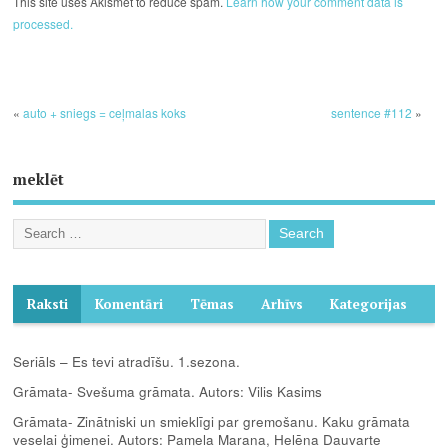
This site uses Akismet to reduce spam.
Learn how your comment data is
processed.
«
auto + sniegs = ceļmalas koks
sentence #112
»
meklēt
Raksti
Komentāri
Tēmas
Arhīvs
Kategorijas
Seriāls – Es tevi atradīšu. 1.sezona.
Grāmata- Svešuma grāmata. Autors: Vilis Kasims
Grāmata- Zinātniski un smieklīgi par gremošanu. Kaku grāmata
veselai ģimenei. Autors: Pamela Marana, Helēna Dauvarte