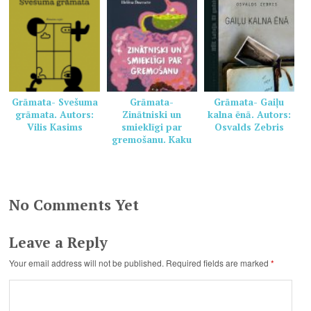
Grāmata- Svešuma
Grāmata-
Grāmata- Gaiļu
grāmata. Autors:
Zinātniski un
kalna ēnā. Autors:
Vilis Kasims
smieklīgi par
Osvalds Zebris
gremošanu. Kaku
grāmata veselai
ģimenei. Autors:
Pamela Marana,
Helēna Dauvarte
No Comments Yet
Leave a Reply
Your email address will not be published.
Required fields are marked
*