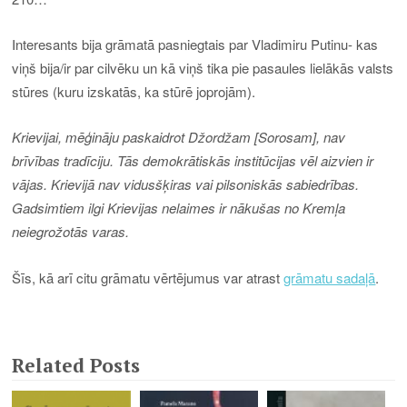
Interesants bija grāmatā pasniegtais par Vladimiru Putinu- kas
viņš bija/ir par cilvēku un kā viņš tika pie pasaules lielākās valsts
stūres (kuru izskatās, ka stūrē joprojām).
Krievijai, mēģināju paskaidrot Džordžam [Sorosam], nav
brīvības tradīciju. Tās demokrātiskās institūcijas vēl aizvien ir
vājas. Krievijā nav vidusšķiras vai pilsoniskās sabiedrības.
Gadsimtiem ilgi Krievijas nelaimes ir nākušas no Kremļa
neiegrožotās varas.
Šīs, kā arī citu grāmatu vērtējumus var atrast
grāmatu sadaļā
.
Related Posts