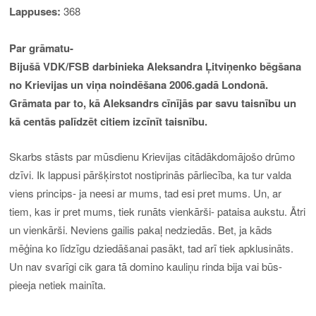
Lappuses:
368
Par grāmatu-
Bijušā VDK/FSB darbinieka Aleksandra Ļitviņenko bēgšana
no Krievijas un viņa noindēšana 2006.gadā Londonā.
Grāmata par to, kā Aleksandrs cīnījās par savu taisnību un
kā centās palīdzēt citiem izcīnīt taisnību.
Skarbs stāsts par mūsdienu Krievijas citādākdomājošo drūmo
dzīvi. Ik lappusi pāršķirstot nostiprinās pārliecība, ka tur valda
viens princips- ja neesi ar mums, tad esi pret mums. Un, ar
tiem, kas ir pret mums, tiek runāts vienkārši- pataisa aukstu. Ātri
un vienkārši. Neviens gailis pakaļ nedziedās. Bet, ja kāds
mēģina ko līdzīgu dziedāšanai pasākt, tad arī tiek apklusināts.
Un nav svarīgi cik gara tā domino kauliņu rinda bija vai būs-
pieeja netiek mainīta.