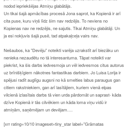
nodod iepriekšējas Atmiņu glabātājs.
Un tikai šajā apmācības procesā Jona saprot, ka Kopienā ir arī
cita puse, kuru viņš līdz šim nav redzējis. To neviens no
Kopienas nav ne redzējis, ne sajutis. Tikai Atmiņu glabātāji. Un
ja esi nokļuvis šajā pusē, tad atpakaļceļa vairs nav.
Nešaubos, ka ”Devēju” noteikti varēja uzrakstīt arī biezāku un
nenieka nezaudētu no tā interesantuma. Tāpat noteikti var
piekrist, ka šis darbs iedvesmoja un vēl iedvesmos citus autorus
uz brīnišķīgiem nākotnes fantastikas darbiem. Jo Luisa Lorija ir
spējusi radīt auglīgu augsni no kā smelties labus paraugus gan
citiem rakstniekiem, gan arī lasītājiem, kuriem vienā elpas
vilcienā izlasītais darbs tā vien urda pārdomāt un saprast- kāda
dzīve Kopienā ir tās cilvēkiem un kāda loma viņu vidū ir
atmiņām, saņēmējam un devējam….
[xrr rating=10/10 imageset=tiny_star label=”Grāmatas