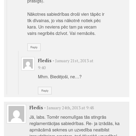
prasīgs).
Nākotnes sabiedrības droši vien tāpēc ir
tik dīvainas, jo viss nākotnē notiek pēc
kara. Un neviens pēc tam pa vecam
vairs negribēs dzīvot. Vai nemācēs.
Reply
Fledis
-
January 21st, 2013 at
9:40
Mhm. Biedējoši, ne…?
Reply
Fledis
-
January 24th, 2013 at 9:48
Jā, labs. Tomēr neomulīgas tās stingrās
reglamentācijas sabiedrības. Re- ja izrādās, ka
apmācāmā sekmes un uzvedība neatbilst
izraudzītajam amatam, tad jākoriģē uzvedība!