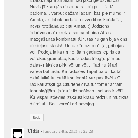
Nevis jāizraugās cits amats. Lai gan… ja tā
padomā… varbūt dažam labam, kas pie mums ir
Amatā, arī labāk noderētu uzvedības korekcija,
nevis rotēšana uz citu Amatu :) Jēdziens
‘atbrīvošana’ uzreiz atsauca atmiņā Ātrās
mazgāšanas kombinātu (Uh, tas nu gan bija viens
biedējošs stāsts!) Un par “mazumu”- jā, gribējās
vēl. Pēdējā laikā tīri netīšām gadījies iepirkties
vairākās grāmatās, kas izrādās triloģiju pirmās
daļas- nāksies pirkt vēl un vēl… Tad nu šī arī
varēja būt tāda. Kā radusies Tāpatība un kā tai
pašā laikā tai pašā kontinentā var pastāvēt arī
radikāli atšķirīga Cituriene? Kā tur tomēr ar tām
tehnoloģijām- ja jau ir lidmašīnas, tad kas ir vēl?
Kā vispār izdevies izskaust krāsu redzi un mūzikas
dzirdi utt. Bet- varbūt arī nevajag…
Reply
Uldis
-
January 24th, 2013 at 22:28