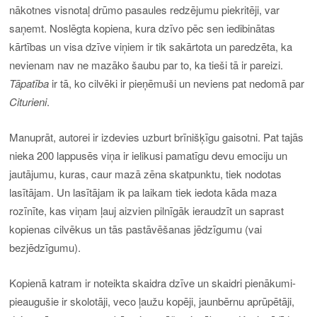
nākotnes visnotaļ drūmo pasaules redzējumu piekritēji, var
saņemt. Noslēgta kopiena, kura dzīvo pēc sen iedibinātas
kārtības un visa dzīve viņiem ir tik sakārtota un paredzēta, ka
nevienam nav ne mazāko šaubu par to, ka tieši tā ir pareizi.
Tāpatība
ir tā, ko cilvēki ir pieņēmuši un neviens pat nedomā par
Citurieni
.
Manuprāt, autorei ir izdevies uzburt brīnišķīgu gaisotni. Pat tajās
nieka 200 lappusēs viņa ir ielikusi pamatīgu devu emociju un
jautājumu, kuras, caur mazā zēna skatpunktu, tiek nodotas
lasītājam. Un lasītājam ik pa laikam tiek iedota kāda maza
rozīnīte, kas viņam ļauj aizvien pilnīgāk ieraudzīt un saprast
kopienas cilvēkus un tās pastāvēšanas jēdzīgumu (vai
bezjēdzīgumu).
Kopienā katram ir noteikta skaidra dzīve un skaidri pienākumi-
pieaugušie ir skolotāji, veco ļaužu kopēji, jaunbērnu aprūpētāji,