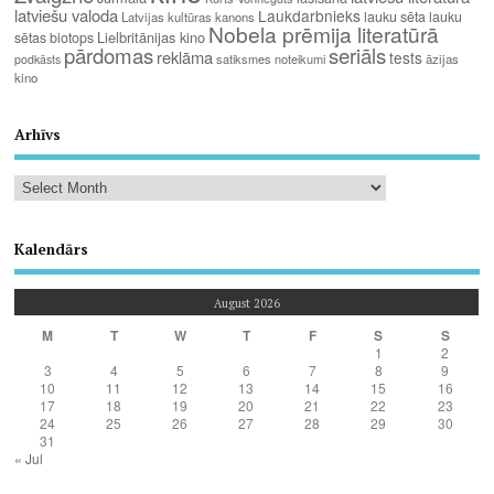
latviešu valoda
Laukdarbnieks
lauku sēta
lauku
Latvijas kultūras kanons
Nobela prēmija literatūrā
Lielbritānijas kino
sētas biotops
pārdomas
seriāls
reklāma
tests
satiksmes noteikumi
āzijas
podkāsts
kino
Arhīvs
Kalendārs
August 2026
M
T
W
T
F
S
S
1
2
3
4
5
6
7
8
9
10
11
12
13
14
15
16
17
18
19
20
21
22
23
24
25
26
27
28
29
30
31
« Jul