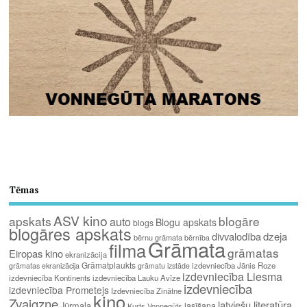
Tēmas
ASV kino
apskats
blogāre
auto
Blogu apskats
blogs
blogāres apskats
divvalodība
dzeja
bērnu grāmata
bērnība
Grāmata
filma
grāmatas
Eiropas kino
ekranizācija
Grāmatplaukts
izdevniecība Jānis Roze
grāmatas ekranizācija
grāmatu izstāde
izdevniecība Liesma
izdevniecība Kontinents
izdevniecība Lauku Avīze
izdevniecība
izdevniecība Prometejs
Izdevniecība Zinātne
kino
Zvaigzne
latviešu literatūra
Jūrmala
lasīšana
Kurts Vonnegūts