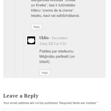
un Kreiks”, kas ir futūristisko
trilleru “creme de la creme”.
Iesaku, kaut vai salīdzināšanai.
Reply
Uldis
-
December
22nd, 2013 at 9:22
Paldies par ieteikumu.
Mēģināšu piefiksēt (un
izlasīt).
Reply
Leave a Reply
Your email address will not be published.
Required fields are marked
*