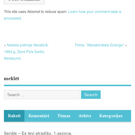
This site uses Akismet to reduce spam.
Learn how your comment data is
processed.
«
Nobela prēmija literatūrā-
Filma- ”Atsvabinātais Džango”
»
1964.g. Žans Pols Sartrs:
Nelabums
meklēt
Raksti
Komentāri
Tēmas
Arhīvs
Kategorijas
Seriāls – Es tevi atradīšu. 1.sezona.