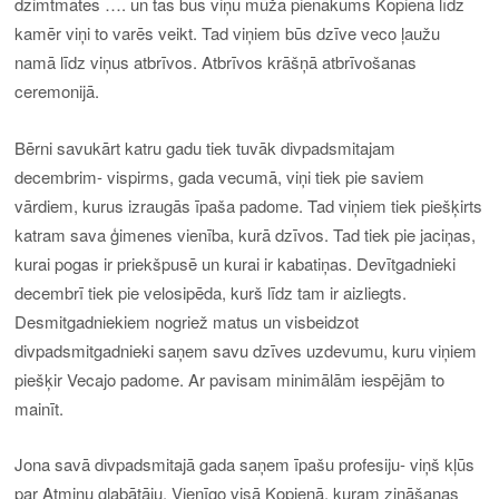
dzimtmātes …. un tas būs viņu mūža pienākums Kopienā līdz
kamēr viņi to varēs veikt. Tad viņiem būs dzīve veco ļaužu
namā līdz viņus atbrīvos. Atbrīvos krāšņā atbrīvošanas
ceremonijā.
Bērni savukārt katru gadu tiek tuvāk divpadsmitajam
decembrim- vispirms, gada vecumā, viņi tiek pie saviem
vārdiem, kurus izraugās īpaša padome. Tad viņiem tiek piešķirts
katram sava ģimenes vienība, kurā dzīvos. Tad tiek pie jaciņas,
kurai pogas ir priekšpusē un kurai ir kabatiņas. Devītgadnieki
decembrī tiek pie velosipēda, kurš līdz tam ir aizliegts.
Desmitgadniekiem nogriež matus un visbeidzot
divpadsmitgadnieki saņem savu dzīves uzdevumu, kuru viņiem
piešķir Vecajo padome. Ar pavisam minimālām iespējām to
mainīt.
Jona savā divpadsmitajā gada saņem īpašu profesiju- viņš kļūs
par Atmiņu glabātāju. Vienīgo visā Kopienā, kuram zināšanas