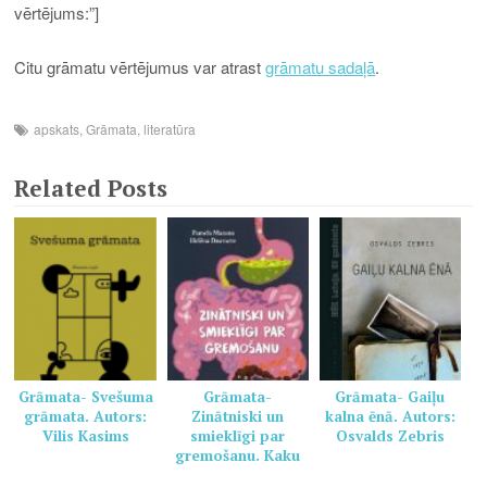
vērtējums:”]
Citu grāmatu vērtējumus var atrast
grāmatu sadaļā
.
apskats
,
Grāmata
,
literatūra
Related Posts
Grāmata- Svešuma
Grāmata-
Grāmata- Gaiļu
grāmata. Autors:
Zinātniski un
kalna ēnā. Autors:
Vilis Kasims
smieklīgi par
Osvalds Zebris
gremošanu. Kaku
grāmata veselai