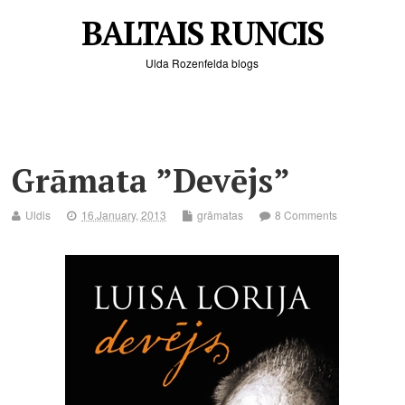
BALTAIS RUNCIS
Ulda Rozenfelda blogs
Grāmata ”Devējs”
Uldis
16.January, 2013
grāmatas
8 Comments