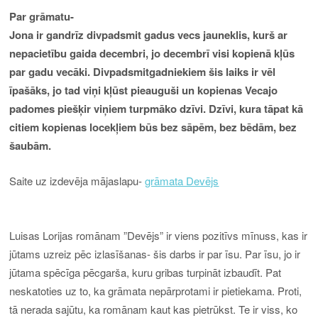
Par grāmatu-
Jona ir gandrīz divpadsmit gadus vecs jauneklis, kurš ar
nepacietību gaida decembri, jo decembrī visi kopienā kļūs
par gadu vecāki. Divpadsmitgadniekiem šis laiks ir vēl
īpašāks, jo tad viņi kļūst pieauguši un kopienas Vecajo
padomes piešķir viņiem turpmāko dzīvi. Dzīvi, kura tāpat kā
citiem kopienas locekļiem būs bez sāpēm, bez bēdām, bez
šaubām.
Saite uz izdevēja mājaslapu-
grāmata Devējs
Luisas Lorijas romānam ”Devējs” ir viens pozitīvs mīnuss, kas ir
jūtams uzreiz pēc izlasīšanas- šis darbs ir par īsu. Par īsu, jo ir
jūtama spēcīga pēcgarša, kuru gribas turpināt izbaudīt. Pat
neskatoties uz to, ka grāmata nepārprotami ir pietiekama. Proti,
tā nerada sajūtu, ka romānam kaut kas pietrūkst. Te ir viss, ko