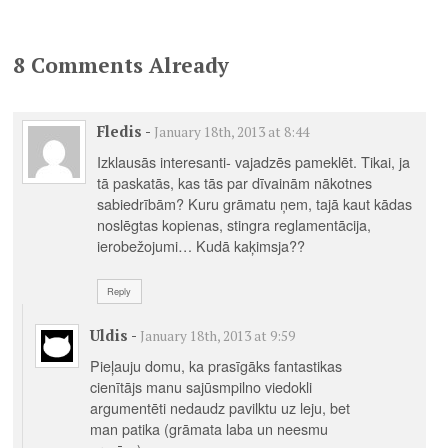
ģimenei. Autors:
Pamela Marana,
Helēna Dauvarte
8 Comments Already
Fledis
-
January 18th, 2013 at 8:44
Izklausās interesanti- vajadzēs pameklēt. Tikai, ja
tā paskatās, kas tās par dīvainām nākotnes
sabiedrībām? Kuru grāmatu ņem, tajā kaut kādas
noslēgtas kopienas, stingra reglamentācija,
ierobežojumi… Kudā kaķimsja??
Reply
Uldis
-
January 18th, 2013 at 9:59
Pieļauju domu, ka prasīgāks fantastikas
cienītājs manu sajūsmpilno viedokli
argumentēti nedaudz pavilktu uz leju, bet
man patika (grāmata laba un neesmu