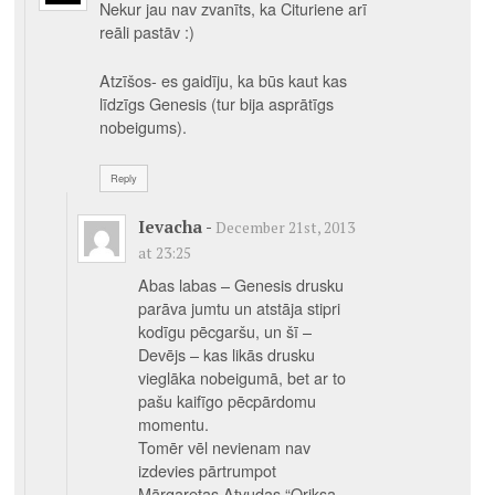
Nekur jau nav zvanīts, ka Cituriene arī
reāli pastāv :)
Atzīšos- es gaidīju, ka būs kaut kas
līdzīgs Genesis (tur bija asprātīgs
nobeigums).
Reply
Ievacha
-
December 21st, 2013
at 23:25
Abas labas – Genesis drusku
parāva jumtu un atstāja stipri
kodīgu pēcgaršu, un šī –
Devējs – kas likās drusku
vieglāka nobeigumā, bet ar to
pašu kaifīgo pēcpārdomu
momentu.
Tomēr vēl nevienam nav
izdevies pārtrumpot
Mārgaretas Atvudas “Oriksa